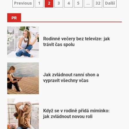
Previous
1
2
3
4
5
…
32
Další
PR
Rodinné večery bez televize: jak
trávit čas spolu
Jak zvládnout ranní shon a
vypravit všechny včas
Když se v rodině přidá miminko:
jak zvládnout novou roli