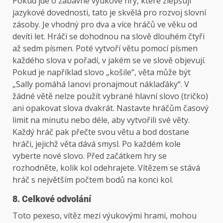
Pokud jde o zábavné výukové hry, které zlepšují
jazykové dovednosti, tato je skvělá pro rozvoj slovní
zásoby. Je vhodný pro dva a více hráčů ve věku od
devíti let. Hráči se dohodnou na slově dlouhém čtyři
až sedm písmen. Poté vytvoří větu pomocí písmen
každého slova v pořadí, v jakém se ve slově objevují.
Pokud je například slovo „košile“, věta může být
„Sally pomáhá Ianovi pronajmout náklaďáky“. V
žádné větě nelze použít vybrané hlavní slovo (tričko)
ani opakovat slova dvakrát. Nastavte hráčům časový
limit na minutu nebo déle, aby vytvořili své věty.
Každý hráč pak přečte svou větu a bod dostane
hráči, jejichž věta dává smysl. Po každém kole
vyberte nové slovo. Před začátkem hry se
rozhodněte, kolik kol odehrajete. Vítězem se stává
hráč s největším počtem bodů na konci kol.
8. Celkové odvolání
Toto pexeso, vítěz mezi výukovými hrami, mohou