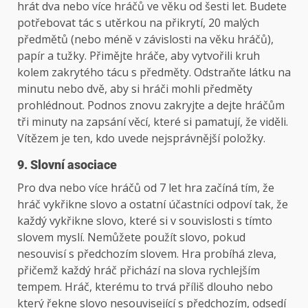
hrát dva nebo více hráčů ve věku od šesti let. Budete
potřebovat tác s utěrkou na přikrytí, 20 malých
předmětů (nebo méně v závislosti na věku hráčů),
papír a tužky. Přimějte hráče, aby vytvořili kruh
kolem zakrytého tácu s předměty. Odstraňte látku na
minutu nebo dvě, aby si hráči mohli předměty
prohlédnout. Podnos znovu zakryjte a dejte hráčům
tři minuty na zapsání věcí, které si pamatují, že viděli.
Vítězem je ten, kdo uvede nejsprávnější položky.
9. Slovní asociace
Pro dva nebo více hráčů od 7 let hra začíná tím, že
hráč vykřikne slovo a ostatní účastníci odpoví tak, že
každý vykřikne slovo, které si v souvislosti s tímto
slovem myslí. Nemůžete použít slovo, pokud
nesouvisí s předchozím slovem. Hra probíhá zleva,
přičemž každý hráč přichází na slova rychlejším
tempem. Hráč, kterému to trvá příliš dlouho nebo
který řekne slovo nesouvisející s předchozím, odsedí