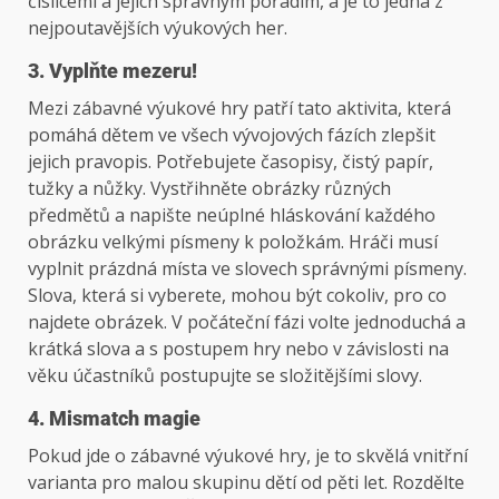
číslicemi a jejich správným pořadím, a je to jedna z
nejpoutavějších výukových her.
3. Vyplňte mezeru!
Mezi zábavné výukové hry patří tato aktivita, která
pomáhá dětem ve všech vývojových fázích zlepšit
jejich pravopis. Potřebujete časopisy, čistý papír,
tužky a nůžky. Vystřihněte obrázky různých
předmětů a napište neúplné hláskování každého
obrázku velkými písmeny k položkám. Hráči musí
vyplnit prázdná místa ve slovech správnými písmeny.
Slova, která si vyberete, mohou být cokoliv, pro co
najdete obrázek. V počáteční fázi volte jednoduchá a
krátká slova a s postupem hry nebo v závislosti na
věku účastníků postupujte se složitějšími slovy.
4. Mismatch magie
Pokud jde o zábavné výukové hry, je to skvělá vnitřní
varianta pro malou skupinu dětí od pěti let. Rozdělte