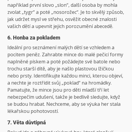
například první slovo „slon“, další osoba by mohla
zvolat „tygr“ a poté „nosorožec“. Je to skvělý způsob,
jak udržet mysl ve střehu, osvěžit obecné znalosti
vašich dětí a upevnit jejich porozumění abecedě.
6. Honba za pokladem
Ideální pro seznámení malých dětí se vzhledem a
pocitem peněz. Zahrabte mince do malé pečicí formy
naplněné pískem a poté požádejte své batole nebo
trochu starší dítě, aby je našlo plastovou lžičkou
nebo prsty. Identifikujte každou minci, kterou objeví,
a nechte je roztřídit svůj „poklad“ na hromádky.
Pamatujte, že mince jsou pro děti mladší tří let
nebezpečím udušení, takže je bedlivě sledujte, když
se budou hrabat. Nechceme, aby se výuka her stala
lékařskou pohotovostí.
7. Věta důvtipná