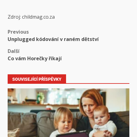
Zdroj: childmag.co.za
Previous
Unplugged kódování v raném dětství
Další
Co vám Horečky říkají
SOUVISEJÍCÍ PŘÍSPĚVKY