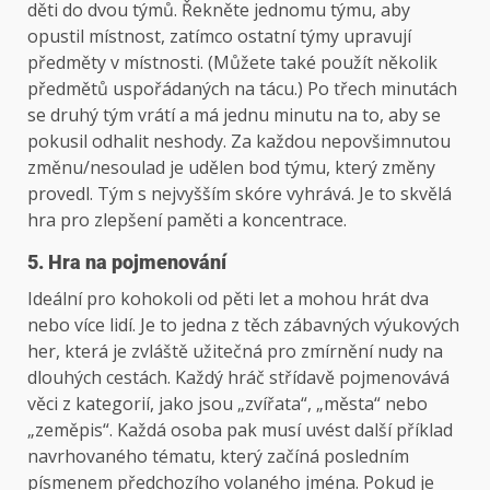
děti do dvou týmů. Řekněte jednomu týmu, aby
opustil místnost, zatímco ostatní týmy upravují
předměty v místnosti. (Můžete také použít několik
předmětů uspořádaných na tácu.) Po třech minutách
se druhý tým vrátí a má jednu minutu na to, aby se
pokusil odhalit neshody. Za každou nepovšimnutou
změnu/nesoulad je udělen bod týmu, který změny
provedl. Tým s nejvyšším skóre vyhrává. Je to skvělá
hra pro zlepšení paměti a koncentrace.
5. Hra na pojmenování
Ideální pro kohokoli od pěti let a mohou hrát dva
nebo více lidí. Je to jedna z těch zábavných výukových
her, která je zvláště užitečná pro zmírnění nudy na
dlouhých cestách. Každý hráč střídavě pojmenovává
věci z kategorií, jako jsou „zvířata“, „města“ nebo
„zeměpis“. Každá osoba pak musí uvést další příklad
navrhovaného tématu, který začíná posledním
písmenem předchozího volaného jména. Pokud je