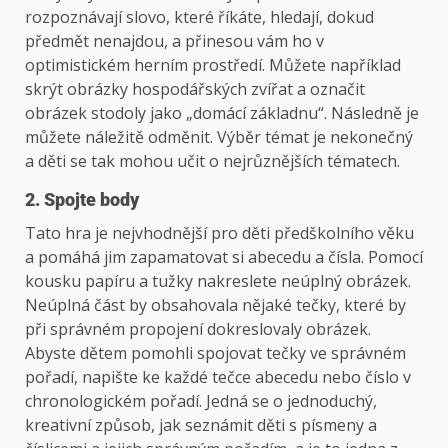
rozpoznávají slovo, které říkáte, hledají, dokud
předmět nenajdou, a přinesou vám ho v
optimistickém herním prostředí. Můžete například
skrýt obrázky hospodářských zvířat a označit
obrázek stodoly jako „domácí základnu“. Následně je
můžete náležitě odměnit. Výběr témat je nekonečný
a děti se tak mohou učit o nejrůznějších tématech.
2. Spojte body
Tato hra je nejvhodnější pro děti předškolního věku
a pomáhá jim zapamatovat si abecedu a čísla. Pomocí
kousku papíru a tužky nakreslete neúplný obrázek.
Neúplná část by obsahovala nějaké tečky, které by
při správném propojení dokreslovaly obrázek.
Abyste dětem pomohli spojovat tečky ve správném
pořadí, napište ke každé tečce abecedu nebo číslo v
chronologickém pořadí. Jedná se o jednoduchý,
kreativní způsob, jak seznámit děti s písmeny a