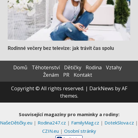
Rodinné večery bez televize: jak trávit čas spolu
Domů
Těhotenství
Dětičky
Rodina
Vztahy
Ženám
PR
Kontakt
Copyright © All rights reserved.
|
DarkNews
by AF
themes.
Související magazíny pro maminky a rodiny:
NašeDětičky.eu
|
Rodina247.cz
|
FamilyMag.cz
|
DotekSlova.cz
|
CZIN.eu
|
Osobní stránky