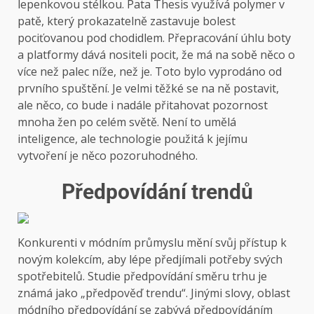
lepenkovou stélkou. Pata Thesis využívá polymer v
patě, který prokazatelně zastavuje bolest
pociťovanou pod chodidlem. Přepracování úhlu boty
a platformy dává nositeli pocit, že má na sobě něco o
více než palec níže, než je. Toto bylo vyprodáno od
prvního spuštění. Je velmi těžké se na ně postavit,
ale něco, co bude i nadále přitahovat pozornost
mnoha žen po celém světě. Není to umělá
inteligence, ale technologie použitá k jejímu
vytvoření je něco pozoruhodného.
Předpovídání trendů
Konkurenti v módním průmyslu mění svůj přístup k
novým kolekcím, aby lépe předjímali potřeby svých
spotřebitelů. Studie předpovídání směru trhu je
známá jako „předpověď trendu“. Jinými slovy, oblast
módního předpovídání se zabývá předpovídáním