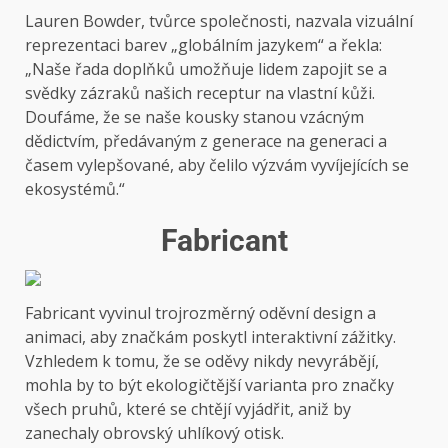
Lauren Bowder, tvůrce společnosti, nazvala vizuální
reprezentaci barev „globálním jazykem“ a řekla:
„Naše řada doplňků umožňuje lidem zapojit se a
svědky zázraků našich receptur na vlastní kůži.
Doufáme, že se naše kousky stanou vzácným
dědictvím, předávaným z generace na generaci a
časem vylepšované, aby čelilo výzvám vyvíjejících se
ekosystémů.“
Fabricant
Fabricant vyvinul trojrozměrný oděvní design a
animaci, aby značkám poskytl interaktivní zážitky.
Vzhledem k tomu, že se oděvy nikdy nevyrábějí,
mohla by to být ekologičtější varianta pro značky
všech pruhů, které se chtějí vyjádřit, aniž by
zanechaly obrovský uhlíkový otisk.