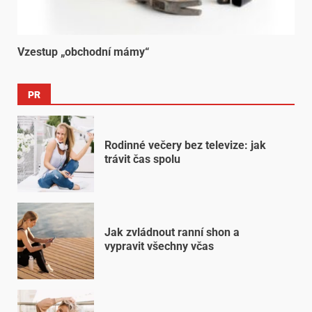
Vzestup „obchodní mámy“
PR
Rodinné večery bez televize: jak
trávit čas spolu
Jak zvládnout ranní shon a
vypravit všechny včas