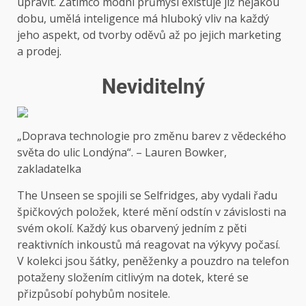
upravit. Zatímco módní průmysl existuje již nějakou
dobu, umělá inteligence má hluboký vliv na každý
jeho aspekt, od tvorby oděvů až po jejich marketing
a prodej.
Neviditelný
„Doprava technologie pro změnu barev z vědeckého
světa do ulic Londýna“. – Lauren Bowker,
zakladatelka
The Unseen se spojili se Selfridges, aby vydali řadu
špičkových položek, které mění odstín v závislosti na
svém okolí. Každý kus obarvený jedním z pěti
reaktivních inkoustů má reagovat na výkyvy počasí.
V kolekci jsou šátky, peněženky a pouzdro na telefon
potaženy složením citlivým na dotek, které se
přizpůsobí pohybům nositele.