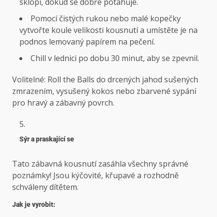
sklopí, dokud se dobře potahuje.
Pomocí čistých rukou nebo malé kopečky
vytvořte koule velikosti kousnutí a umístěte je na
podnos lemovaný papírem na pečení.
Chill v lednici po dobu 30 minut, aby se zpevnil.
Volitelné: Roll the Balls do drcených jahod sušených
zmrazením, vysušený kokos nebo zbarvené sypání
pro hravý a zábavný povrch.
Sýr a praskající se
Tato zábavná kousnutí zasáhla všechny správné
poznámky! Jsou kýčovité, křupavé a rozhodně
schváleny dítětem.
Jak je vyrobit: