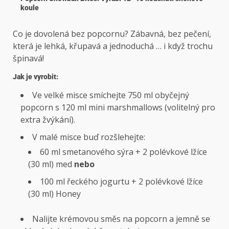
koule
Co je dovolená bez popcornu? Zábavná, bez pečení,
která je lehká, křupavá a jednoduchá … i když trochu
špinavá!
Jak je vyrobit:
Ve velké misce smíchejte 750 ml obyčejný
popcorn s 120 ml mini marshmallows (volitelný pro
extra žvýkání).
V malé misce buď rozšlehejte:
60 ml smetanového sýra + 2 polévkové lžíce
(30 ml) med
nebo
100 ml řeckého jogurtu + 2 polévkové lžíce
(30 ml) Honey
Nalijte krémovou směs na popcorn a jemně se