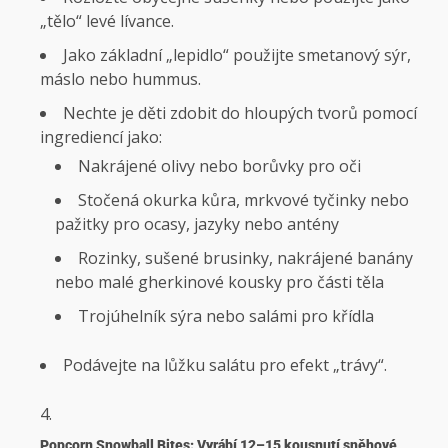
„tělo“ levé lívance.
Jako základní „lepidlo“ použijte smetanový sýr,
máslo nebo hummus.
Nechte je děti zdobit do hloupých tvorů pomocí
ingrediencí jako:
Nakrájené olivy nebo borůvky pro oči
Stočená okurka kůra, mrkvové tyčinky nebo
pažitky pro ocasy, jazyky nebo antény
Rozinky, sušené brusinky, nakrájené banány
nebo malé gherkinové kousky pro části těla
Trojúhelník sýra nebo salámi pro křídla
Podávejte na lůžku salátu pro efekt „trávy“.
Popcorn Snowball Bites: Vyrábí 12–15 kousnutí sněhové