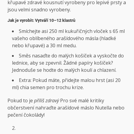
křupavé zdravé kousnutí vyrobeny pro lepivé prsty a
jsou velmi snadno vyrobeny.
Jak je vyrobit: Vytváří 10–12 klastrů
Smíchejte asi 250 ml kukuřičných vloček s 65 ml
vašeho oblíbeného arašídového másla (hladké
nebo křupavé) a 30 ml medu.
Směs nasaďte do malých košíček a vyskočte do
lednice, aby se zpevnil. Žádné papíry košíček?
Jednoduše se hodte do malých koulí a chlazení.
Extra: Pokud máte, přidejte malou hrst (asi 20
ml) chia semen pro trochu krize.
Pokud to je
příliš zdravý
Pro své malé kritiky
občerstvení nahraďte arašídové máslo Nutella nebo
pečení čokolády!