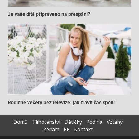
Je vaše dítě připraveno na přespání?
Rodinné večery bez televize: jak trávit čas spolu
Domů
Těhotenství
Dětičky
Rodina
Vztahy
Ženám
PR
Kontakt