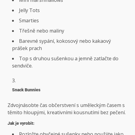
Mini marshmallows
Jelly Tots
Smarties
Třešně nebo maliny
Barevné sypání, kokosový nebo kakaový
prášek prach
Top s druhou sušenkou a jemně zatlačte do
sendviče.
Snack Bunnies
Zdvojnásobte čas občerstvení s uměleckým časem s
těmito hloupými, kreativními kousnutími bez pečení.
Jak je vyrobit:
Rozložte obyčejné sušenky nebo použijte jako