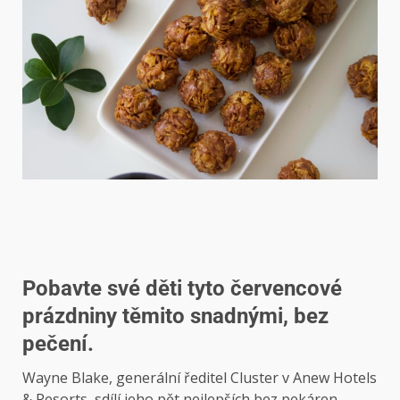
Pobavte své děti tyto červencové
prázdniny těmito snadnými, bez
pečení.
Wayne Blake, generální ředitel Cluster v Anew Hotels
& Resorts, sdílí jeho pět nejlepších bez pekáren,