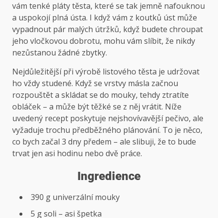
vám tenké pláty těsta, které se tak jemně nafouknou
a uspokojí plná ústa. I když vám z koutků úst může
vypadnout pár malých útržků, když budete chroupat
jeho vločkovou dobrotu, mohu vám slíbit, že nikdy
nezůstanou žádné zbytky.
Nejdůležitější při výrobě listového těsta je udržovat
ho vždy studené. Když se vrstvy másla začnou
rozpouštět a skládat se do mouky, tehdy ztratíte
obláček – a může být těžké se z něj vrátit. Níže
uvedený recept poskytuje nejshovívavější pečivo, ale
vyžaduje trochu předběžného plánování. To je něco,
co bych začal 3 dny předem – ale slibuji, že to bude
trvat jen asi hodinu nebo dvě práce.
Ingredience
390 g univerzální mouky
5 g soli – asi špetka