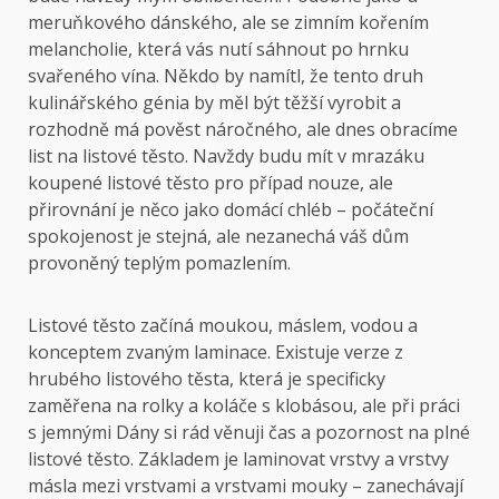
meruňkového dánského, ale se zimním kořením
melancholie, která vás nutí sáhnout po hrnku
svařeného vína. Někdo by namítl, že tento druh
kulinářského génia by měl být těžší vyrobit a
rozhodně má pověst náročného, ​​ale dnes obracíme
list na listové těsto. Navždy budu mít v mrazáku
koupené listové těsto pro případ nouze, ale
přirovnání je něco jako domácí chléb – počáteční
spokojenost je stejná, ale nezanechá váš dům
provoněný teplým pomazlením.
Listové těsto začíná moukou, máslem, vodou a
konceptem zvaným laminace. Existuje verze z
hrubého listového těsta, která je specificky
zaměřena na rolky a koláče s klobásou, ale při práci
s jemnými Dány si rád věnuji čas a pozornost na plné
listové těsto. Základem je laminovat vrstvy a vrstvy
másla mezi vrstvami a vrstvami mouky – zanechávají