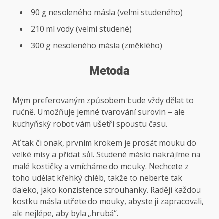
90 g nesoleného másla (velmi studeného)
210 ml vody (velmi studené)
300 g nesoleného másla (změklého)
Metoda
Mým preferovaným způsobem bude vždy dělat to
ručně. Umožňuje jemné tvarování surovin – ale
kuchyňský robot vám ušetří spoustu času.
Ať tak či onak, prvním krokem je prosát mouku do
velké mísy a přidat sůl. Studené máslo nakrájíme na
malé kostičky a vmícháme do mouky. Nechcete z
toho udělat křehký chléb, takže to neberte tak
daleko, jako konzistence strouhanky. Raději každou
kostku másla utřete do mouky, abyste ji zapracovali,
ale nejlépe, aby byla „hrubá“.