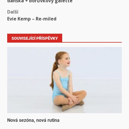
dánská + borůvkový galette
Další
Evie Kemp – Re-miled
SOUVISEJÍCÍ PŘÍSPĚVKY
Nová sezóna, nová rutina