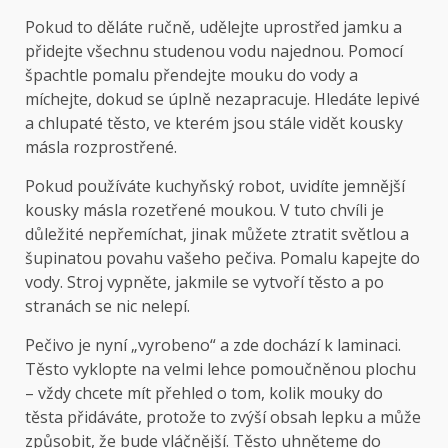
Pokud to děláte ručně, udělejte uprostřed jamku a
přidejte všechnu studenou vodu najednou. Pomocí
špachtle pomalu přendejte mouku do vody a
míchejte, dokud se úplně nezapracuje. Hledáte lepivé
a chlupaté těsto, ve kterém jsou stále vidět kousky
másla rozprostřené.
Pokud používáte kuchyňský robot, uvidíte jemnější
kousky másla rozetřené moukou. V tuto chvíli je
důležité nepřemíchat, jinak můžete ztratit světlou a
šupinatou povahu vašeho pečiva. Pomalu kapejte do
vody. Stroj vypněte, jakmile se vytvoří těsto a po
stranách se nic nelepí.
Pečivo je nyní „vyrobeno“ a zde dochází k laminaci.
Těsto vyklopte na velmi lehce pomoučněnou plochu
– vždy chcete mít přehled o tom, kolik mouky do
těsta přidáváte, protože to zvýší obsah lepku a může
způsobit, že bude vláčnější. Těsto uhněteme do