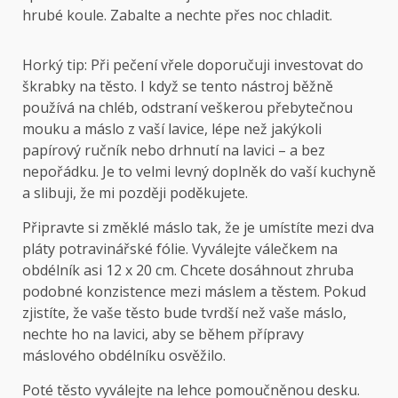
hrubé koule. Zabalte a nechte přes noc chladit.
Horký tip: Při pečení vřele doporučuji investovat do
škrabky na těsto. I když se tento nástroj běžně
používá na chléb, odstraní veškerou přebytečnou
mouku a máslo z vaší lavice, lépe než jakýkoli
papírový ručník nebo drhnutí na lavici – a bez
nepořádku. Je to velmi levný doplněk do vaší kuchyně
a slibuji, že mi později poděkujete.
Připravte si změklé máslo tak, že je umístíte mezi dva
pláty potravinářské fólie. Vyválejte válečkem na
obdélník asi 12 x 20 cm. Chcete dosáhnout zhruba
podobné konzistence mezi máslem a těstem. Pokud
zjistíte, že vaše těsto bude tvrdší než vaše máslo,
nechte ho na lavici, aby se během přípravy
máslového obdélníku osvěžilo.
Poté těsto vyválejte na lehce pomoučněnou desku.