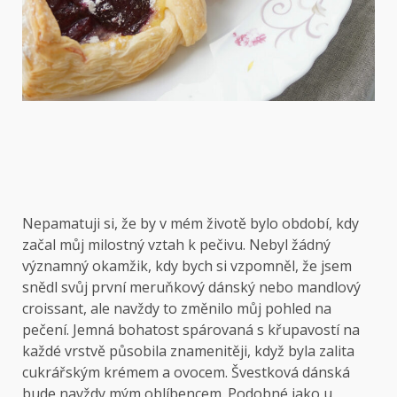
Nepamatuji si, že by v mém životě bylo období, kdy
začal můj milostný vztah k pečivu. Nebyl žádný
významný okamžik, kdy bych si vzpomněl, že jsem
snědl svůj první meruňkový dánský nebo mandlový
croissant, ale navždy to změnilo můj pohled na
pečení. Jemná bohatost spárovaná s křupavostí na
každé vrstvě působila znamenitěji, když byla zalita
cukrářským krémem a ovocem. Švestková dánská
bude navždy mým oblíbencem. Podobné jako u