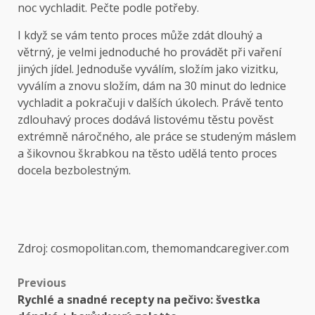
noc vychladit. Pečte podle potřeby.
I když se vám tento proces může zdát dlouhý a
větrný, je velmi jednoduché ho provádět při vaření
jiných jídel. Jednoduše vyválím, složím jako vizitku,
vyválím a znovu složím, dám na 30 minut do lednice
vychladit a pokračuji v dalších úkolech. Právě tento
zdlouhavý proces dodává listovému těstu pověst
extrémně náročného, ​​ale práce se studeným máslem
a šikovnou škrabkou na těsto udělá tento proces
docela bezbolestným.
Zdroj: cosmopolitan.com, themomandcaregiver.com
Previous
Rychlé a snadné recepty na pečivo: švestka