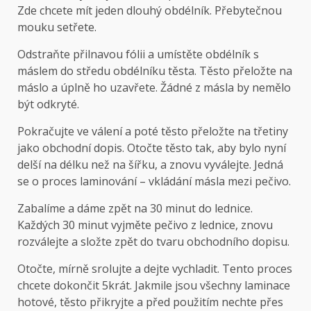
Zde chcete mít jeden dlouhý obdélník. Přebytečnou
mouku setřete.
Odstraňte přilnavou fólii a umístěte obdélník s
máslem do středu obdélníku těsta. Těsto přeložte na
máslo a úplně ho uzavřete. Žádné z másla by nemělo
být odkryté.
Pokračujte ve válení a poté těsto přeložte na třetiny
jako obchodní dopis. Otočte těsto tak, aby bylo nyní
delší na délku než na šířku, a znovu vyválejte. Jedná
se o proces laminování – vkládání másla mezi pečivo.
Zabalíme a dáme zpět na 30 minut do lednice.
Každých 30 minut vyjměte pečivo z lednice, znovu
rozválejte a složte zpět do tvaru obchodního dopisu.
Otočte, mírně srolujte a dejte vychladit. Tento proces
chcete dokončit 5krát. Jakmile jsou všechny laminace
hotové, těsto přikryjte a před použitím nechte přes