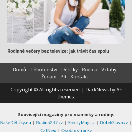
Rodinné večery bez televize: jak trávit čas spolu
Domů
Těhotenství
Dětičky
Rodina
Vztahy
Ženám
PR
Kontakt
Copyright © All rights reserved.
|
DarkNews
by AF
themes.
Související magazíny pro maminky a rodiny:
NašeDětičky.eu
|
Rodina247.cz
|
FamilyMag.cz
|
DotekSlova.cz
|
CZIN.eu
|
Osobní stránky