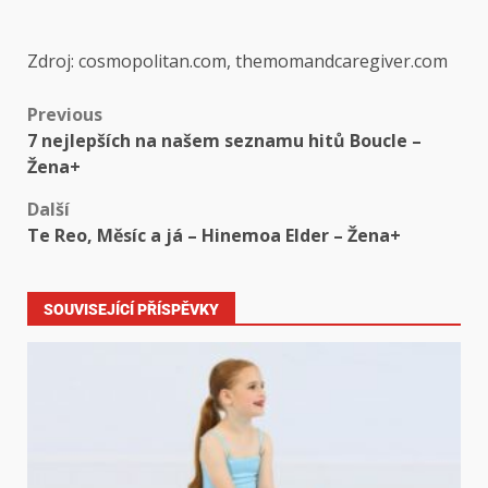
Zdroj: cosmopolitan.com, themomandcaregiver.com
Previous
7 nejlepších na našem seznamu hitů Boucle –
Žena+
Další
Te Reo, Měsíc a já – Hinemoa Elder – Žena+
SOUVISEJÍCÍ PŘÍSPĚVKY