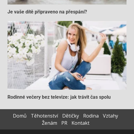
Je vaše dítě připraveno na přespání?
Rodinné večery bez televize: jak trávit čas spolu
Domů
Těhotenství
Dětičky
Rodina
Vztahy
Ženám
PR
Kontakt