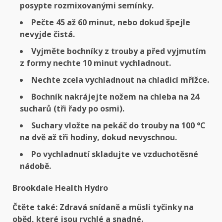
posypte rozmixovanými semínky.
Pečte 45 až 60 minut, nebo dokud špejle
nevyjde čistá.
Vyjměte bochníky z trouby a před vyjmutím
z formy nechte 10 minut vychladnout.
Nechte zcela vychladnout na chladicí mřížce.
Bochník nakrájejte nožem na chleba na 24
sucharů (tři řady po osmi).
Suchary vložte na pekáč do trouby na 100 °C
na dvě až tři hodiny, dokud nevyschnou.
Po vychladnutí skladujte ve vzduchotěsné
nádobě.
Brookdale Health Hydro
Čtěte také: Zdravá snídaně a müsli tyčinky na
oběd, které jsou rychlé a snadné.