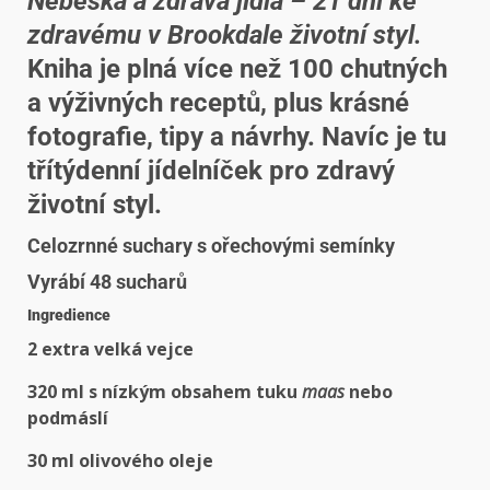
Nebeská a zdravá jídla – 21 dní ke
zdravému v Brookdale
životní styl.
Kniha je plná více než 100 chutných
a výživných receptů, plus krásné
fotografie, tipy a návrhy. Navíc je tu
třítýdenní jídelníček pro zdravý
životní styl.
Celozrnné suchary s ořechovými semínky
Vyrábí 48 sucharů
Ingredience
2 extra velká vejce
320 ml s nízkým obsahem tuku
maas
nebo
podmáslí
30 ml olivového oleje