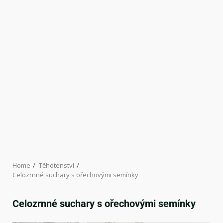
Home
Těhotenství
Celozrnné suchary s ořechovými semínky
Celozrnné suchary s ořechovými semínky