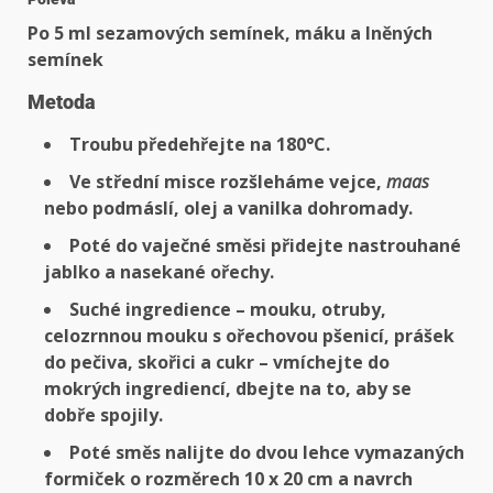
Po 5 ml sezamových semínek, máku a lněných
semínek
Metoda
Troubu předehřejte na 180°C.
Ve střední misce rozšleháme vejce,
maas
nebo podmáslí, olej a vanilka dohromady.
Poté do vaječné směsi přidejte nastrouhané
jablko a nasekané ořechy.
Suché ingredience – mouku, otruby,
celozrnnou mouku s ořechovou pšenicí, prášek
do pečiva, skořici a cukr – vmíchejte do
mokrých ingrediencí, dbejte na to, aby se
dobře spojily.
Poté směs nalijte do dvou lehce vymazaných
formiček o rozměrech 10 x 20 cm a navrch