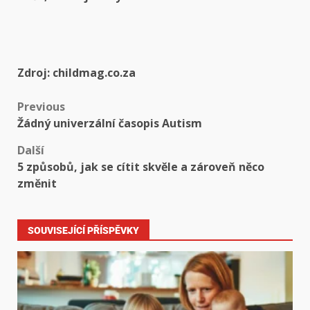
Zdroj: childmag.co.za
Previous
Žádný univerzální časopis Autism
Další
5 způsobů, jak se cítit skvěle a zároveň něco
změnit
SOUVISEJÍCÍ PŘÍSPĚVKY