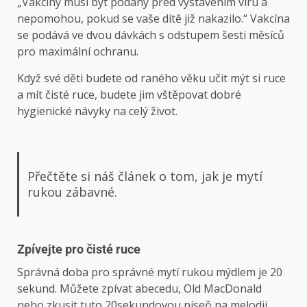
„Vakcíny musí být podány před vystavením viru a
nepomohou, pokud se vaše dítě již nakazilo.“ Vakcína
se podává ve dvou dávkách s odstupem šesti měsíců
pro maximální ochranu.
Když své děti budete od raného věku učit mýt si ruce
a mít čisté ruce, budete jim vštěpovat dobré
hygienické návyky na celý život.
Přečtěte si náš článek o tom, jak je mytí
rukou zábavné.
Zpívejte pro čisté ruce
Správná doba pro správné mytí rukou mýdlem je 20
sekund. Můžete zpívat abecedu, Old MacDonald
nebo zkusit tuto 20sekundovou píseň na melodii