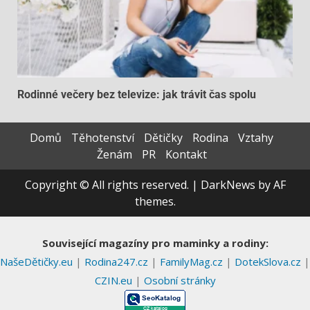
Rodinné večery bez televize: jak trávit čas spolu
Domů
Těhotenství
Dětičky
Rodina
Vztahy
Ženám
PR
Kontakt
Copyright © All rights reserved.
|
DarkNews
by AF
themes.
Související magazíny pro maminky a rodiny:
NašeDětičky.eu
|
Rodina247.cz
|
FamilyMag.cz
|
DotekSlova.cz
|
CZIN.eu
|
Osobní stránky