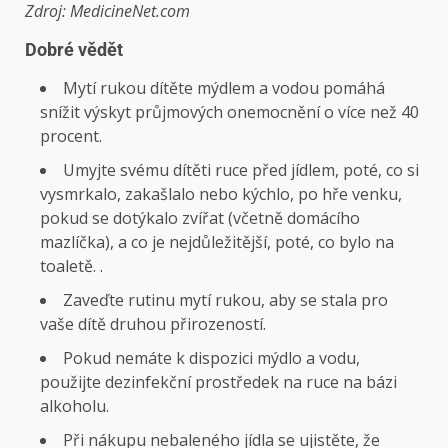
Zdroj: MedicineNet.com
Dobré vědět
Mytí rukou dítěte mýdlem a vodou pomáhá
snížit výskyt průjmových onemocnění o více než 40
procent.
Umyjte svému dítěti ruce před jídlem, poté, co si
vysmrkalo, zakašlalo nebo kýchlo, po hře venku,
pokud se dotýkalo zvířat (včetně domácího
mazlíčka), a co je nejdůležitější, poté, co bylo na
toaletě. .
Zaveďte rutinu mytí rukou, aby se stala pro
vaše dítě druhou přirozeností.
Pokud nemáte k dispozici mýdlo a vodu,
použijte dezinfekční prostředek na ruce na bázi
alkoholu.
Při nákupu nebaleného jídla se ujistěte, že