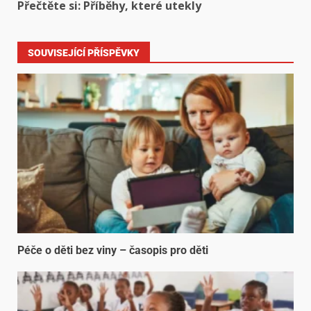
Přečtěte si: Příběhy, které utekly
SOUVISEJÍCÍ PŘÍSPĚVKY
Péče o děti bez viny – časopis pro děti