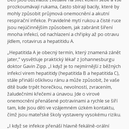
prozkoumávají rukama, často sbírají bacily, které by
mohly způsobit průjmová onemocnění a akutní
respirační infekce. Pravidelné mytí rukou a čisté ruce
jsou nejúčinnějším způsobem, jak zabránit šíření
mnoha infekcí, od nachlazení a chřipky až po otravu
jídlem, rotavirus a hepatitidu A.
„Hepatitida A je obecný termín, který znamená zánět
jater,“ vysvětluje praktický lékař z Johannesburgu
doktor Gavin Zipp. „I když je to nejmírnější z běžných
infekcí virem hepatitidy (hepatitida B a hepatitida C),
stále přináší ošklivou ránu a může způsobit, že vaše
dítě bude trpět horečkou, nevolností, zvracením,
žaludečními křečemi a únavou. Jde o virové
onemocnění přenášené potravinami a rychle se šíří
tam, kde jsou děti ve vzájemném úzkém kontaktu,
čímž jsou mateřské školy vystaveny vysokému riziku.
„I když se infekce přenáší hlavně fekálně-orální