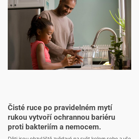
Čisté ruce po pravidelném mytí
rukou vytvoří ochrannou bariéru
proti bakteriím a nemocem.
Děti jsou obzvláště zvědavé na svět kolem sebe a vše