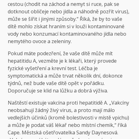
cestou (chodit na záchod a nemyt si ruce, pak se
dotknout obličeje nebo jídla a náhodně pozřít virus),
může se šířit i jinými způsoby.“ Říká, že by to vaše
dítě mohlo získat hraním si v louži kontaminované
vody nebo konzumací kontaminovaného jídla nebo
nemytého ovoce a zeleniny.
Pokud máte podezření, že vaše dítě může mít
hepatitidu A, vezměte je k lékaři, který provede
fyzické vyšetření a krevní test. Léčba je
symptomatická a může trvat několik dní, dokonce
týdnů, než bude vaše dítě opět v pořádku.
Doporučuje se klid na lůžku a dobrá výživa.
Naštěstí existuje vakcína proti hepatitidě A. „Vakcíny
neobsahují žádný živý virus, a proto mají málo
vedlejších účinků (kromě bolestivosti v místě vpichu)
a může je podat váš lékař nebo místní chemik,“ říká
Cape. Městská ošetřovatelka Sandy Daynesová.