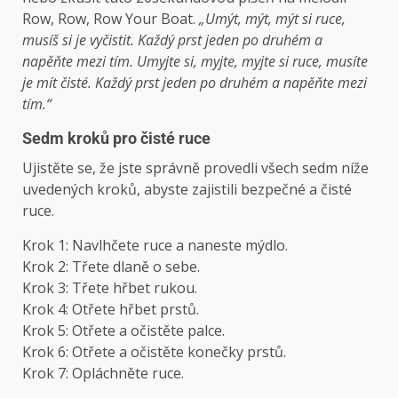
Row, Row, Row Your Boat.
„Umýt, mýt, mýt si ruce,
musíš si je vyčistit. Každý prst jeden po druhém a
napěňte mezi tím. Umyjte si, myjte, myjte si ruce, musíte
je mít čisté. Každý prst jeden po druhém a napěňte mezi
tím.“
Sedm kroků pro čisté ruce
Ujistěte se, že jste správně provedli všech sedm níže
uvedených kroků, abyste zajistili bezpečné a čisté
ruce.
Krok 1: Navlhčete ruce a naneste mýdlo.
Krok 2: Třete dlaně o sebe.
Krok 3: Třete hřbet rukou.
Krok 4: Otřete hřbet prstů.
Krok 5: Otřete a očistěte palce.
Krok 6: Otřete a očistěte konečky prstů.
Krok 7: Opláchněte ruce.