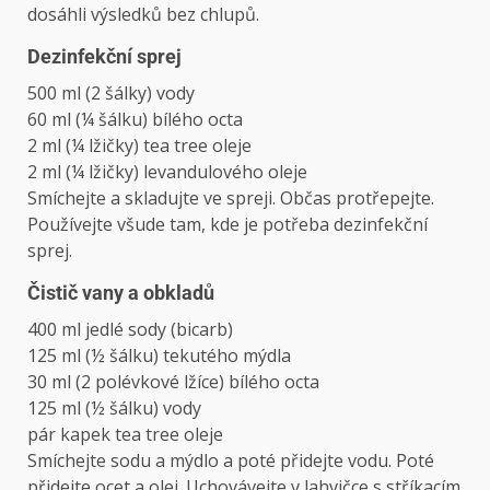
dosáhli výsledků bez chlupů.
Dezinfekční sprej
500 ml (2 šálky) vody
60 ml (¼ šálku) bílého octa
2 ml (¼ lžičky) tea tree oleje
2 ml (¼ lžičky) levandulového oleje
Smíchejte a skladujte ve spreji. Občas protřepejte.
Používejte všude tam, kde je potřeba dezinfekční
sprej.
Čistič vany a obkladů
400 ml jedlé sody (bicarb)
125 ml (½ šálku) tekutého mýdla
30 ml (2 polévkové lžíce) bílého octa
125 ml (½ šálku) vody
pár kapek tea tree oleje
Smíchejte sodu a mýdlo a poté přidejte vodu. Poté
přidejte ocet a olej. Uchovávejte v lahvičce s stříkacím