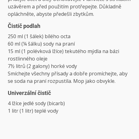
uzávěrem a před použitím protřepejte. Důkladně
opláchněte, abyste předešli zbytkům.
Čistič podlah
250 ml (1 šálek) bílého octa
60 ml (¼ šálku) sody na praní
15 ml (1 polévková lžíce) tekutého mýdla na bázi
rostlinného oleje
7½ litrů (2 galony) horké vody
Smíchejte všechny přísady a dobře promíchejte, aby
se soda na praní rozpustila. Mop jako obvykle.
Univerzální čistič
4 lžíce jedlé sody (bicarb)
1 litr (1 litr) teplé vody