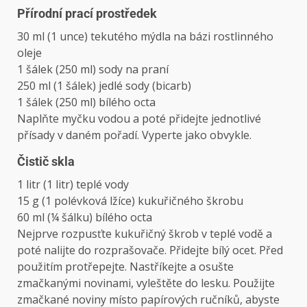
Přírodní prací prostředek
30 ml (1 unce) tekutého mýdla na bázi rostlinného
oleje
1 šálek (250 ml) sody na praní
250 ml (1 šálek) jedlé sody (bicarb)
1 šálek (250 ml) bílého octa
Naplňte myčku vodou a poté přidejte jednotlivé
přísady v daném pořadí. Vyperte jako obvykle.
Čistič skla
1 litr (1 litr) teplé vody
15 g (1 polévková lžíce) kukuřičného škrobu
60 ml (¼ šálku) bílého octa
Nejprve rozpusťte kukuřičný škrob v teplé vodě a
poté nalijte do rozprašovače. Přidejte bílý ocet. Před
použitím protřepejte. Nastříkejte a osušte
zmačkanými novinami, vyleštěte do lesku. Použijte
zmačkané noviny místo papírových ručníků, abyste