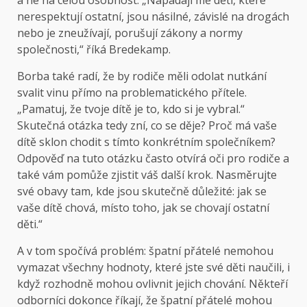
a ne na celou osobnost. „Napadají mě děti, které
nerespektují ostatní, jsou násilné, závislé na drogách
nebo je zneužívají, porušují zákony a normy
společnosti,“ říká Bredekamp.
Borba také radí, že by rodiče měli odolat nutkání
svalit vinu přímo na problematického přítele.
„Pamatuj, že tvoje dítě je to, kdo si je vybral.“
Skutečná otázka tedy zní, co se děje? Proč má vaše
dítě sklon chodit s tímto konkrétním společníkem?
Odpověď na tuto otázku často otvírá oči pro rodiče a
také vám pomůže zjistit váš další krok. Nasměrujte
své obavy tam, kde jsou skutečně důležité: jak se
vaše dítě chová, místo toho, jak se chovají ostatní
děti.“
A v tom spočívá problém: špatní přátelé nemohou
vymazat všechny hodnoty, které jste své děti naučili, i
když rozhodně mohou ovlivnit jejich chování. Někteří
odborníci dokonce říkají, že špatní přátelé mohou