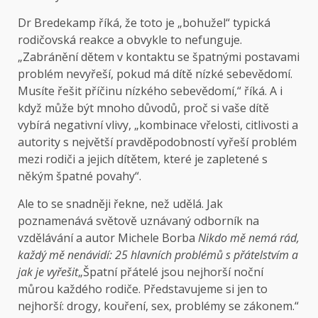
Dr Bredekamp říká, že toto je „bohužel“ typická
rodičovská reakce a obvykle to nefunguje.
„Zabránění dětem v kontaktu se špatnými postavami
problém nevyřeší, pokud má dítě nízké sebevědomí.
Musíte řešit příčinu nízkého sebevědomí,“ říká. A i
když může být mnoho důvodů, proč si vaše dítě
vybírá negativní vlivy, „kombinace vřelosti, citlivosti a
autority s největší pravděpodobností vyřeší problém
mezi rodiči a jejich dítětem, které je zapletené s
někým špatné povahy“.
Ale to se snadněji řekne, než udělá. Jak
poznamenává světově uznávaný odborník na
vzdělávání a autor Michele Borba
Nikdo mě nemá rád,
každý mě nenávidí: 25 hlavních problémů s přátelstvím a
jak je vyřešit
„Špatní přátelé jsou nejhorší noční
můrou každého rodiče. Představujeme si jen to
nejhorší: drogy, kouření, sex, problémy se zákonem.“