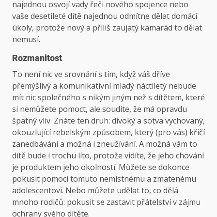
najednou osvojí vady řeči nového spojence nebo
vaše desetileté dítě najednou odmítne dělat domácí
úkoly, protože nový a příliš zaujatý kamarád to dělat
nemusí.
Rozmanitost
To není nic ve srovnání s tím, když váš dříve
přemýšlivý a komunikativní mladý náctiletý nebude
mít nic společného s nikým jiným než s dítětem, které
si nemůžete pomoct, ale soudíte, že má opravdu
špatný vliv. Znáte ten druh: divoký a sotva vychovaný,
okouzlující rebelským způsobem, který (pro vás) křičí
zanedbávání a možná i zneužívání. A možná vám to
dítě bude i trochu líto, protože vidíte, že jeho chování
je produktem jeho okolností. Můžete se dokonce
pokusit pomoci tomuto nemístnému a zmatenému
adolescentovi. Nebo můžete udělat to, co dělá
mnoho rodičů: pokusit se zastavit přátelství v zájmu
ochrany svého dítěte.