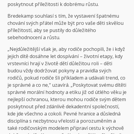
poskytnout příležitosti k dobrému růstu.
Bredekamp souhlasí s tím, že vystavení špatnému
chování svých přátel může být pro vaše děti skvělou
příležitostí, aby se pustily do důležitého
sebehodnocení a růstu.
„Nejdůležitější však je, aby rodiče pochopili, že i když
jejich dítě dosáhne let dospívání – životní etapy, kdy
vrstevníci hrají v životě dětí důležitou roli – děti
budou vždy dodržovat pokyny a pravidla svých
rodičů, pokud rodiče šli příkladem a udávali trend, co
je správné a co ne,“ uzavírá. „Poskytovat svému dítěti
správné morální hodnoty a etiku již od útlého věku je
nejlepší ochranou, kterou mohou rodiče svým dětem
poskytnout před zdánlivě dekadentní společností,
kde jde všechno a cokoli. Pevné hranice a důsledná
disciplína s nezbytnou vřelostí a porozuměním a
také rodičovským modelem připraví cestu k výchově