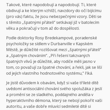
Takové, které napodobují a napodobují. Ti, které
obdivují a ke kterým vzhlíží, navzdory do očí bijícímu
(pro vás) faktu, že jsou nebezpečnými vzory. Děti se
s těmito „špatnými přáteli“ setkávají již v batolecím
věku a pokračují v tom až do dospělosti.
Podle doktorky Rosy Bredekampové, poradenské
psycholožky se sídlem v Durbanville v Kapském
Městě, je důležité rozlišovat mezi „špatnými přáteli“
a „špatným chováním“. „Při řešení takzvaných
špatných vlivů je důležité, aby rodiče měli jasno v
tom, co považují za špatné chování, a řekli, jak se liší
od jejich vlastního hodnotového systému,“ říká.
Je jistě důvodem k obavám, když si vaše tříleté dítě
uvědomí antisociální chování svého spolužáka z jeslí
a promění se ze sladkého, poddajného anděla v
hyperaktivního démona, který se nebojí pokořit vaši
autoritu, a vaše dobře mluvící sedmileté dítě si