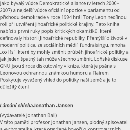
Jako bývalý vůdce Demokratické aliance (v letech 2000–
2007) a nejdelší vůdce oficiální opozice v parlamentu od
příchodu demokracie v roce 1994 hrál Tony Leon nedílnou
roli při utváření jihoafrické politické krajiny. Tato kniha
nabízí z první ruky popis kritických okamžiků, které
definovaly historii Jihoafrické republiky. Přemýšlí o životě v
moderní politice, ze sociálních médií, fundraisingu, mnoha
„co Ifs“, které by mohly změnit průběh jihoafrické politiky a
jak jeden špatný tah může všechno změnit. Loňské diskuse
GNU jsou široce diskutovány v knize, která je psána s
Leonovou ochrannou známkou humoru a Flairem.
Poskytuje vyvážený vhled do politiky naší země a je to
důležitý čtení.
Lámání chleba
Jonathan Jansen
(Vydavatelé Jonathan Ball)
V této paměti profesor Jonathan Jansen, plodný spisovatel
a vychovatelka, která otevřeně hovoří o kontroverzních