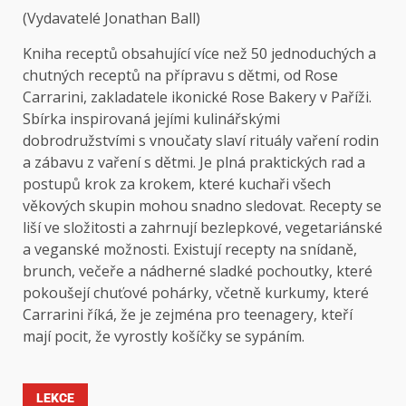
(Vydavatelé Jonathan Ball)
Kniha receptů obsahující více než 50 jednoduchých a
chutných receptů na přípravu s dětmi, od Rose
Carrarini, zakladatele ikonické Rose Bakery v Paříži.
Sbírka inspirovaná jejími kulinářskými
dobrodružstvími s vnoučaty slaví rituály vaření rodin
a zábavu z vaření s dětmi. Je plná praktických rad a
postupů krok za krokem, které kuchaři všech
věkových skupin mohou snadno sledovat. Recepty se
liší ve složitosti a zahrnují bezlepkové, vegetariánské
a veganské možnosti. Existují recepty na snídaně,
brunch, večeře a nádherné sladké pochoutky, které
pokoušejí chuťové pohárky, včetně kurkumy, které
Carrarini říká, že je zejména pro teenagery, kteří
mají pocit, že vyrostly košíčky se sypáním.
LEKCE