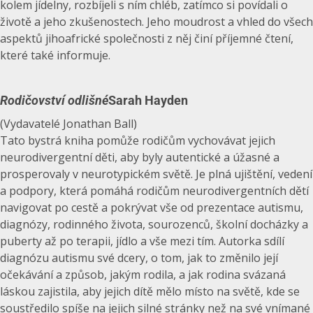
kolem jídelny, rozbíjeli s ním chléb, zatímco si povídali o
životě a jeho zkušenostech. Jeho moudrost a vhled do všech
aspektů jihoafrické společnosti z něj činí příjemné čtení,
které také informuje.
Rodičovství odlišné
Sarah Hayden
(Vydavatelé Jonathan Ball)
Tato bystrá kniha pomůže rodičům vychovávat jejich
neurodivergentní děti, aby byly autentické a úžasné a
prosperovaly v neurotypickém světě. Je plná ujištění, vedení
a podpory, která pomáhá rodičům neurodivergentních dětí
navigovat po cestě a pokrývat vše od prezentace autismu,
diagnózy, rodinného života, sourozenců, školní docházky a
puberty až po terapii, jídlo a vše mezi tím. Autorka sdílí
diagnózu autismu své dcery, o tom, jak to změnilo její
očekávání a způsob, jakým rodila, a jak rodina svázaná
láskou zajistila, aby jejich dítě mělo místo na světě, kde se
soustředilo spíše na jejich silné stránky než na své vnímané