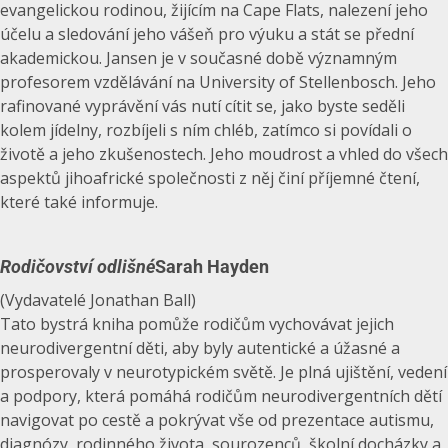
evangelickou rodinou, žijícím na Cape Flats, nalezení jeho
účelu a sledování jeho vášeň pro výuku a stát se přední
akademickou. Jansen je v současné době významným
profesorem vzdělávání na University of Stellenbosch. Jeho
rafinované vyprávění vás nutí cítit se, jako byste seděli
kolem jídelny, rozbíjeli s ním chléb, zatímco si povídali o
životě a jeho zkušenostech. Jeho moudrost a vhled do všech
aspektů jihoafrické společnosti z něj činí příjemné čtení,
které také informuje.
Rodičovství odlišné
Sarah Hayden
(Vydavatelé Jonathan Ball)
Tato bystrá kniha pomůže rodičům vychovávat jejich
neurodivergentní děti, aby byly autentické a úžasné a
prosperovaly v neurotypickém světě. Je plná ujištění, vedení
a podpory, která pomáhá rodičům neurodivergentních dětí
navigovat po cestě a pokrývat vše od prezentace autismu,
diagnózy, rodinného života, sourozenců, školní docházky a