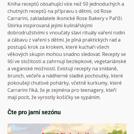
Kniha receptů obsahující více než 50 jednoduchých a
chutných receptů na přípravu s dětmi, od Rose
Carrarini, zakladatele ikonické Rose Bakery v Paříži.
Sbírka inspirovaná jejími kulinářskými
dobrodružstvími s vnoučaty slaví rituály vaření rodin
a zábavu z vaření s dětmi. Je plná praktických rad a
postupů krok za krokem, které kuchaři všech
věkových skupin mohou snadno sledovat. Recepty se
liší ve složitosti a zahrnují bezlepkové, vegetariánské
a veganské možnosti. Existují recepty na snídaně,
brunch, večeře a nádherné sladké pochoutky, které
pokoušejí chuťové pohárky, včetně kurkumy, které
Carrarini říká, že je zejména pro teenagery, kteří
mají pocit, že vyrostly košíčky se sypáním.
Čte pro jarní sezónu