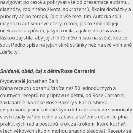
navigovat po cestě a pokrývat vše od prezentace autismu,
diagnózy, rodinného života, sourozenců, školní docházky a
puberty až po terapii, jídlo a vše mezi tím. Autorka sdílí
diagnózu autismu své dcery, o tom, jak to změnilo její
očekávání a způsob, jakým rodila, a jak rodina svázaná
láskou zajistila, aby jejich dítě mělo místo na světě, kde se
soustředilo spíše na jejich silné stránky než na své vnímané
„deficity“.
Snídaně, oběd, čaj s dětmi
Rose Carrarini
(Vydavatelé Jonathan Ball)
Kniha receptů obsahující více než 50 jednoduchých a
chutných receptů na přípravu s dětmi, od Rose Carrarini,
zakladatele ikonické Rose Bakery v Paříži. Sbírka
inspirovaná jejími kulinářskými dobrodružstvími s vnoučaty
slaví rituály vaření rodin a zábavu z vaření s dětmi. Je plná
praktických rad a postupů krok za krokem, které kuchaři
všech věkových skupin mohou snadno sledovat. Recepty se