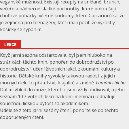
veganské možnosti. Existují recepty na snídaně, brunch,
večeře a nádherné sladké pochoutky, které pokoušejí
chuťové pohárky, včetně kurkumy, které Carrarini říká, že
je zejména pro teenagery, kteří mají pocit, že vyrostly
košíčky se sypáním.
LEKCE
Když jarní sezóna odstartovala, byl jsem hluboko na
stránkách těchto knih, ponořen do dobrodružství po
dobrodružství, učení životních lekcí, zkoumání kultury a
historie. Dětské knihy vyvolaly takovou radost z jejich
mocných lekcí o přátelství, loajalitě a změně.
Lámání chleba
Dal mi vhled do muže, kterého jsem vždy obdivoval, a jeho
seznam 10 životních lekcí na konci memoáru odhaluje
soucitnou lidskou bytost za akademikem.
Udělejte z této jarní sezóny čtení, ponořte se do těchto
doporučených čtení.