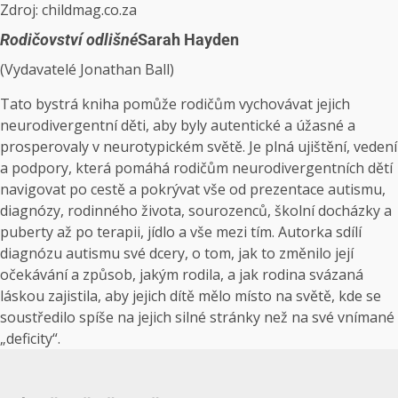
Zdroj: childmag.co.za
Rodičovství odlišné
Sarah Hayden
(Vydavatelé Jonathan Ball)
Tato bystrá kniha pomůže rodičům vychovávat jejich
neurodivergentní děti, aby byly autentické a úžasné a
prosperovaly v neurotypickém světě. Je plná ujištění, vedení
a podpory, která pomáhá rodičům neurodivergentních dětí
navigovat po cestě a pokrývat vše od prezentace autismu,
diagnózy, rodinného života, sourozenců, školní docházky a
puberty až po terapii, jídlo a vše mezi tím. Autorka sdílí
diagnózu autismu své dcery, o tom, jak to změnilo její
očekávání a způsob, jakým rodila, a jak rodina svázaná
láskou zajistila, aby jejich dítě mělo místo na světě, kde se
soustředilo spíše na jejich silné stránky než na své vnímané
„deficity“.