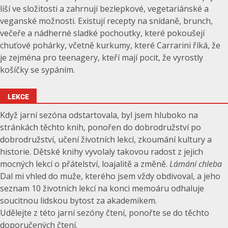
liší ve složitosti a zahrnují bezlepkové, vegetariánské a
veganské možnosti. Existují recepty na snídaně, brunch,
večeře a nádherné sladké pochoutky, které pokoušejí
chuťové pohárky, včetně kurkumy, které Carrarini říká, že
je zejména pro teenagery, kteří mají pocit, že vyrostly
košíčky se sypáním.
LEKCE
Když jarní sezóna odstartovala, byl jsem hluboko na
stránkách těchto knih, ponořen do dobrodružství po
dobrodružství, učení životních lekcí, zkoumání kultury a
historie. Dětské knihy vyvolaly takovou radost z jejich
mocných lekcí o přátelství, loajalitě a změně.
Lámání chleba
Dal mi vhled do muže, kterého jsem vždy obdivoval, a jeho
seznam 10 životních lekcí na konci memoáru odhaluje
soucitnou lidskou bytost za akademikem.
Udělejte z této jarní sezóny čtení, ponořte se do těchto
doporučených čtení.