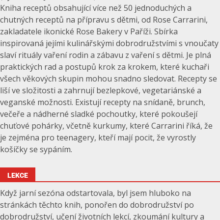
Kniha receptů obsahující více než 50 jednoduchých a
chutných receptů na přípravu s dětmi, od Rose Carrarini,
zakladatele ikonické Rose Bakery v Paříži. Sbírka
inspirovaná jejími kulinářskými dobrodružstvími s vnoučaty
slaví rituály vaření rodin a zábavu z vaření s dětmi. Je plná
praktických rad a postupů krok za krokem, které kuchaři
všech věkových skupin mohou snadno sledovat. Recepty se
liší ve složitosti a zahrnují bezlepkové, vegetariánské a
veganské možnosti. Existují recepty na snídaně, brunch,
večeře a nádherné sladké pochoutky, které pokoušejí
chuťové pohárky, včetně kurkumy, které Carrarini říká, že
je zejména pro teenagery, kteří mají pocit, že vyrostly
košíčky se sypáním.
LEKCE
Když jarní sezóna odstartovala, byl jsem hluboko na
stránkách těchto knih, ponořen do dobrodružství po
dobrodružství, učení životních lekcí, zkoumání kultury a