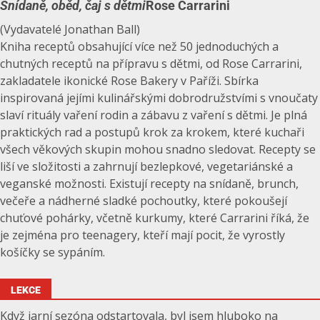
Snídaně, oběd, čaj s dětmi
Rose Carrarini
(Vydavatelé Jonathan Ball)
Kniha receptů obsahující více než 50 jednoduchých a
chutných receptů na přípravu s dětmi, od Rose Carrarini,
zakladatele ikonické Rose Bakery v Paříži. Sbírka
inspirovaná jejími kulinářskými dobrodružstvími s vnoučaty
slaví rituály vaření rodin a zábavu z vaření s dětmi. Je plná
praktických rad a postupů krok za krokem, které kuchaři
všech věkových skupin mohou snadno sledovat. Recepty se
liší ve složitosti a zahrnují bezlepkové, vegetariánské a
veganské možnosti. Existují recepty na snídaně, brunch,
večeře a nádherné sladké pochoutky, které pokoušejí
chuťové pohárky, včetně kurkumy, které Carrarini říká, že
je zejména pro teenagery, kteří mají pocit, že vyrostly
košíčky se sypáním.
LEKCE
Když jarní sezóna odstartovala, byl jsem hluboko na