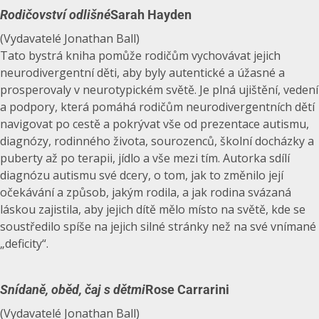
Rodičovství odlišné
Sarah Hayden
(Vydavatelé Jonathan Ball)
Tato bystrá kniha pomůže rodičům vychovávat jejich
neurodivergentní děti, aby byly autentické a úžasné a
prosperovaly v neurotypickém světě. Je plná ujištění, vedení
a podpory, která pomáhá rodičům neurodivergentních dětí
navigovat po cestě a pokrývat vše od prezentace autismu,
diagnózy, rodinného života, sourozenců, školní docházky a
puberty až po terapii, jídlo a vše mezi tím. Autorka sdílí
diagnózu autismu své dcery, o tom, jak to změnilo její
očekávání a způsob, jakým rodila, a jak rodina svázaná
láskou zajistila, aby jejich dítě mělo místo na světě, kde se
soustředilo spíše na jejich silné stránky než na své vnímané
„deficity“.
Snídaně, oběd, čaj s dětmi
Rose Carrarini
(Vydavatelé Jonathan Ball)