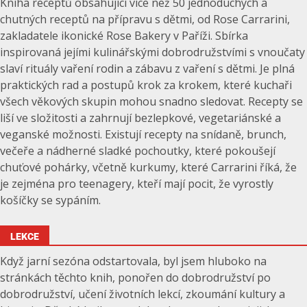
Kniha receptů obsahující více než 50 jednoduchých a
chutných receptů na přípravu s dětmi, od Rose Carrarini,
zakladatele ikonické Rose Bakery v Paříži. Sbírka
inspirovaná jejími kulinářskými dobrodružstvími s vnoučaty
slaví rituály vaření rodin a zábavu z vaření s dětmi. Je plná
praktických rad a postupů krok za krokem, které kuchaři
všech věkových skupin mohou snadno sledovat. Recepty se
liší ve složitosti a zahrnují bezlepkové, vegetariánské a
veganské možnosti. Existují recepty na snídaně, brunch,
večeře a nádherné sladké pochoutky, které pokoušejí
chuťové pohárky, včetně kurkumy, které Carrarini říká, že
je zejména pro teenagery, kteří mají pocit, že vyrostly
košíčky se sypáním.
LEKCE
Když jarní sezóna odstartovala, byl jsem hluboko na
stránkách těchto knih, ponořen do dobrodružství po
dobrodružství, učení životních lekcí, zkoumání kultury a