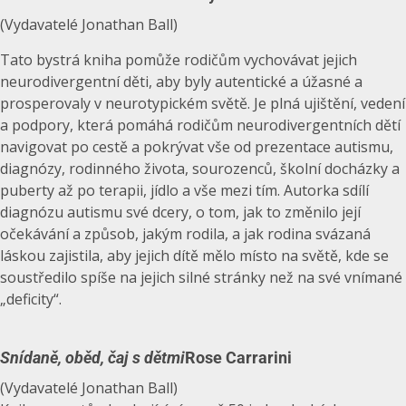
(Vydavatelé Jonathan Ball)
Tato bystrá kniha pomůže rodičům vychovávat jejich
neurodivergentní děti, aby byly autentické a úžasné a
prosperovaly v neurotypickém světě. Je plná ujištění, vedení
a podpory, která pomáhá rodičům neurodivergentních dětí
navigovat po cestě a pokrývat vše od prezentace autismu,
diagnózy, rodinného života, sourozenců, školní docházky a
puberty až po terapii, jídlo a vše mezi tím. Autorka sdílí
diagnózu autismu své dcery, o tom, jak to změnilo její
očekávání a způsob, jakým rodila, a jak rodina svázaná
láskou zajistila, aby jejich dítě mělo místo na světě, kde se
soustředilo spíše na jejich silné stránky než na své vnímané
„deficity“.
Snídaně, oběd, čaj s dětmi
Rose Carrarini
(Vydavatelé Jonathan Ball)