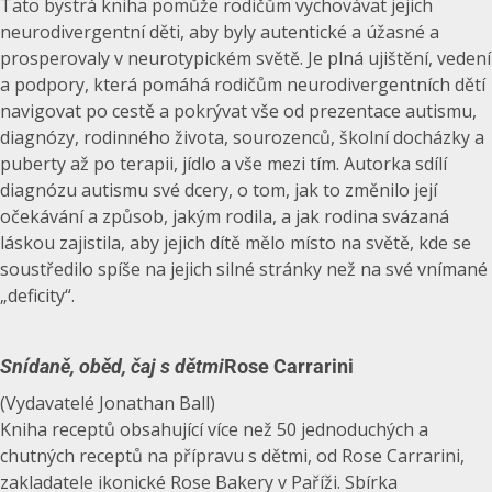
Tato bystrá kniha pomůže rodičům vychovávat jejich
neurodivergentní děti, aby byly autentické a úžasné a
prosperovaly v neurotypickém světě. Je plná ujištění, vedení
a podpory, která pomáhá rodičům neurodivergentních dětí
navigovat po cestě a pokrývat vše od prezentace autismu,
diagnózy, rodinného života, sourozenců, školní docházky a
puberty až po terapii, jídlo a vše mezi tím. Autorka sdílí
diagnózu autismu své dcery, o tom, jak to změnilo její
očekávání a způsob, jakým rodila, a jak rodina svázaná
láskou zajistila, aby jejich dítě mělo místo na světě, kde se
soustředilo spíše na jejich silné stránky než na své vnímané
„deficity“.
Snídaně, oběd, čaj s dětmi
Rose Carrarini
(Vydavatelé Jonathan Ball)
Kniha receptů obsahující více než 50 jednoduchých a
chutných receptů na přípravu s dětmi, od Rose Carrarini,
zakladatele ikonické Rose Bakery v Paříži. Sbírka