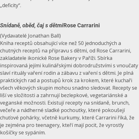
„deficity“.
Snídaně, oběd, čaj s dětmi
Rose Carrarini
(Vydavatelé Jonathan Ball)
Kniha receptů obsahující více než 50 jednoduchých a
chutných receptů na přípravu s dětmi, od Rose Carrarini,
zakladatele ikonické Rose Bakery v Paříži. Sbírka
inspirovaná jejími kulinářskými dobrodružstvími s vnoučaty
slaví rituály vaření rodin a zábavu z vaření s dětmi. Je plná
praktických rad a postupů krok za krokem, které kuchaři
všech věkových skupin mohou snadno sledovat. Recepty se
liší ve složitosti a zahrnují bezlepkové, vegetariánské a
veganské možnosti. Existují recepty na snídaně, brunch,
večeře a nádherné sladké pochoutky, které pokoušejí
chuťové pohárky, včetně kurkumy, které Carrarini říká, že
je zejména pro teenagery, kteří mají pocit, že vyrostly
košíčky se sypáním.