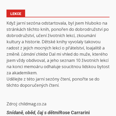
LEKCE
Když jarní sezóna odstartovala, byl jsem hluboko na
stránkách těchto knih, ponořen do dobrodružství po
dobrodružství, učení životních lekcí, zkoumání
kultury a historie. Dětské knihy vyvolaly takovou
radost z jejich mocných lekcí o přátelství, loajalitě a
změně.
Lámání chleba
Dal mi vhled do muže, kterého
jsem vždy obdivoval, a jeho seznam 10 životních lekcí
na konci memoáru odhaluje soucitnou lidskou bytost
za akademikem.
Udělejte z této jarní sezóny čtení, ponořte se do
těchto doporučených čtení.
Zdroj: childmag.co.za
Snídaně, oběd, čaj s dětmi
Rose Carrarini