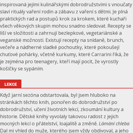
inspirovaná jejími kulinářskými dobrodružstvími s vnoučaty
slaví rituály vaření rodin a zábavu z vaření s dětmi. Je plná
praktických rad a postupů krok za krokem, které kuchaři
všech věkových skupin mohou snadno sledovat. Recepty se
liší ve složitosti a zahrnují bezlepkové, vegetariánské a
veganské možnosti. Existují recepty na snídaně, brunch,
večeře a nádherné sladké pochoutky, které pokoušejí
chuťové pohárky, včetně kurkumy, které Carrarini říká, že
je zejména pro teenagery, kteří mají pocit, že vyrostly
košíčky se sypáním.
LEKCE
Když jarní sezóna odstartovala, byl jsem hluboko na
stránkách těchto knih, ponořen do dobrodružství po
dobrodružství, učení životních lekcí, zkoumání kultury a
historie. Dětské knihy vyvolaly takovou radost z jejich
mocných lekcí o přátelství, loajalitě a změně.
Lámání chleba
Dal mi vhled do muže, kterého jsem vždy obdivoval, a jeho