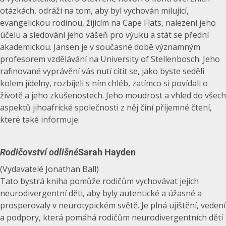
otázkách, odráží na tom, aby byl vychován milující,
evangelickou rodinou, žijícím na Cape Flats, nalezení jeho
účelu a sledování jeho vášeň pro výuku a stát se přední
akademickou. Jansen je v současné době významným
profesorem vzdělávání na University of Stellenbosch. Jeho
rafinované vyprávění vás nutí cítit se, jako byste seděli
kolem jídelny, rozbíjeli s ním chléb, zatímco si povídali o
životě a jeho zkušenostech. Jeho moudrost a vhled do všech
aspektů jihoafrické společnosti z něj činí příjemné čtení,
které také informuje.
Rodičovství odlišné
Sarah Hayden
(Vydavatelé Jonathan Ball)
Tato bystrá kniha pomůže rodičům vychovávat jejich
neurodivergentní děti, aby byly autentické a úžasné a
prosperovaly v neurotypickém světě. Je plná ujištění, vedení
a podpory, která pomáhá rodičům neurodivergentních dětí