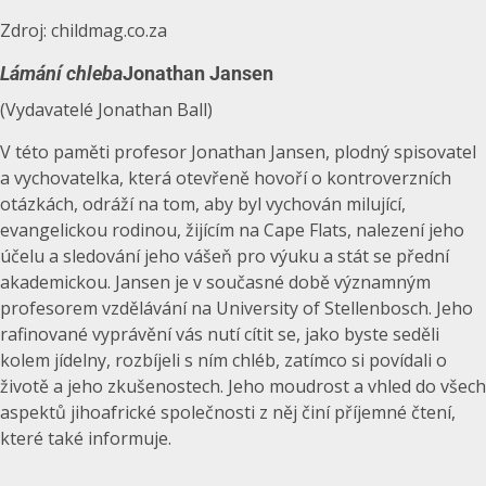
Zdroj: childmag.co.za
Lámání chleba
Jonathan Jansen
(Vydavatelé Jonathan Ball)
V této paměti profesor Jonathan Jansen, plodný spisovatel
a vychovatelka, která otevřeně hovoří o kontroverzních
otázkách, odráží na tom, aby byl vychován milující,
evangelickou rodinou, žijícím na Cape Flats, nalezení jeho
účelu a sledování jeho vášeň pro výuku a stát se přední
akademickou. Jansen je v současné době významným
profesorem vzdělávání na University of Stellenbosch. Jeho
rafinované vyprávění vás nutí cítit se, jako byste seděli
kolem jídelny, rozbíjeli s ním chléb, zatímco si povídali o
životě a jeho zkušenostech. Jeho moudrost a vhled do všech
aspektů jihoafrické společnosti z něj činí příjemné čtení,
které také informuje.