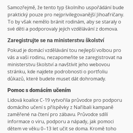
Samozřejmě, že tento typ školního uspořádání bude
praktický pouze pro nejprivilegovanější Jihoafričany.
To by však nemělo bránit rodinám, aby se staraly o
své děti a podporovaly jejich vzdělávání z domova.
Zaregistrujte se na ministerstvu školství
Pokud je domácí vzdělávání tou nejlepší volbou pro
vás a vaši rodinu, nezapomeňte se zaregistrovat na
ministerstvu školství a navštívit jeho webovou
stránku, kde najdete podrobnosti o portfoliu
důkazů, které budete muset dát dohromady.
Pomoc s domácím učením
Lidová koalice C-19 vytvořila průvodce pro podporu
domácího učení s příspěvky z Nal’ibali kampaně
zaměřené na čtení pro zábavu. Průvodce sdílí
informace o viru, podporu a nápady, jak pomoci
dětem ve věku 0–13 let učit se doma. Kromě toho