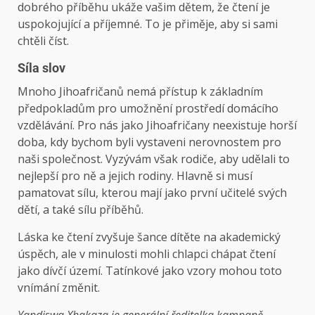
dobrého příběhu ukáže vašim dětem, že čtení je
uspokojující a příjemné. To je přiměje, aby si sami
chtěli číst.
Síla slov
Mnoho Jihoafričanů nemá přístup k základním
předpokladům pro umožnění prostředí domácího
vzdělávání. Pro nás jako Jihoafričany neexistuje horší
doba, kdy bychom byli vystaveni nerovnostem pro
naši společnost. Vyzývám však rodiče, aby udělali to
nejlepší pro ně a jejich rodiny. Hlavně si musí
pamatovat sílu, kterou mají jako první učitelé svých
dětí, a také sílu příběhů.
Láska ke čtení zvyšuje šance dítěte na akademický
úspěch, ale v minulosti mohli chlapci chápat čtení
jako dívčí území. Tatínkové jako vzory mohou toto
vnímání změnit.