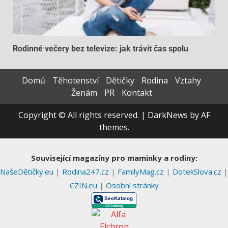
Rodinné večery bez televize: jak trávit čas spolu
Domů
Těhotenství
Dětičky
Rodina
Vztahy
Ženám
PR
Kontakt
Copyright © All rights reserved.
|
DarkNews
by AF
themes.
Související magazíny pro maminky a rodiny:
NašeDětičky.eu
|
Rodina247.cz
|
FamilyMag.cz
|
DotekSlova.cz
|
CZIN.eu
|
Osobní stránky