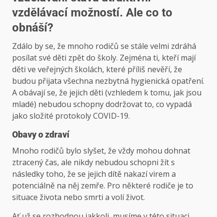
vzdělávací možností. Ale co to
obnáší?
Zdálo by se, že mnoho rodičů se stále velmi zdráhá
posílat své děti zpět do školy. Zejména ti, kteří mají
děti ve veřejných školách, které příliš nevěří, že
budou přijata všechna nezbytná hygienická opatření.
A obávají se, že jejich děti (vzhledem k tomu, jak jsou
mladé) nebudou schopny dodržovat to, co vypadá
jako složité protokoly COVID-19.
Obavy o zdraví
Mnoho rodičů bylo slyšet, že vždy mohou dohnat
ztracený čas, ale nikdy nebudou schopni žít s
následky toho, že se jejich dítě nakazí virem a
potenciálně na něj zemře. Pro některé rodiče je to
situace života nebo smrti a volí život.
Ať už se rozhodnou jakkoli, musíme v této situaci