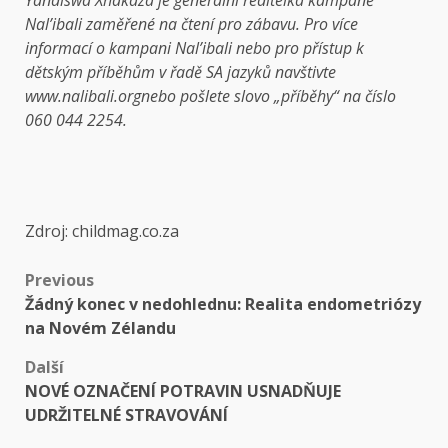
Yandiswa Xhakaza je generální ředitelka kampaně
Nal’ibali zaměřené na čtení pro zábavu.
Pro více
informací o kampani Nal’ibali nebo pro přístup k
dětským příběhům v řadě SA jazyků navštivte
www.nalibali.org
nebo pošlete slovo „příběhy“ na číslo
060 044 2254.
Zdroj: childmag.co.za
Previous
Žádný konec v nedohlednu: Realita endometriózy
na Novém Zélandu
Další
NOVÉ OZNAČENÍ POTRAVIN USNADŇUJE
UDRŽITELNÉ STRAVOVÁNÍ