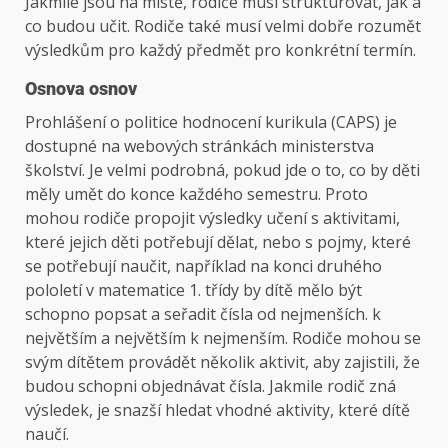
Jakmile jsou na místě, rodiče musí strukturovat, jak a
co budou učit. Rodiče také musí velmi dobře rozumět
výsledkům pro každý předmět pro konkrétní termín.
Osnova osnov
Prohlášení o politice hodnocení kurikula (CAPS) je
dostupné na webových stránkách ministerstva
školství. Je velmi podrobná, pokud jde o to, co by děti
měly umět do konce každého semestru. Proto
mohou rodiče propojit výsledky učení s aktivitami,
které jejich děti potřebují dělat, nebo s pojmy, které
se potřebují naučit, například na konci druhého
pololetí v matematice 1. třídy by dítě mělo být
schopno popsat a seřadit čísla od nejmenších. k
největším a největším k nejmenším. Rodiče mohou se
svým dítětem provádět několik aktivit, aby zajistili, že
budou schopni objednávat čísla. Jakmile rodič zná
výsledek, je snazší hledat vhodné aktivity, které dítě
naučí.