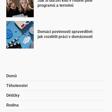
Jak si udržet klid v rodině plné
programů a termínů
Domácí povinnosti spravedlivě:
jak rozdělit práci v domácnosti
Domů
Těhotenství
Dětičky
Rodina