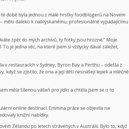
a v té době byla jednou z malé hrstky foodblogerů na Novém
o – mělo daleko k nablýskanému, profesionálně vypadajícímu
íváte zpět do mých archivů, ty fotky jsou hrozné.“ Moje
. To je jedna věc, na které jsem si vždycky dával záležet,
a v restauracích v Sydney, Byron Bay a Perthu – odešla z
, když se zjistilo, že ona a její děti nesnášejí lepek a mléčné
em měla šílenou vášeň pro jídlo a chtěla jsem se o to
pulární online destinací. Emmina práce se objevila na
edovaly knižní nabídky.
Novém Zélandu po letech strávených v Austrálii. Bylo to, když