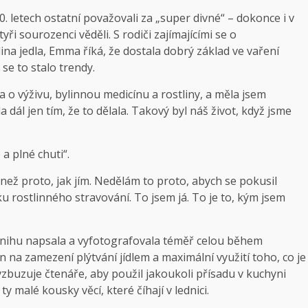
0. letech ostatní považovali za „super divné“ – dokonce i v
yři sourozenci věděli. S rodiči zajímajícími se o
ina jedla, Emma říká, že dostala dobrý základ ve vaření
se to stalo trendy.
 o výživu, bylinnou medicínu a rostliny, a měla jsem
 dál jen tím, že to dělala. Takový byl náš život, když jsme
a plné chuti“.
 než proto, jak jím. Nedělám to proto, abych se pokusil
u rostlinného stravování. To jsem já. To je to, kým jsem
Knihu napsala a vyfotografovala téměř celou během
 na zamezení plýtvání jídlem a maximální využití toho, co je
vzbuzuje čtenáře, aby použil jakoukoli přísadu v kuchyni
y malé kousky věcí, které číhají v lednici.