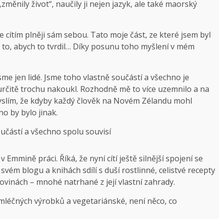
změnily život“, naučily ji nejen jazyk, ale také maorský
se cítím plněji sám sebou. Tato moje část, ze které jsem byl
na to, abych to tvrdil… Díky posunu toho myšlení v mém
sme jen lidé. Jsme toho vlastně součástí a všechno je
 určitě trochu nakoukl. Rozhodně mě to více uzemnilo a na
 myslím, že kdyby každý člověk na Novém Zélandu mohl
o by bylo jinak.
oučástí a všechno spolu souvisí
v Emmině práci. Říká, že nyní cítí ještě silnější spojení se
ém blogu a knihách sdílí s duší rostlinné, celistvé recepty
ovinách – mnohé natrhané z její vlastní zahrady.
z mléčných výrobků a vegetariánské, není něco, co