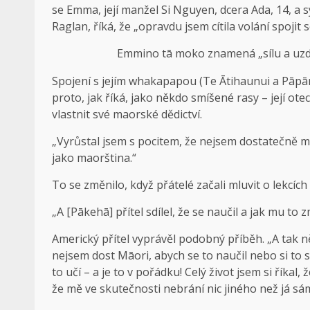
se Emma, ​​její manžel Si Nguyen, dcera Ada, 14, 
Raglan, říká, že „opravdu jsem cítila volání spoji
Emmino tā moko znamená „sílu a uzdr
Spojení s jejím whakapapou (Te Ātihaunui a Pāpār
proto, jak říká, jako někdo smíšené rasy – její ot
vlastnit své maorské dědictví.
„Vyrůstal jsem s pocitem, že nejsem dostatečně m
jako maorština.“
To se změnilo, když přátelé začali mluvit o lekcích 
„A [Pākehā] přítel sdílel, že se naučil a jak mu to 
Americký přítel vyprávěl podobný příběh. „A tak něj
nejsem dost Māori, abych se to naučil nebo si to s
to učí – a je to v pořádku! Celý život jsem si říkal
že mě ve skutečnosti nebrání nic jiného než já sá