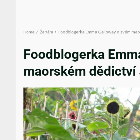
Home
Ženám
Foodblogerka Emma Galloway o svém maors
Foodblogerka Emma
maorském dědictví a