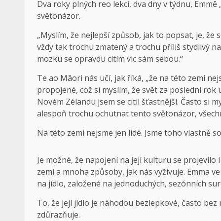
Dva roky plných reo lekcí, dva dny v týdnu, Emmě „
světonázor.
„Myslím, že nejlepší způsob, jak to popsat, je, že 
vždy tak trochu zmatený a trochu příliš stydlivý 
mozku se opravdu cítím víc sám sebou.“
Te ao Māori nás učí, jak říká, „že na této zemi nej
propojené, což si myslím, že svět za poslední rok
Novém Zélandu jsem se cítil šťastnější. Často si
alespoň trochu ochutnat tento světonázor, všechn
Na této zemi nejsme jen lidé. Jsme toho vlastně s
Je možné, že napojení na její kulturu se projevilo i 
zemí a mnoha způsoby, jak nás vyživuje. Emma ve sv
na jídlo, založené na jednoduchých, sezónních sur
To, že její jídlo je náhodou bezlepkové, často be
zdůrazňuje.