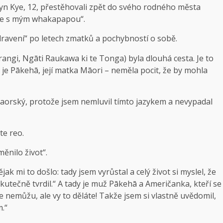
a syn Kye, 12, přestěhovali zpět do svého rodného města
t se s mým whakapapou“.
avení“ po letech zmatků a pochybností o sobě.
angi, Ngāti Raukawa ki te Tonga) byla dlouhá cesta. Je to
ec je Pākehā, její matka Māori – neměla pocit, že by mohla
aorský, protože jsem nemluvil tímto jazykem a nevypadal
te reo.
změnilo život“.
ak mi to došlo: tady jsem vyrůstal a celý život si myslel, že
kutečně tvrdil.“ A tady je muž Pākehā a Američanka, kteří se
, že nemůžu, ale vy to děláte! Takže jsem si vlastně uvědomil,
m.“