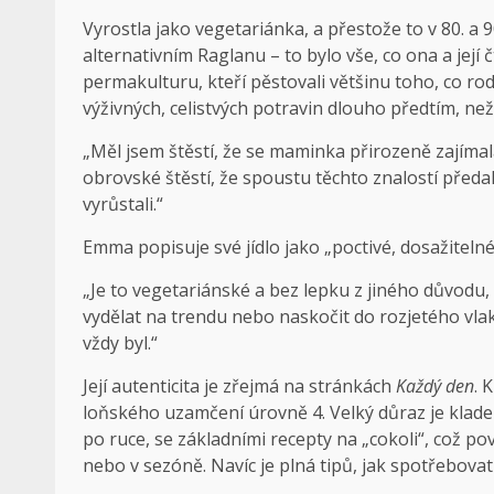
Vyrostla jako vegetariánka, a přestože to v 80. a 9
alternativním Raglanu – to bylo vše, co ona a její čt
permakulturu, kteří pěstovali většinu toho, co rod
výživných, celistvých potravin dlouho předtím, než 
„Měl jsem štěstí, že se maminka přirozeně zajímala
obrovské štěstí, že spoustu těchto znalostí předala
vyrůstali.“
Emma popisuje své jídlo jako „poctivé, dosažitelné 
„Je to vegetariánské a bez lepku z jiného důvodu,
vydělat na trendu nebo naskočit do rozjetého vlak
vždy byl.“
Její autenticita je zřejmá na stránkách
Každý den
. 
loňského uzamčení úrovně 4. Velký důraz je kladen
po ruce, se základními recepty na „cokoli“, což po
nebo v sezóně. Navíc je plná tipů, jak spotřebovat t