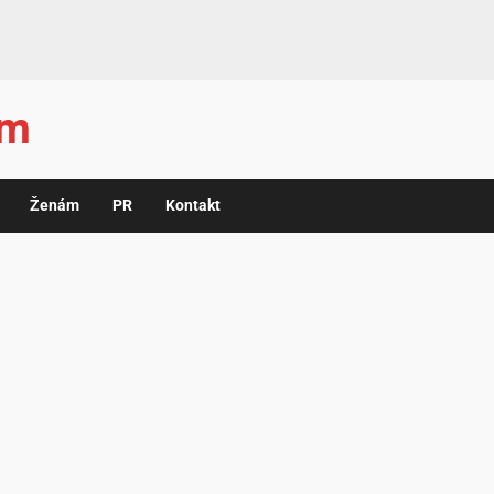
ám
Ženám
PR
Kontakt