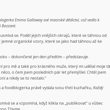
logerka Emma Galloway své maorské dědictví, což vedlo k
i Bezzant.
smívá se. Podél jejich vnějších okrajů, které se táhnou od
: jemné organické vzory, které se jako had táhnou až ke
moko – dokončené jen den předtím – představuje.
ní pro mě a také pro krásného muže, který mi udělal moje tā
 něco, o čem jsem posledních pár let přemýšlel. Chtěl jsem
loni a nikdy se to nestalo.“
a a foodblogerka právě vydala svou třetí kuchařku,
Každý
smívá se a vzpomíná, když klikla na „publikovat“ u vůbec
emon Thyme.