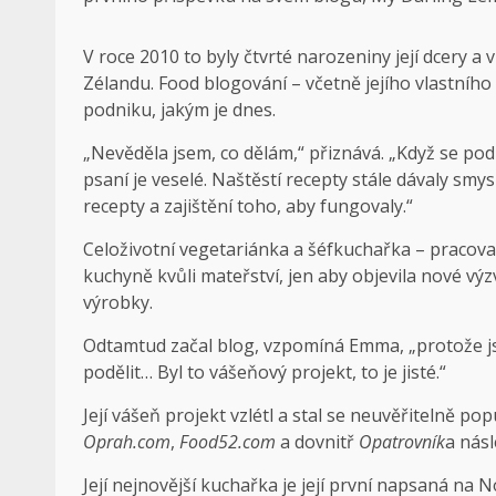
V roce 2010 to byly čtvrté narozeniny její dcery 
Zélandu. Food blogování – včetně jejího vlastníh
podniku, jakým je dnes.
„Nevěděla jsem, co dělám,“ přiznává. „Když se pod
psaní je veselé. Naštěstí recepty stále dávaly smysl
recepty a zajištění toho, aby fungovaly.“
Celoživotní vegetariánka a šéfkuchařka – pracoval
kuchyně kvůli mateřství, jen aby objevila nové výzvy
výrobky.
Odtamtud začal blog, vzpomíná Emma, ​​„protože js
podělit… Byl to vášeňový projekt, to je jisté.“
Její vášeň projekt vzlétl a stal se neuvěřitelně po
Oprah.com
,
Food52.com
a dovnitř
Opatrovník
a násl
Její nejnovější kuchařka je její první napsaná na 