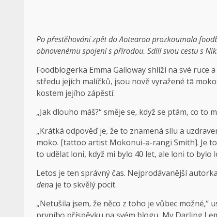
Po přestěhování zpět do Aotearoa prozkoumala foodb
obnovenému spojení s přírodou. Sdílí svou cestu s Nik
Foodblogerka Emma Galloway shlíží na své ruce a u
středu jejích malíčků, jsou nově vyražené tā moko
kostem jejího zápěstí.
„Jak dlouho máš?“ směje se, když se ptám, co to 
„Krátká odpověď je, že to znamená sílu a uzdrave
moko. [tattoo artist Mokonui-a-rangi Smith]. Je to
to udělat loni, když mi bylo 40 let, ale loni to bylo 
Letos je ten správný čas. Nejprodávanější autork
den
a je to skvělý pocit.
„Netušila jsem, že něco z toho je vůbec možné,“ u
prvního příspěvku na svém blogu, My Darling L