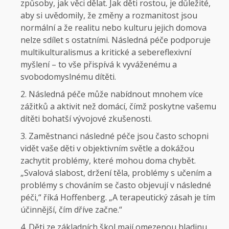
způsoby, jak věci dělat. Jak děti rostou, je důležité,
aby si uvědomily, že změny a rozmanitost jsou
normální a že realitu nebo kulturu jejich domova
nelze sdílet s ostatními. Následná péče podporuje
multikulturalismus a kritické a sebereflexivní
myšlení – to vše přispívá k vyváženému a
svobodomyslnému dítěti.
Následná péče může nabídnout mnohem více
zážitků a aktivit než domácí, čímž poskytne vašemu
dítěti bohatší vývojové zkušenosti.
Zaměstnanci následné péče jsou často schopni
vidět vaše děti v objektivním světle a dokážou
zachytit problémy, které mohou doma chybět.
„Svalová slabost, držení těla, problémy s učením a
problémy s chováním se často objevují v následné
péči,“ říká Hoffenberg. „A terapeutický zásah je tím
účinnější, čím dříve začne.“
Děti ze základních škol mají omezenou hladinu