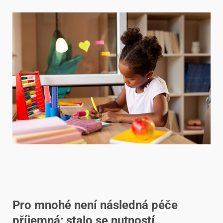
Pro mnohé není následná péče
příjemná; stalo se nutností.