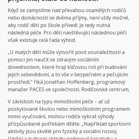
Když se zamyslíme nad převahou osamělých rodičů
nebo domácností se dvěma příjmy, není vždy možné,
aby rodič děti po škole přivedl. Je tedy nutná
následná péče. Pro děti navštěvující následnou péči
však existuje celá řada výhod.
„U malých dětí může vytvořit pocit sounáležitosti a
pomoci jim naučit se zdravým sociálním
dovednostem, které hrají klíčovou roli při budování
jejich sebevědomí, a to vše v bezpečném a pečujícím
prostředí,“ říká Jonathan Hoffenberg, programový
manažer PACES ve společnosti. Rodičovské centrum
.
V závislosti na typu mimoškolní péče – ať už
poskytované školou nebo mimoškolním programem
mimo vyučování, mohou rodiče vybrat výhody
přizpůsobené potřebám dítěte. „Například sportovní
aktivity jsou skvělé pro fyzický a sociální rozvoj.
Umění a kulturní aktivity podporují kreativitu a