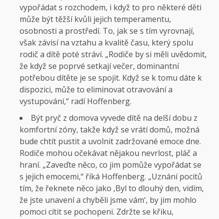
vypořádat s rozchodem, i když to pro některé děti
může být těžší kvůli jejich temperamentu,
osobnosti a prostředí. To, jak se s tím vyrovnají,
však závisí na vztahu a kvalitě času, který spolu
rodič a dítě poté stráví. „Rodiče by si měli uvědomit,
že když se poprvé setkají večer, dominantní
potřebou dítěte je se spojit. Když se k tomu dáte k
dispozici, může to eliminovat otravování a
vystupování,“ radí Hoffenberg.
Být pryč z domova vyvede dítě na delší dobu z
komfortní zóny, takže když se vrátí domů, možná
bude chtít pustit a uvolnit zadržované emoce dne.
Rodiče mohou očekávat nějakou nevrlost, pláč a
hraní. „Zaveďte něco, co jim pomůže vypořádat se
s jejich emocemi,“ říká Hoffenberg. „Uznání pocitů
tím, že řeknete něco jako ‚Byl to dlouhý den, vidím,
že jste unavení a chyběli jsme vám‘, by jim mohlo
pomoci cítit se pochopeni. Zdržte se křiku,