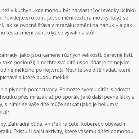
t, než v kuchyni, kde mohou být na vlastní oči svědky účinků
u. Povídejte si o tom, jak se mění textura mouky, když se
ní, jak se ovocná šťáva v mrazáku změní na nanuk – a pak
těsta změní tvar, když se vyválí na stůl.
ahrady, jako jsou kameny různých velikostí, barevné listí,
y také poslouží) a nechte své dítě uspořádat je co nejvíce
od nejměkčího po nejtvrdší. Nechte své dítě hádat, které
 píchavé a které budou měkké.
ch a plynech pomocí vody. Pomozte svému dítěti sledovat
outku přes mrazák až po sporák. Jaké další pevné látky a
 s nimiž se vaše dítě může setkat (jako je helium v ​​
ici)?
y. Zahradní půda, vnitřek rajčete, koberec v obývacím
lu. Existují i ​​další aktivity, které vašemu dítěti pomohou