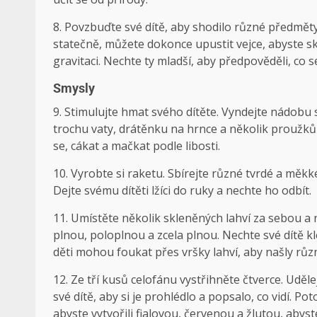
8. Povzbuďte své dítě, aby shodilo různé předměty 
statečně, můžete dokonce upustit vejce, abyste sku
gravitaci. Nechte ty mladší, aby předpověděli, co s
Smysly
9. Stimulujte hmat svého dítěte. Vyndejte nádobu
trochu vaty, drátěnku na hrnce a několik proužků
se, cákat a mačkat podle libosti.
10. Vyrobte si raketu. Sbírejte různé tvrdé a měkk
Dejte svému dítěti lžíci do ruky a nechte ho odbít.
11. Umístěte několik skleněných lahví za sebou a
plnou, poloplnou a zcela plnou. Nechte své dítě k
děti mohou foukat přes vršky lahví, aby našly rů
12. Ze tří kusů celofánu vystřihněte čtverce. Udě
své dítě, aby si je prohlédlo a popsalo, co vidí.
abyste vytvořili fialovou, červenou a žlutou, abyst