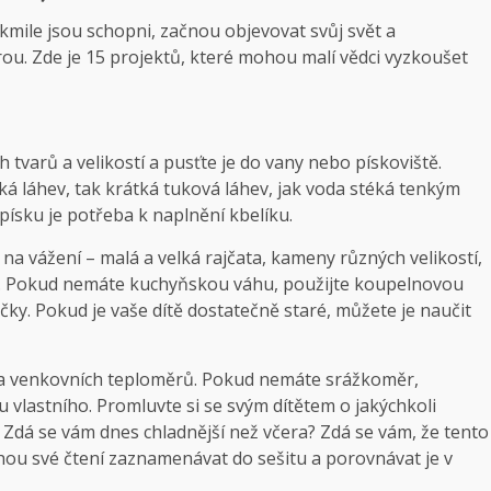
Jakmile jsou schopni, začnou objevovat svůj svět a
ou. Zde je 15 projektů, které mohou malí vědci vyzkoušet
tvarů a velikostí a pusťte je do vany nebo pískoviště.
nká láhev, tak krátká tuková láhev, jak voda stéká tenkým
 písku je potřeba k naplnění kbelíku.
na vážení – malá a velká rajčata, kameny různých velikostí,
ba. Pokud nemáte kuchyňskou váhu, použijte koupelnovou
čky. Pokud je vaše dítě dostatečně staré, můžete je naučit
ů a venkovních teploměrů. Pokud nemáte srážkoměr,
 vlastního. Promluvte si se svým dítětem o jakýchkoli
 Zdá se vám dnes chladnější než včera? Zdá se vám, že tento
mohou své čtení zaznamenávat do sešitu a porovnávat je v