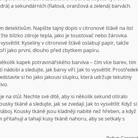
drá) a sekundárních (fialová, oranžová a zelená) barvách.
m detektivům. Napište tajný dopis v citronové šťávě na list
žte blízko zdroje tepla, jako je toustovač nebo žárovka.
 vysvětlit: Kyseliny v citronové šťávě oslabují papír, takže
hoří jako první, dlouho před zbytkem papíru.
 několik kapek potravinářského barviva – čím více barev, tím
nádobí a sledujte, jak barvy víří. Jak to vysvětlit: Prostřede
dstavte si ho jako jakousi slupku, která udržuje tekutiny
ivo.
 na stůl. Nechte své dítě, aby si několik sekund otíralo
y tkáně a sledujte, jak se zvedají. Jak to vysvětlit: Když si
náboj. Kousky tkáně jsou kladněji nabité než hřeben, a když
 přitahují a tahají kusy tkáně nahoru, aby se setkaly s