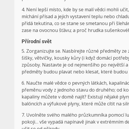
4. Není lepší místo, kde by se malí vědci mohli uči
míchání přísad a jejich vystavení teplu nebo chlad
přidá tekutina, co se stane se smetanou při šlehá
zase na ovocnou šťávu; a proč hrudka sušenkového 
Přírodní svět
5. Zorganizujte se. Nasbírejte různé předměty ze z
šišky, větvičky, kousky kůry (i když domácí potřeb
způsoby. Nastavte je od nejmenšího po největší a 
předměty budou plavat nebo klesat, které budou
6. Naučte malé vědce o pevných látkách, kapaliná
přeměnu vody z jednoho stavu do druhého; od koh
kapaliny můžete v domě najít? Existují nějaké plyny,
balóncích a výfukové plyny, které může cítit na siln
7. Uvolněte svého malého průzkumníka pomocí lup
pokoji… vše vypadá napínavě jinak v extrémním detai
učit se od přírody.