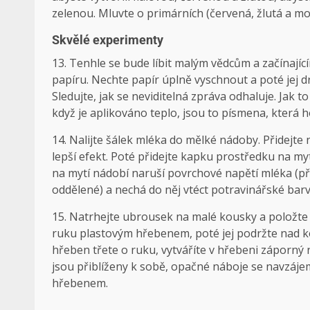
zelenou. Mluvte o primárních (červená, žlutá a mo
Skvělé experimenty
13. Tenhle se bude líbit malým vědcům a začínající
papíru. Nechte papír úplně vyschnout a poté jej dr
Sledujte, jak se neviditelná zpráva odhaluje. Jak to
když je aplikováno teplo, jsou to písmena, která 
14. Nalijte šálek mléka do mělké nádoby. Přidejte
lepší efekt. Poté přidejte kapku prostředku na mytí 
na mytí nádobí naruší povrchové napětí mléka (pře
oddělené) a nechá do něj vtéct potravinářské barv
15. Natrhejte ubrousek na malé kousky a položte je
ruku plastovým hřebenem, poté jej podržte nad kousk
hřeben třete o ruku, vytváříte v hřebeni záporný 
jsou přiblíženy k sobě, opačné náboje se navzájem
hřebenem.