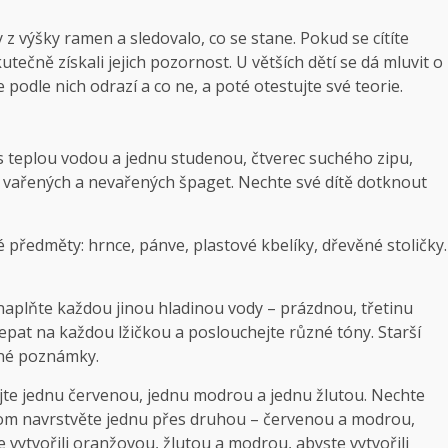
z výšky ramen a sledovalo, co se stane. Pokud se cítíte
tečně získali jejich pozornost. U větších dětí se dá mluvit o
e podle nich odrazí a co ne, a poté otestujte své teorie.
 s teplou vodou a jednu studenou, čtverec suchého zipu,
 vařených a nevařených špaget. Nechte své dítě dotknout
é předměty: hrnce, pánve, plastové kbelíky, dřevěné stoličky.
 naplňte každou jinou hladinou vody – prázdnou, třetinu
lepat na každou lžičkou a poslouchejte různé tóny. Starší
zné poznámky.
lejte jednu červenou, jednu modrou a jednu žlutou. Nechte
 Potom navrstvěte jednu přes druhou – červenou a modrou,
e vytvořili oranžovou, žlutou a modrou, abyste vytvořili