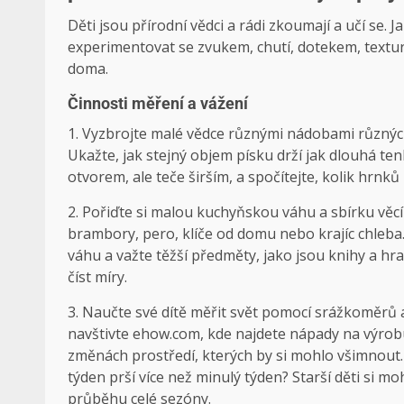
Děti jsou přírodní vědci a rádi zkoumají a učí se. 
experimentovat se zvukem, chutí, dotekem, textur
doma.
Činnosti měření a vážení
1. Vyzbrojte malé vědce různými nádobami různých 
Ukažte, jak stejný objem písku drží jak dlouhá te
otvorem, ale teče širším, a spočítejte, kolik hrnků
2. Pořiďte si malou kuchyňskou váhu a sbírku věcí 
brambory, pero, klíče od domu nebo krajíc chle
váhu a važte těžší předměty, jako jsou knihy a hra
číst míry.
3. Naučte své dítě měřit svět pomocí srážkoměr
navštivte ehow.com, kde najdete nápady na výrobu
změnách prostředí, kterých by si mohlo všimnout.
týden prší více než minulý týden? Starší děti si 
průběhu celé sezóny.