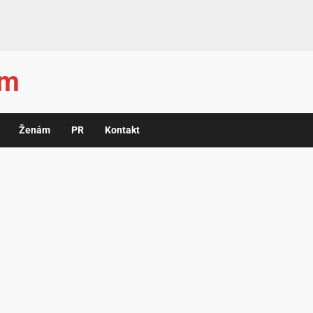
ám
Ženám
PR
Kontakt