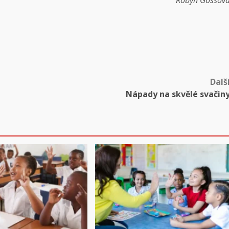
Robyn Gossov
Dalš
Nápady na skvělé svačin