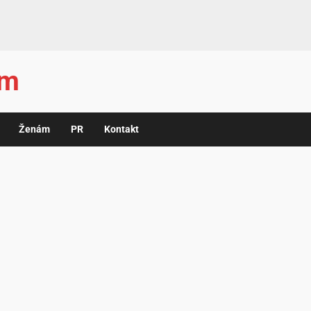
ám
Ženám
PR
Kontakt