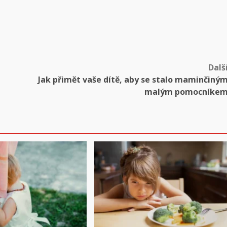
Dalš
Jak přimět vaše dítě, aby se stalo maminčiný
malým pomocníke