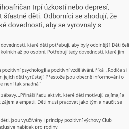
hoafričan trpí úzkostí nebo depresí,
t šťastné děti.
Odborníci se shodují, že
ké dovednosti, aby se vyrovnaly s
 dovednosti, které děti potřebují, aby byly odolnější. Děti čelí
lních až po osobní. Potřebují tedy dovednosti, které jim
ozitivní psychologii a pozitivní vzdělávání, říká:
„Rodiče si
m jejich děti vyrůstají. Přestože jsou obecně informováni o
e není tak snadná.“
ábavy. „Přináší řadu aktivit, které děti motivují, zajímají a
at zájem a empatii. Děti musí pracovat jako tým a naučit se
ěti, jsou využívány i principy pozitivní výchovy
Club
clusive nabídek pro rodiny.