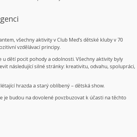
igenci
ntem, všechny aktivity v Club Med’s
dětské kluby
v 70
zitivní vzdělávací principy.
e u dětí pocit pohody a odolnosti.
Všechny aktivity byly
t následující silné stránky: kreativitu, odvahu, spolupráci,
 létající hrazda a starý oblíbený – dětská show.
že je budou na dovolené povzbuzovat k účasti na těchto