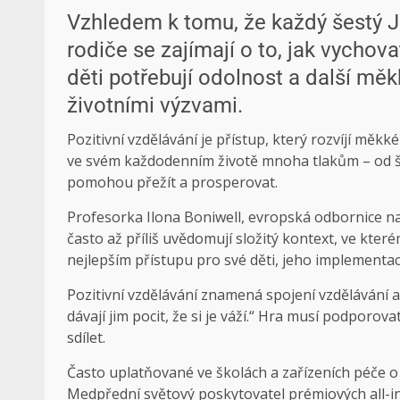
Vzhledem k tomu, že každý šestý Ji
rodiče se zajímají o to, jak vychova
děti potřebují odolnost a další měk
životními výzvami.
Pozitivní vzdělávání je přístup, který rozvíjí měkké
ve svém každodenním životě mnoha tlakům – od ško
pomohou přežít a prosperovat.
Profesorka Ilona Boniwell, evropská odbornice na p
často až příliš uvědomují složitý kontext, ve které
nejlepším přístupu pro své děti, jeho implementac
Pozitivní vzdělávání znamená spojení vzdělávání a z
dávají jim pocit, že si je váží.“ Hra musí podporov
sdílet.
Často uplatňované ve školách a zařízeních péče o d
Med
přední světový poskytovatel prémiových all-in