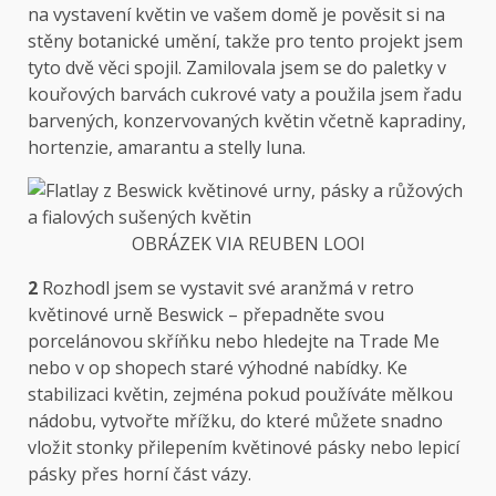
na vystavení květin ve vašem domě je pověsit si na
stěny botanické umění, takže pro tento projekt jsem
tyto dvě věci spojil. Zamilovala jsem se do paletky v
kouřových barvách cukrové vaty a použila jsem řadu
barvených, konzervovaných květin včetně kapradiny,
hortenzie, amarantu a stelly luna.
OBRÁZEK ​​VIA REUBEN LOOI
2
Rozhodl jsem se vystavit své aranžmá v retro
květinové urně Beswick – přepadněte svou
porcelánovou skříňku nebo hledejte na Trade Me
nebo v op shopech staré výhodné nabídky. Ke
stabilizaci květin, zejména pokud používáte mělkou
nádobu, vytvořte mřížku, do které můžete snadno
vložit stonky přilepením květinové pásky nebo lepicí
pásky přes horní část vázy.