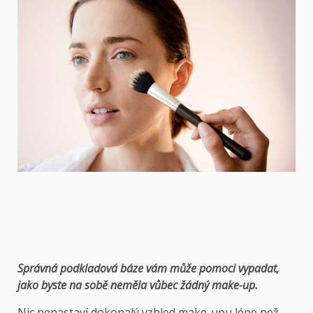
Správná podkladová báze vám může pomoci vypadat,
jako byste na sobě neměla vůbec žádný make-up.
Nic nenastaví dokonalý vzhled make-upu lépe než