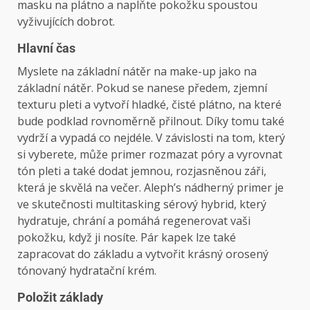
masku na plátno a naplňte pokožku spoustou
vyživujících dobrot.
Hlavní čas
Myslete na základní nátěr na make-up jako na
základní nátěr. Pokud se nanese předem, zjemní
texturu pleti a vytvoří hladké, čisté plátno, na které
bude podklad rovnoměrně přilnout. Díky tomu také
vydrží a vypadá co nejdéle. V závislosti na tom, který
si vyberete, může primer rozmazat póry a vyrovnat
tón pleti a také dodat jemnou, rozjasněnou záři,
která je skvělá na večer. Aleph’s nádherný primer je
ve skutečnosti multitasking sérový hybrid, který
hydratuje, chrání a pomáhá regenerovat vaši
pokožku, když ji nosíte. Pár kapek lze také
zapracovat do základu a vytvořit krásný orosený
tónovaný hydratační krém.
Položit základy