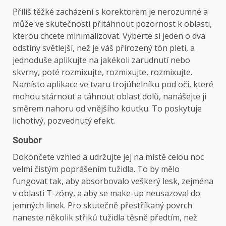
Příliš těžké zacházení s korektorem je nerozumné a
může ve skutečnosti přitáhnout pozornost k oblasti,
kterou chcete minimalizovat. Vyberte si jeden o dva
odstíny světlejší, než je váš přirozený tón pleti, a
jednoduše aplikujte na jakékoli zarudnutí nebo
skvrny, poté rozmixujte, rozmixujte, rozmixujte.
Namísto aplikace ve tvaru trojúhelníku pod oči, které
mohou stárnout a táhnout oblast dolů, nanášejte ji
směrem nahoru od vnějšího koutku. To poskytuje
lichotivý, pozvednutý efekt.
Soubor
Dokončete vzhled a udržujte jej na místě celou noc
velmi čistým poprášením tužidla. To by mělo
fungovat tak, aby absorbovalo veškerý lesk, zejména
v oblasti T-zóny, a aby se make-up neusazoval do
jemných linek. Pro skutečně přestříkaný povrch
naneste několik střiků tužidla těsně předtím, než