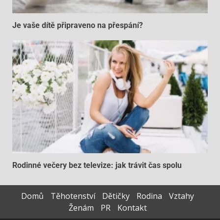
Je vaše dítě připraveno na přespání?
Rodinné večery bez televize: jak trávit čas spolu
Domů
Těhotenství
Dětičky
Rodina
Vztahy
Ženám
PR
Kontakt