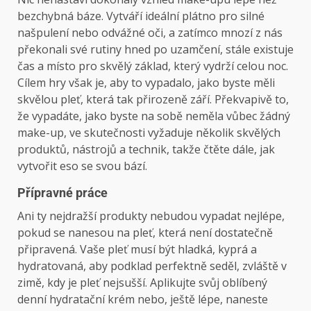
bezchybná báze. Vytváří ideální plátno pro silné
našpulení nebo odvážné oči, a zatímco mnozí z nás
překonali své rutiny hned po uzamčení, stále existuje
čas a místo pro skvělý základ, který vydrží celou noc.
Cílem hry však je, aby to vypadalo, jako byste měli
skvělou pleť, která tak přirozeně září. Překvapivě to,
že vypadáte, jako byste na sobě neměla vůbec žádný
make-up, ve skutečnosti vyžaduje několik skvělých
produktů, nástrojů a technik, takže čtěte dále, jak
vytvořit eso se svou bází.
Přípravné práce
Ani ty nejdražší produkty nebudou vypadat nejlépe,
pokud se nanesou na pleť, která není dostatečně
připravená. Vaše pleť musí být hladká, kyprá a
hydratovaná, aby podklad perfektně seděl, zvláště v
zimě, kdy je pleť nejsušší. Aplikujte svůj oblíbený
denní hydratační krém nebo, ještě lépe, naneste