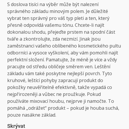
S doslova tisíci na výběr může být nalezení
správného základu minovým polem. Je důležité
vybrat ten správný pro váš typ pleti a ten, který
přesně odpovídá vašemu tónu. Chcete-li najít
dokonalou shodu, přejeďte prstem na spodní část
tváře a zkontrolujte, zda nezmizí. Jinak jsou
zaměstnanci vašeho oblíbeného kosmetického pultu
odborníci a vysoce vyškolení, aby vám pomohli najít
perfektní složení. Pamatujte, že méně je více a vždy
pracujte od středu obličeje směrem ven. Leštění
základu vám také poskytne nejlepší povrch. Tyto
kruhové, leštící pohyby zapracují produkt do
pokožky neuvěřitelně efektivně, takže vypadá co
nejpřirozeněji a vůbec ne proužkuje. Pokud
používáte mixovací houbu, nejprve ji namočte. To
pomáhá „odrážet“ produkt – pokud je houba suchá,
pouze nasákne základ.
Skrývat