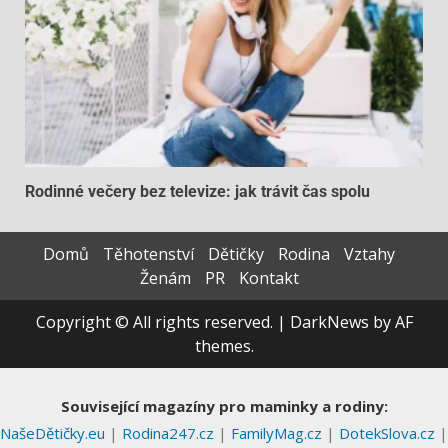
Rodinné večery bez televize: jak trávit čas spolu
Domů
Těhotenství
Dětičky
Rodina
Vztahy
Ženám
PR
Kontakt
Copyright © All rights reserved.
|
DarkNews
by AF
themes.
Související magazíny pro maminky a rodiny:
NašeDětičky.eu
|
Rodina247.cz
|
FamilyMag.cz
|
DotekSlova.cz
|