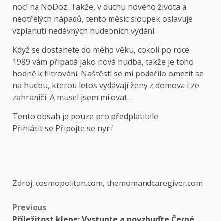
nocí na NoDoz. Takže, v duchu nového života a
neotřelých nápadů, tento měsíc sloupek oslavuje
vzplanutí nedávných hudebních vydání.
Když se dostanete do mého věku, cokoli po roce
1989 vám připadá jako nová hudba, takže je toho
hodně k filtrování. Naštěstí se mi podařilo omezit se
na hudbu, kterou letos vydávají ženy z domova i ze
zahraničí. A musel jsem milovat…
Tento obsah je pouze pro předplatitele.
Přihlásit se Připojte se nyní
Zdroj: cosmopolitan.com, themomandcaregiver.com
Previous
Příležitost klepe: Vystupte a povzbuďte Černé