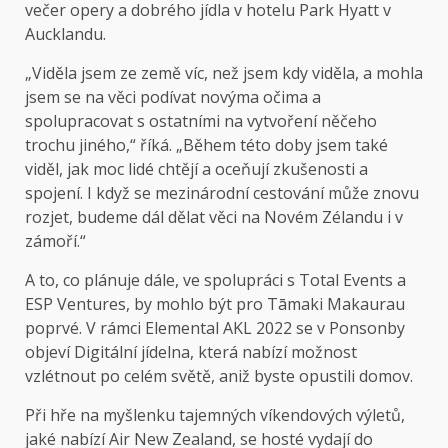
večer opery a dobrého jídla v hotelu Park Hyatt v
Aucklandu.
„Viděla jsem ze země víc, než jsem kdy viděla, a mohla
jsem se na věci podívat novýma očima a
spolupracovat s ostatními na vytvoření něčeho
trochu jiného,“ říká. „Během této doby jsem také
viděl, jak moc lidé chtějí a oceňují zkušenosti a
spojení. I když se mezinárodní cestování může znovu
rozjet, budeme dál dělat věci na Novém Zélandu i v
zámoří.“
A to, co plánuje dále, ve spolupráci s Total Events a
ESP Ventures, by mohlo být pro Tāmaki Makaurau
poprvé. V rámci Elemental AKL 2022 se v Ponsonby
objeví Digitální jídelna, která nabízí možnost
vzlétnout po celém světě, aniž byste opustili domov.
Při hře na myšlenku tajemných víkendových výletů,
jaké nabízí Air New Zealand, se hosté vydají do