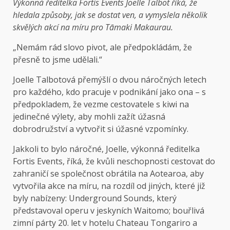
Výkonná ředitelka Fortis Events Joelle Talbot říká, že
hledala způsoby, jak se dostat ven, a vymyslela několik
skvělých akcí na míru pro Tāmaki Makaurau.
„Nemám rád slovo pivot, ale předpokládám, že
přesně to jsme udělali.“
Joelle Talbotová přemýšlí o dvou náročných letech
pro každého, kdo pracuje v podnikání jako ona – s
předpokladem, že vezme cestovatele s kiwi na
jedinečné výlety, aby mohli zažít úžasná
dobrodružství a vytvořit si úžasné vzpomínky.
Jakkoli to bylo náročné, Joelle, výkonná ředitelka
Fortis Events, říká, že kvůli neschopnosti cestovat do
zahraničí se společnost obrátila na Aotearoa, aby
vytvořila akce na míru, na rozdíl od jiných, které již
byly nabízeny: Underground Sounds, který
představoval operu v jeskyních Waitomo; bouřlivá
zimní párty 20. let v hotelu Chateau Tongariro a