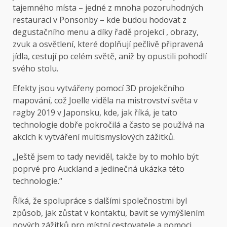
tajemného místa – jedné z mnoha pozoruhodných
restaurací v Ponsonby – kde budou hodovat z
degustačního menu a díky řadě projekcí , obrazy,
zvuk a osvětlení, které doplňují pečlivě připravená
jídla, cestují po celém světě, aniž by opustili pohodlí
svého stolu.
Efekty jsou vytvářeny pomocí 3D projekčního
mapování, což Joelle viděla na mistrovství světa v
ragby 2019 v Japonsku, kde, jak říká, je tato
technologie dobře pokročilá a často se používá na
akcích k vytváření multismyslových zážitků.
„Ještě jsem to tady neviděl, takže by to mohlo být
poprvé pro Auckland a jedinečná ukázka této
technologie.“
Říká, že spolupráce s dalšími společnostmi byl
způsob, jak zůstat v kontaktu, bavit se vymýšlením
nových zážitků pro místní cestovatele a pomoci