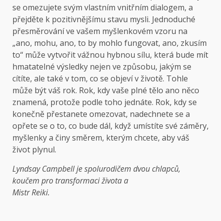
se omezujete svým vlastním vnitřním dialogem, a
přejděte k pozitivnějšímu stavu mysli. Jednoduché
přesměrování ve vašem myšlenkovém vzoru na
„ano, mohu, ano, to by mohlo fungovat, ano, zkusím
to“ může vytvořit vážnou hybnou sílu, která bude mít
hmatatelné výsledky nejen ve způsobu, jakým se
cítíte, ale také v tom, co se objeví v životě. Tohle
může být váš rok. Rok, kdy vaše plné tělo ano něco
znamená, protože podle toho jednáte. Rok, kdy se
konečně přestanete omezovat, nadechnete se a
opřete se o to, co bude dál, když umístíte své záměry,
myšlenky a činy směrem, kterým chcete, aby váš
život plynul.
Lyndsay Campbell je spolurodičem dvou chlapců,
koučem pro transformaci života a
Mistr Reiki.