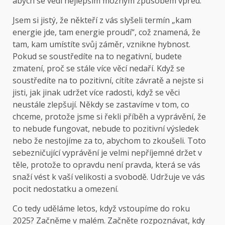
abych se vedl nejlepším možným způsobem vpřed.
Jsem si jistý, že někteří z vás slyšeli termín „kam
energie jde, tam energie proudí“, což znamená, že
tam, kam umístíte svůj záměr, vznikne hybnost.
Pokud se soustředíte na to negativní, budete
zmatení, proč se stále více věcí nedaří. Když se
soustředíte na to pozitivní, cítíte závratě a nejste si
jisti, jak jinak udržet více radosti, když se věci
neustále zlepšují. Někdy se zastavíme v tom, co
chceme, protože jsme si řekli příběh a vyprávění, že
to nebude fungovat, nebude to pozitivní výsledek
nebo že nestojíme za to, abychom to zkoušeli. Toto
sebezničující vyprávění je velmi nepříjemné držet v
těle, protože to opravdu není pravda, která se vás
snaží vést k vaší velikosti a svobodě. Udržuje ve vás
pocit nedostatku a omezení.
Co tedy uděláme letos, když vstoupíme do roku
2025? Začněme v malém. Začněte rozpoznávat, kdy