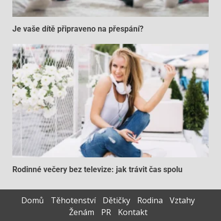
Je vaše dítě připraveno na přespání?
Rodinné večery bez televize: jak trávit čas spolu
Domů
Těhotenství
Dětičky
Rodina
Vztahy
Ženám
PR
Kontakt