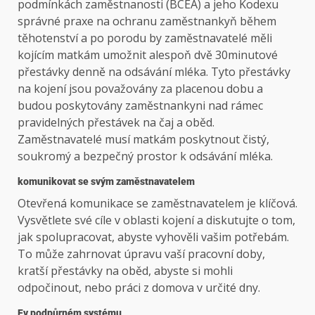
podmínkách zaměstnanosti (BCEA) a jeho Kodexu
správné praxe na ochranu zaměstnankyň během
těhotenství a po porodu by zaměstnavatelé měli
kojícím matkám umožnit alespoň dvě 30minutové
přestávky denně na odsávání mléka. Tyto přestávky
na kojení jsou považovány za placenou dobu a
budou poskytovány zaměstnankyni nad rámec
pravidelných přestávek na čaj a oběd.
Zaměstnavatelé musí matkám poskytnout čistý,
soukromý a bezpečný prostor k odsávání mléka.
komunikovat se svým zaměstnavatelem
Otevřená komunikace se zaměstnavatelem je klíčová.
Vysvětlete své cíle v oblasti kojení a diskutujte o tom,
jak spolupracovat, abyste vyhověli vašim potřebám.
To může zahrnovat úpravu vaší pracovní doby,
kratší přestávky na oběd, abyste si mohli
odpočinout, nebo práci z domova v určité dny.
F
v podpůrném systému