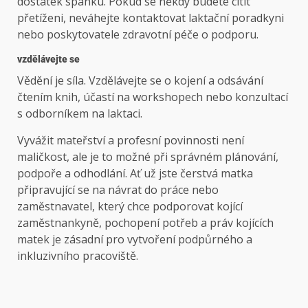
dostatek spánku. Pokud se někdy budete cítit
přetíženi, neváhejte kontaktovat laktační poradkyni
nebo poskytovatele zdravotní péče o podporu.
vzdělávejte se
Vědění je síla. Vzdělávejte se o kojení a odsávání
čtením knih, účastí na workshopech nebo konzultací
s odborníkem na laktaci.
Vyvážit mateřství a profesní povinnosti není
maličkost, ale je to možné při správném plánování,
podpoře a odhodlání. Ať už jste čerstvá matka
připravující se na návrat do práce nebo
zaměstnavatel, který chce podporovat kojící
zaměstnankyně, pochopení potřeb a práv kojících
matek je zásadní pro vytvoření podpůrného a
inkluzivního pracoviště.