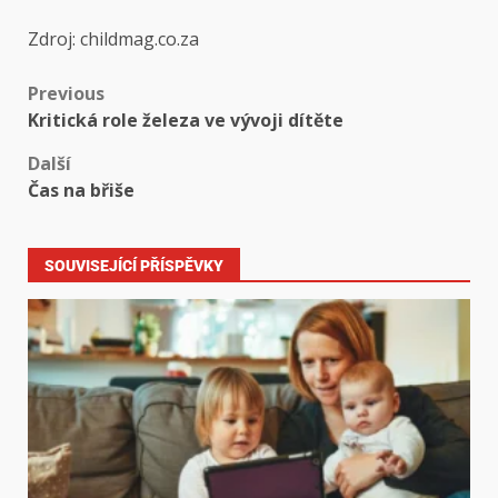
Zdroj: childmag.co.za
Previous
Kritická role železa ve vývoji dítěte
Další
Čas na břiše
SOUVISEJÍCÍ PŘÍSPĚVKY