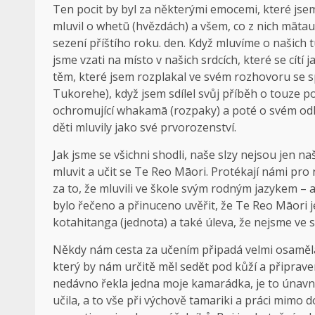
Ten pocit by byl za některými emocemi, které jsem 
mluvil o whetū (hvězdách) a všem, co z nich māt
sezení příštího roku. den. Když mluvíme o našich
jsme vzati na místo v našich srdcích, které se cítí
těm, které jsem rozplakal ve svém rozhovoru se 
Tukorehe), když jsem sdílel svůj příběh o touze p
ochromující whakamā (rozpaky) a poté o svém od
děti mluvily jako své prvorozenství.
Jak jsme se všichni shodli, naše slzy nejsou jen na
mluvit a učit se Te Reo Māori. Protékají námi pro n
za to, že mluvili ve škole svým rodným jazykem – 
bylo řečeno a přinuceno uvěřit, že Te Reo Māori je 
kotahitanga (jednota) a také úleva, že nejsme ve
Někdy nám cesta za učením připadá velmi osamělá,
který by nám určitě měl sedět pod kůží a připraven 
nedávno řekla jedna moje kamarádka, je to únavné, 
učila, a to vše při výchově tamariki a práci mimo 