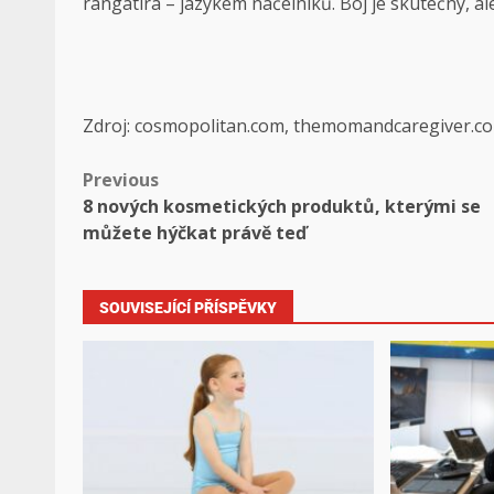
rangatira – jazykem náčelníků. Boj je skutečný, ale
Zdroj: cosmopolitan.com, themomandcaregiver.c
Previous
8 nových kosmetických produktů, kterými se
můžete hýčkat právě teď
SOUVISEJÍCÍ PŘÍSPĚVKY