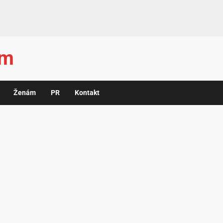
ám
Ženám
PR
Kontakt