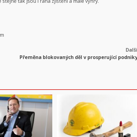
 stejně tak jsou i raná zjištění a malé výhry.
om
Dalš
Přeměna blokovaných děl v prosperující podnik