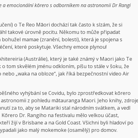
 a emocionální kōrero s odborníkem na astronomii Dr Rangi
ní) o Te Reo Māori dochází tak často k slzám, že si
sáhl takové úrovně pocitu. Někomu to může připadat
 a bohužel mamae (zranění, bolesti), která je spojena s
léčení, které poskytuje. Všechny emoce plynou!
hitereiria (Austrálie), který je také známý v Maori jako Te
 o tom skvělém jménu odkloním, píšu to stále v šoku, že
o nebo „waka na obloze“, jak říká bezpečnostní video Air
spěšného vyhýbání se Covidu, bylo zprostředkovat kōrero
astronomii z pohledu mātauranga Maori. Jeho knihy, zdroj
nutí za to, aby se Matariki stal národním svátkem, a vedl
 Kōrero Dr. Rangiho na festivalu mělo velkou účast,
teří žijí v Brisbane a na Gold Coast. Všichni byli hladoví po
 vypadali jako malý mokemoke (osamělý) pro domov.