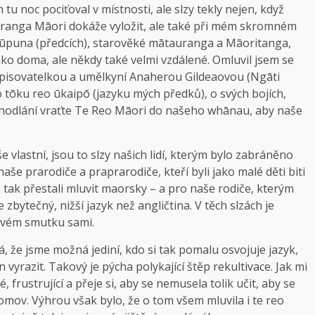
tu noc pociťoval v místnosti, ale slzy tekly nejen, když
auranga Māori dokáže vyložit, ale také při mém skromném
 tūpuna (předcích), starověké mātauranga a Māoritanga,
 jako doma, ale někdy také velmi vzdálené. Omluvil jsem se
spisovatelkou a umělkyní Anaherou Gildeaovou (Ngāti
o tōku reo ūkaipō (jazyku mých předků), o svých bojích,
hodlání vraťte Te Reo Māori do našeho whānau, aby naše
še vlastní, jsou to slzy našich lidí, kterým bylo zabráněno
aše prarodiče a praprarodiče, kteří byli jako malé děti biti
a tak přestali mluvit maorsky – a pro naše rodiče, kterým
zbytečný, nižší jazyk než angličtina. V těch slzách je
 svém smutku sami.
 že jsme možná jediní, kdo si tak pomalu osvojuje jazyk,
vyrazit. Takový je pýcha polykající štěp rekultivace. Jak mi
frustrující a přeje si, aby se nemusela tolik učit, aby se
domov. Výhrou však bylo, že o tom všem mluvila i te reo