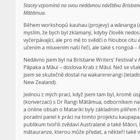
Stacey vzpomíná na svou nedávnou návštěvu Brisbane
Mātāmua.
Během workshopů kauhau (projevy) a wānanga (uče
myslím, že bych byl zklamaný, kdyby člověk nedo
vyčerpávající, ale pro mě to svědčí o hloubce citu
učením a mluvením naší řečí, ale také s rongoā – 
Nedávno jsem byl na Brisbane Writers‘ Festival v A
Pāpaka a Māui – doslova Krab z Māui. Než se však
jsem se skutečně dostal na wakarererangi (letadl
New Zealand).
Jednou z mých prací, když jsem tam byl, kromě ú
(konverzaci) s Dr Rangi Mātāmua, odborníkem na 
a online obsah o Matariki byly základním pilířem h
poradní panel k práci na tomto projektu kaupapa.
publikum tvořili zvědaví Australané a také Māori, k
mātauranze, kterou může předat, a někteří také