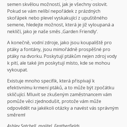
semen skvělou možností, jak je všechny oslovit.
Pokud se vám nelíbí nepořádek z prázdných
skořápek nebo plevel vyskakující z upuštěného
semene, hledejte možnost, která je již vyloupaná a
neklíčí, jako je naše směs ‚Garden Friendly‘.
A konečně, vodní zdroje, jako jsou koupaliště pro
ptáky a fontány, jsou mimořádně prospěšné pro
ptáky na dvorku. Poskytují ptákům nejen zdroj vody
k pití, ale také jim poskytují místo, kde se mohou
vykoupat.
Existuje mnoho specifik, která přispívají k
efektivnímu krmení ptáků, a to může být zpočátku
skličující. Mluvit se zkušeným zaměstnancem vám
pomůže věci zjednodušit, protože vám může
odpovědět na jakékoli otázky a navést vás správným
směrem!
Ashley Satchell, majitel, Featherfields