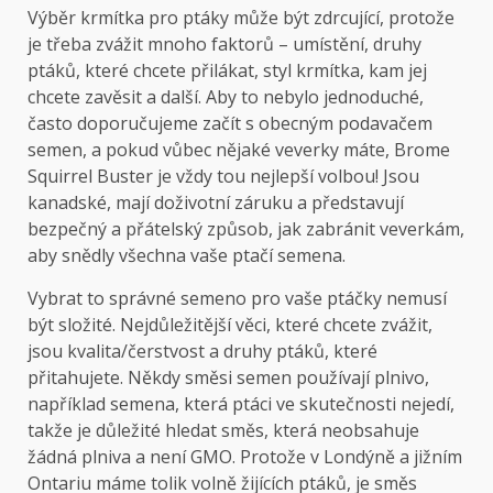
Výběr krmítka pro ptáky může být zdrcující, protože
je třeba zvážit mnoho faktorů – umístění, druhy
ptáků, které chcete přilákat, styl krmítka, kam jej
chcete zavěsit a další. Aby to nebylo jednoduché,
často doporučujeme začít s obecným podavačem
semen, a pokud vůbec nějaké veverky máte, Brome
Squirrel Buster je vždy tou nejlepší volbou! Jsou
kanadské, mají doživotní záruku a představují
bezpečný a přátelský způsob, jak zabránit veverkám,
aby snědly všechna vaše ptačí semena.
Vybrat to správné semeno pro vaše ptáčky nemusí
být složité. Nejdůležitější věci, které chcete zvážit,
jsou kvalita/čerstvost a druhy ptáků, které
přitahujete. Někdy směsi semen používají plnivo,
například semena, která ptáci ve skutečnosti nejedí,
takže je důležité hledat směs, která neobsahuje
žádná plniva a není GMO. Protože v Londýně a jižním
Ontariu máme tolik volně žijících ptáků, je směs