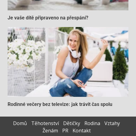
Je vaše dítě připraveno na přespání?
Rodinné večery bez televize: jak trávit čas spolu
Domů
Těhotenství
Dětičky
Rodina
Vztahy
Ženám
PR
Kontakt