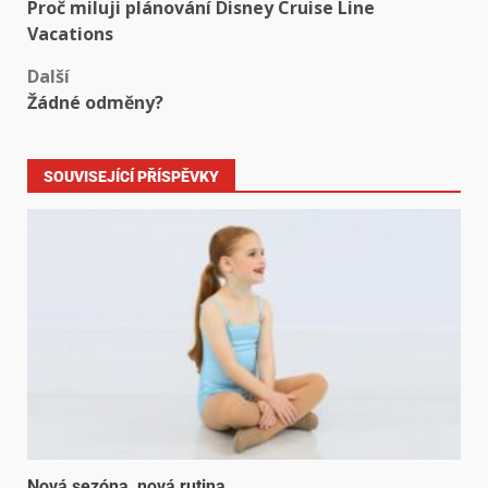
Proč miluji plánování Disney Cruise Line
Vacations
Další
Žádné odměny?
SOUVISEJÍCÍ PŘÍSPĚVKY
Nová sezóna, nová rutina