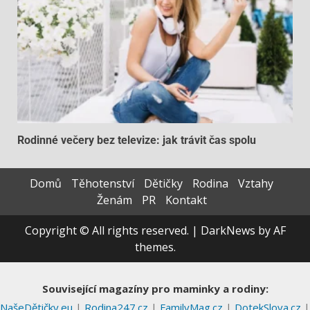
Rodinné večery bez televize: jak trávit čas spolu
Domů
Těhotenství
Dětičky
Rodina
Vztahy
Ženám
PR
Kontakt
Copyright © All rights reserved.
|
DarkNews
by AF
themes.
Související magazíny pro maminky a rodiny:
NašeDětičky.eu
|
Rodina247.cz
|
FamilyMag.cz
|
DotekSlova.cz
|