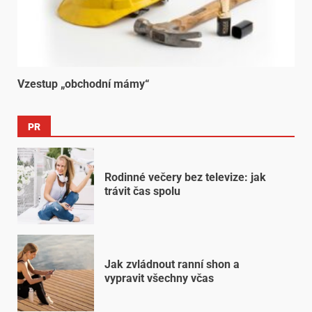
Vzestup „obchodní mámy“
PR
Rodinné večery bez televize: jak
trávit čas spolu
Jak zvládnout ranní shon a
vypravit všechny včas