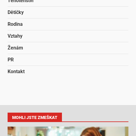
Těhotenství
Dětičky
Rodina
Vztahy
Ženám
PR
Kontakt
MOHLI JSTE ZMEŠKAT