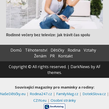
Rodinné večery bez televize: jak trávit čas spolu
Domů
Těhotenství
Dětičky
Rodina
Vztahy
Ženám
PR
Kontakt
Copyright © All rights reserved.
|
DarkNews
by AF
themes.
Související magazíny pro maminky a rodiny:
NašeDětičky.eu
|
Rodina247.cz
|
FamilyMag.cz
|
DotekSlova.cz
|
CZIN.eu
|
Osobní stránky