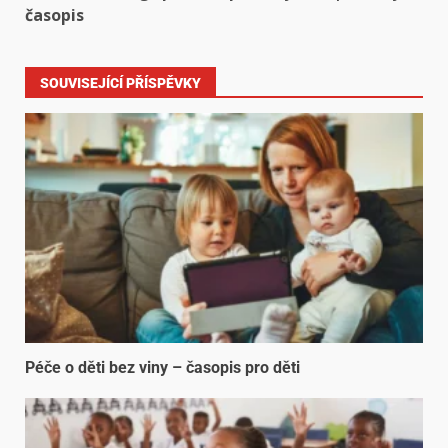
časopis
SOUVISEJÍCÍ PŘÍSPĚVKY
Péče o děti bez viny – časopis pro děti