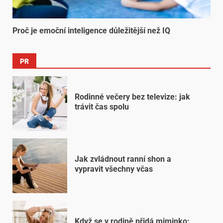
Proč je emoční inteligence důležitější než IQ
PR
Rodinné večery bez televize: jak
trávit čas spolu
Jak zvládnout ranní shon a
vypravit všechny včas
Když se v rodině přidá miminko: