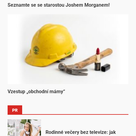
Seznamte se se starostou Joshem Morganem!
Vzestup „obchodní mámy“
PR
Rodinné večery bez televize: jak