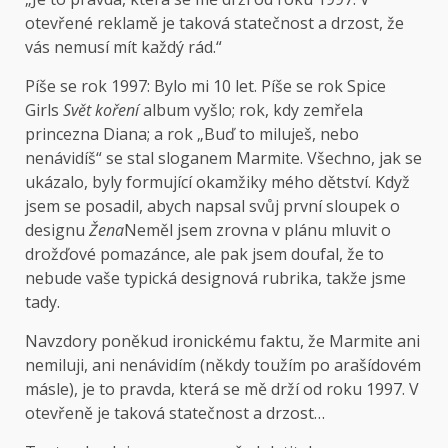
otevřené reklamě je taková statečnost a drzost, že
vás nemusí mít každý rád.“
Píše se rok 1997: Bylo mi 10 let. Píše se rok Spice
Girls
Svět koření
album vyšlo; rok, kdy zemřela
princezna Diana; a rok „Buď to miluješ, nebo
nenávidíš“ se stal sloganem Marmite. Všechno, jak se
ukázalo, byly formující okamžiky mého dětství. Když
jsem se posadil, abych napsal svůj první sloupek o
designu
Žena
Neměl jsem zrovna v plánu mluvit o
drožďové pomazánce, ale pak jsem doufal, že to
nebude vaše typická designová rubrika, takže jsme
tady.
Navzdory poněkud ironickému faktu, že Marmite ani
nemiluji, ani nenávidím (někdy toužím po arašídovém
másle), je to pravda, která se mě drží od roku 1997. V
otevřeně je taková statečnost a drzost…