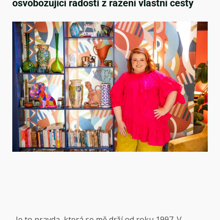
osvobozující radosti z ražení vlastní cesty
„Je to pravda, která se mě drží od roku 1997. V