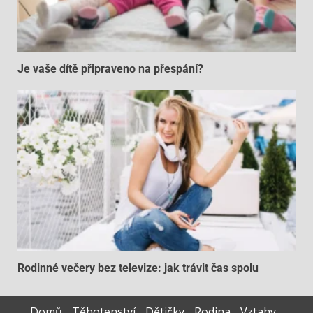
Je vaše dítě připraveno na přespání?
Rodinné večery bez televize: jak trávit čas spolu
Domů
Těhotenství
Dětičky
Rodina
Vztahy