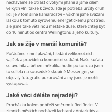
necháváme se otřást divokými jihami a jsme cílem
velkých vln, takže k životu zde je potřeba určitý druh
lidí. Je v tom silné kamarádství – všichni jsme svázáni
láskou k tomuto syrovému energetickému prostředí,
ale jsme také většinou městské duše, které chtějí být
do 10 minut od centra Wellingtonu a jeho kultury.
Jak se žije v menší komunitě?
Pořádáme zimní plavání, hledání velikonočních
vajíček a pravidelná komunitní setkání. Naše kuřata
se uvolnila a během několika hodin po tom, co jsem
to sdílela na sousedské skupině Messenger, se
objevily fotografie pozorování a my jsme je mohli
vystopovat.
Jaké věci děláte nejraději?
Procházka kolem pobřeží směrem k Red Rocks. V
zimních měsících pocházejí lachtani z Antarktidy a