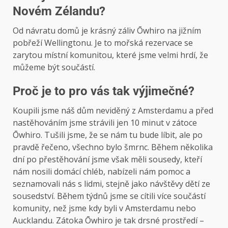
Novém Zélandu?
Od návratu domů je krásný záliv Ōwhiro na jižním
pobřeží Wellingtonu. Je to mořská rezervace se
zarytou místní komunitou, které jsme velmi hrdí, že
můžeme být součástí.
Proč je to pro vás tak výjimečné?
Koupili jsme náš dům neviděný z Amsterdamu a před
nastěhováním jsme strávili jen 10 minut v zátoce
Ōwhiro. Tušili jsme, že se nám tu bude líbit, ale po
pravdě řečeno, všechno bylo šmrnc. Během několika
dní po přestěhování jsme však měli sousedy, kteří
nám nosili domácí chléb, nabízeli nám pomoc a
seznamovali nás s lidmi, stejně jako návštěvy dětí ze
sousedství. Během týdnů jsme se cítili více součástí
komunity, než jsme kdy byli v Amsterdamu nebo
Aucklandu. Zátoka Ōwhiro je tak drsné prostředí –