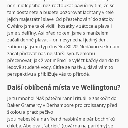
není nic lepšího, než rozfoukat pavučiny tím, že se
tam dostanete a budete pozorovat lachtany v celé
jejich majestátní slávě. Od přestěhování do zátoky
Ōwhiro jsme také viděli kosatky v zátoce a plavali
jsme s delfíny. Asi před rokem jsme s manželem
začali denně plavat – on nevynechal jediný den,
zatímco já jsem typ člověka 80:20! Nedávno se k nám
začal přidávat náš nejstarší syn. Nemohu
přeceňovat, jak život měnící je vylézt každý den do té
ledově studené vody. Cítíte se naživu, dává vám to
perspektivu a přibližuje vás to přírodě.
Další oblíbená místa ve Wellingtonu?
Je tu mnoho! Náš páteční ranní rituál je zaskočit do
Baker Gramercy v Berhampore pro croissanty před
školou a prací; pečivo
jsou nebeské a na víkend nasbíráme pár bochníků
chleba. Abelova „fabriek“ (továrna na parfémy) se