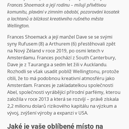
Frances Shoemack a její rodinu – milují přívětivou
komunitu, plavání v zimním období, pozorování kosatek
a lachtanů a blízkost kreativního rušného města
Wellington.
Frances Shoemack a její manžel Dave se se svými
syny Rufusem (8) a Arthurem (6) přestěhovali zpět
na Nový Zéland v roce 2019, po osmi letech v
Amsterdamu. Frances pochází z South Canterbury,
Dave je z Tauranga a sedm let žili v Aucklandu.
Rozhodli se však usadit poblíž Wellingtonu, protože
cítili, že to má podobnou kreativní atmosféru jako
Amsterdam. Frances je zakladatelkou společnosti
Abel, společnosti vyrábějící přírodní parfémy, kterou
založila v roce 2013 a která se rozvíjí – právě získala
2,2 milionu dolarů rizikového kapitálu na výzkum a
vývoj, zvýšení výroby a expanzi v USA.
Jaké je vaše oblíbené místo na