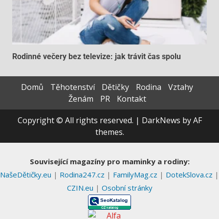
Rodinné večery bez televize: jak trávit čas spolu
Domů
Těhotenství
Dětičky
Rodina
Vztahy
Ženám
PR
Kontakt
Copyright © All rights reserved.
|
DarkNews
by AF
themes.
Související magazíny pro maminky a rodiny:
NašeDětičky.eu
|
Rodina247.cz
|
FamilyMag.cz
|
DotekSlova.cz
|
CZIN.eu
|
Osobní stránky