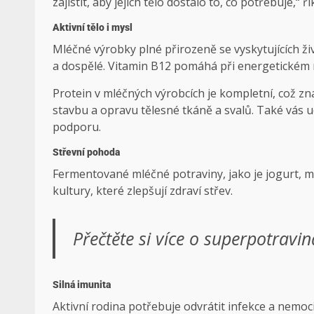
zajistit, aby jejich tělo dostalo to, co potřebuje,“ 
Aktivní tělo i mysl
Mléčné výrobky plné přirozeně se vyskytujících živi
a dospělé. Vitamin B12 pomáhá při energetickém 
Protein v mléčných výrobcích je kompletní, což z
stavbu a opravu tělesné tkáně a svalů. Také vás 
podporu.
Střevní pohoda
Fermentované mléčné potraviny, jako je jogurt, maa
kultury, které zlepšují zdraví střev.
Přečtěte si více o superpotrav
Silná imunita
Aktivní rodina potřebuje odvrátit infekce a nemoci