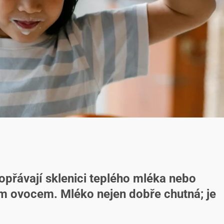
opřávají sklenici teplého mléka nebo
ým ovocem. Mléko nejen dobře chutná; je