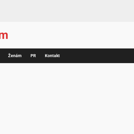
ám
Ženám
PR
Kontakt