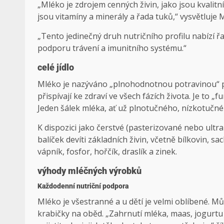
„Mléko je zdrojem cenných živin, jako jsou kvalitní
jsou vitamíny a minerály a řada tuků,“ vysvětluje
„Tento jedinečný druh nutričního profilu nabízí ř
podporu trávení a imunitního systému.“
celé jídlo
Mléko je nazýváno „plnohodnotnou potravinou“ pro
přispívají ke zdraví ve všech fázích života. Je to
Jeden šálek mléka, ať už plnotučného, ​​nízkotučn
K dispozici jako čerstvé (pasterizované nebo ultr
balíček devíti základních živin, včetně bílkovin, sa
vápník, fosfor, hořčík, draslík a zinek.
výhody mléčných výrobků
Každodenní nutriční podpora
Mléko je všestranné a u dětí je velmi oblíbené. Můž
krabičky na oběd. „Zahrnutí mléka, maas, jogurtu