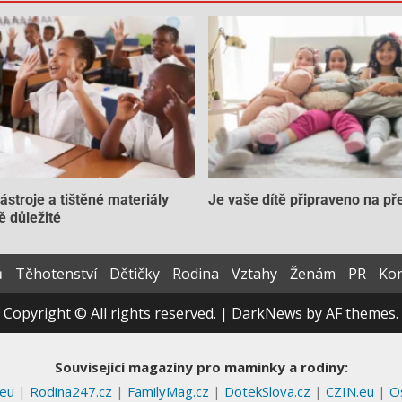
nástroje a tištěné materiály
Je vaše dítě připraveno na př
ě důležité
ů
Těhotenství
Dětičky
Rodina
Vztahy
Ženám
PR
Kon
Copyright © All rights reserved.
|
DarkNews
by AF themes.
Související magazíny pro maminky a rodiny:
.eu
|
Rodina247.cz
|
FamilyMag.cz
|
DotekSlova.cz
|
CZIN.eu
|
O