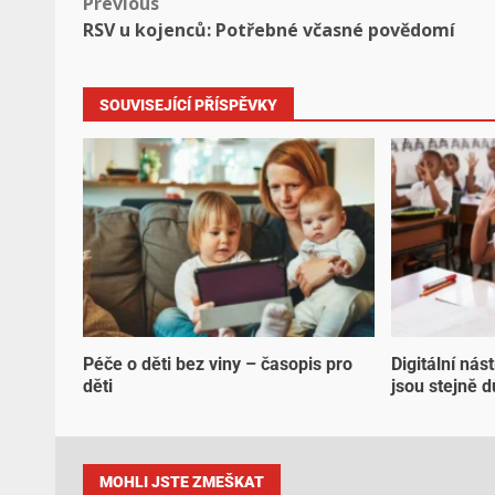
Previous
RSV u kojenců: Potřebné včasné povědomí
SOUVISEJÍCÍ PŘÍSPĚVKY
Péče o děti bez viny – časopis pro
Digitální nás
děti
jsou stejně d
MOHLI JSTE ZMEŠKAT