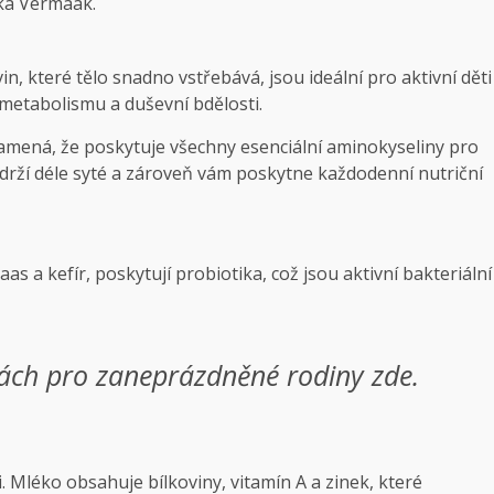
říká Vermaak.
n, které tělo snadno vstřebává, jsou ideální pro aktivní děti
metabolismu a duševní bdělosti.
namená, že poskytuje všechny esenciální aminokyseliny pro
udrží déle syté a zároveň vám poskytne každodenní nutriční
s a kefír, poskytují probiotika, což jsou aktivní bakteriální
inách pro zaneprázdněné rodiny zde.
. Mléko obsahuje bílkoviny, vitamín A a zinek, které