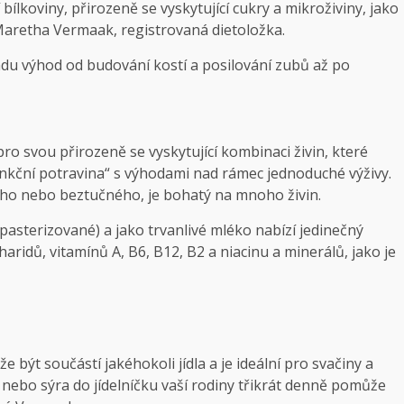
 bílkoviny, přirozeně se vyskytující cukry a mikroživiny, jako
 Maretha Vermaak, registrovaná dietoložka.
adu výhod od budování kostí a posilování zubů až po
 svou přirozeně se vyskytující kombinaci živin, které
 „funkční potravina“ s výhodami nad rámec jednoduché výživy.
ého nebo beztučného, ​​je bohatý na mnoho živin.
apasterizované) a jako trvanlivé mléko nabízí jedinečný
charidů, vitamínů A, B6, B12, B2 a niacinu a minerálů, jako je
e být součástí jakéhokoli jídla a je ideální pro svačiny a
 nebo sýra do jídelníčku vaší rodiny třikrát denně pomůže