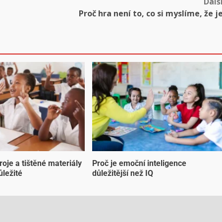
Dalš
Proč hra není to, co si myslíme, že j
troje a tištěné materiály
Proč je emoční inteligence
ůležité
důležitější než IQ