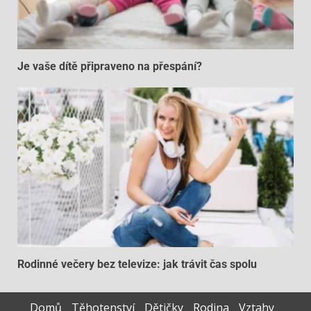
Je vaše dítě připraveno na přespání?
Rodinné večery bez televize: jak trávit čas spolu
Domů
Těhotenství
Dětičky
Rodina
Vztahy