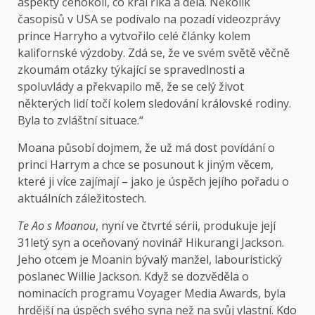
aspekty čehokoli, co král říká a dělá. Několik
časopisů v USA se podívalo na pozadí videozprávy
prince Harryho a vytvořilo celé články kolem
kalifornské výzdoby. Zdá se, že ve svém světě věčně
zkoumám otázky týkající se spravedlnosti a
spoluvlády a překvapilo mě, že se celý život
některých lidí točí kolem sledování královské rodiny.
Byla to zvláštní situace.“
Moana působí dojmem, že už má dost povídání o
princi Harrym a chce se posunout k jiným věcem,
které ji více zajímají – jako je úspěch jejího pořadu o
aktuálních záležitostech.
Te Ao s Moanou
, nyní ve čtvrté sérii, produkuje její
31letý syn a oceňovaný novinář Hikurangi Jackson.
Jeho otcem je Moanin bývalý manžel, labouristický
poslanec Willie Jackson. Když se dozvěděla o
nominacích programu Voyager Media Awards, byla
hrdější na úspěch svého syna než na svůj vlastní. Kdo