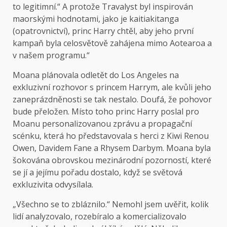
to legitimní.“ A protože Travalyst byl inspirován
maorskými hodnotami, jako je kaitiakitanga
(opatrovnictví), princ Harry chtěl, aby jeho první
kampaň byla celosvětově zahájena mimo Aotearoa a
v našem programu.“
Moana plánovala odletět do Los Angeles na
exkluzivní rozhovor s princem Harrym, ale kvůli jeho
zaneprázdněnosti se tak nestalo. Doufá, že pohovor
bude přeložen. Místo toho princ Harry poslal pro
Moanu personalizovanou zprávu a propagační
scénku, která ho představovala s herci z Kiwi Renou
Owen, Davidem Fane a Rhysem Darbym. Moana byla
šokována obrovskou mezinárodní pozorností, které
se jí a jejímu pořadu dostalo, když se světová
exkluzivita odvysílala.
„Všechno se to zbláznilo.“ Nemohl jsem uvěřit, kolik
lidí analyzovalo, rozebíralo a komercializovalo