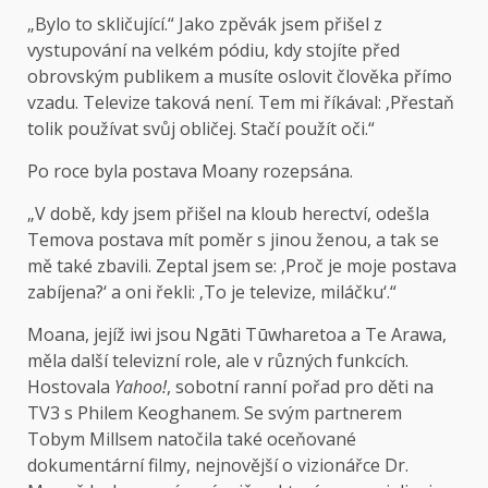
„Bylo to skličující.“ Jako zpěvák jsem přišel z
vystupování na velkém pódiu, kdy stojíte před
obrovským publikem a musíte oslovit člověka přímo
vzadu. Televize taková není. Tem mi říkával: ‚Přestaň
tolik používat svůj obličej. Stačí použít oči.“
Po roce byla postava Moany rozepsána.
„V době, kdy jsem přišel na kloub herectví, odešla
Temova postava mít poměr s jinou ženou, a tak se
mě také zbavili. Zeptal jsem se: ‚Proč je moje postava
zabíjena?‘ a oni řekli: ‚To je televize, miláčku‘.“
Moana, jejíž iwi jsou Ngāti Tūwharetoa a Te Arawa,
měla další televizní role, ale v různých funkcích.
Hostovala
Yahoo!
, sobotní ranní pořad pro děti na
TV3 s Philem Keoghanem. Se svým partnerem
Tobym Millsem natočila také oceňované
dokumentární filmy, nejnovější o vizionářce Dr.