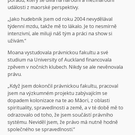
události z maorské perspektivy.
„Jako hudebník jsem od roku 2004 nevydělával
týdenní mzdu, takže mě to lákalo. Je to nesmírně
intenzivní, ale miluji náš tým a práci na show si
užívám.“
Moana vystudovala právnickou fakultu a své
studium na University of Auckland financovala
zpěvem v nočních klubech. Nikdy se ale nevěnovala
právu.
„Když jsem dokončil právnickou fakultu, pracoval
jsem na výzkumném projektu zabývajícím se
dopadem kolonizace na te ao Māori, z oblasti
spirituality, spravedlnosti a země, a v té době mě to
odrazovalo od toho, že jsem součástí právního
systému. Neviděl jsem, že právo má nutně hodně
společného se spravedlností.“