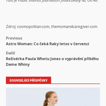
Toto je Public Interest Journalism financovaný NZ On Air.
Zdroj: cosmopolitan.com, themomandcaregiver.com
Previous
Astro Woman: Co čeká Raky letos v červenci
Další
Režisérka Paula Whetu Jones o vyprávění příběhu
Dame Whiny
SOUVISEJÍCÍ PŘÍSPĚVKY