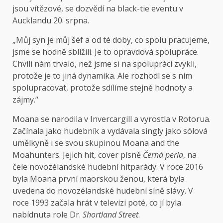
jsou vítězové, se dozvědí na black-tie eventu v
Aucklandu 20. srpna.
„Můj syn je můj šéf a od té doby, co spolu pracujeme,
jsme se hodně sblížili. Je to opravdová spolupráce.
Chvíli nám trvalo, než jsme si na spolupráci zvykli,
protože je to jiná dynamika. Ale rozhodl se s ním
spolupracovat, protože sdílíme stejné hodnoty a
zájmy.“
Moana se narodila v Invercargill a vyrostla v Rotorua.
Začínala jako hudebník a vydávala singly jako sólová
umělkyně i se svou skupinou Moana and the
Moahunters. Jejich hit, cover písně
Černá perla
, na
čele novozélandské hudební hitparády. V roce 2016
byla Moana první maorskou ženou, která byla
uvedena do novozélandské hudební síně slávy. V
roce 1993 začala hrát v televizi poté, co jí byla
nabídnuta role Dr.
Shortland Street
.