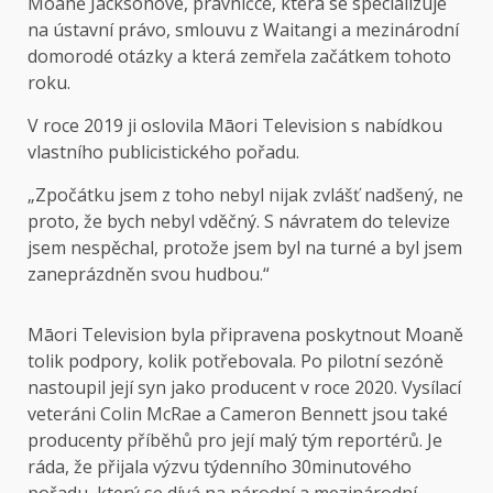
Moaně Jacksonové, právničce, která se specializuje
na ústavní právo, smlouvu z Waitangi a mezinárodní
domorodé otázky a která zemřela začátkem tohoto
roku.
V roce 2019 ji oslovila Māori Television s nabídkou
vlastního publicistického pořadu.
„Zpočátku jsem z toho nebyl nijak zvlášť nadšený, ne
proto, že bych nebyl vděčný. S návratem do televize
jsem nespěchal, protože jsem byl na turné a byl jsem
zaneprázdněn svou hudbou.“
Māori Television byla připravena poskytnout Moaně
tolik podpory, kolik potřebovala. Po pilotní sezóně
nastoupil její syn jako producent v roce 2020. Vysílací
veteráni Colin McRae a Cameron Bennett jsou také
producenty příběhů pro její malý tým reportérů. Je
ráda, že přijala výzvu týdenního 30minutového
pořadu, který se dívá na národní a mezinárodní