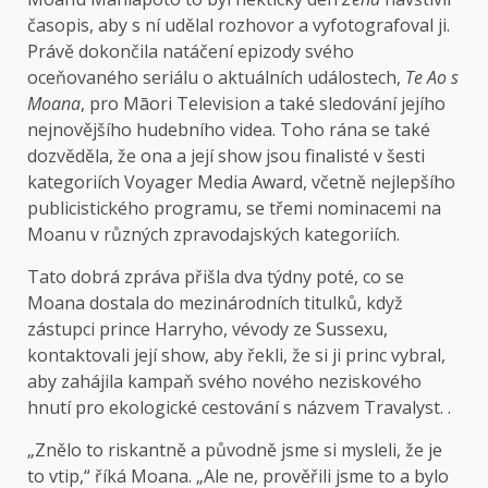
časopis, aby s ní udělal rozhovor a vyfotografoval ji.
Právě dokončila natáčení epizody svého
oceňovaného seriálu o aktuálních událostech,
Te Ao s
Moana
, pro Māori Television a také sledování jejího
nejnovějšího hudebního videa. Toho rána se také
dozvěděla, že ona a její show jsou finalisté v šesti
kategoriích Voyager Media Award, včetně nejlepšího
publicistického programu, se třemi nominacemi na
Moanu v různých zpravodajských kategoriích.
Tato dobrá zpráva přišla dva týdny poté, co se
Moana dostala do mezinárodních titulků, když
zástupci prince Harryho, vévody ze Sussexu,
kontaktovali její show, aby řekli, že si ji princ vybral,
aby zahájila kampaň svého nového neziskového
hnutí pro ekologické cestování s názvem Travalyst. .
„Znělo to riskantně a původně jsme si mysleli, že je
to vtip,“ říká Moana. „Ale ne, prověřili jsme to a bylo