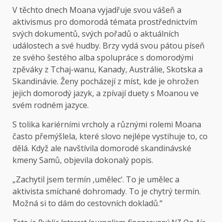
V těchto dnech Moana vyjadřuje svou vášeň a
aktivismus pro domorodá témata prostřednictvím
svých dokumentů, svých pořadů o aktuálních
událostech a své hudby. Brzy vydá svou pátou píseň
ze svého šestého alba spolupráce s domorodými
zpěváky z Tchaj-wanu, Kanady, Austrálie, Skotska a
Skandinávie. Ženy pocházejí z míst, kde je ohrožen
jejich domorodý jazyk, a zpívají duety s Moanou ve
svém rodném jazyce.
S tolika kariérními vrcholy a různými rolemi Moana
často přemýšlela, které slovo nejlépe vystihuje to, co
dělá. Když ale navštívila domorodé skandinávské
kmeny Samů, objevila dokonalý popis.
„Zachytil jsem termín ‚umělec‘. To je umělec a
aktivista smíchané dohromady. To je chytrý termín.
Možná si to dám do cestovních dokladů.“