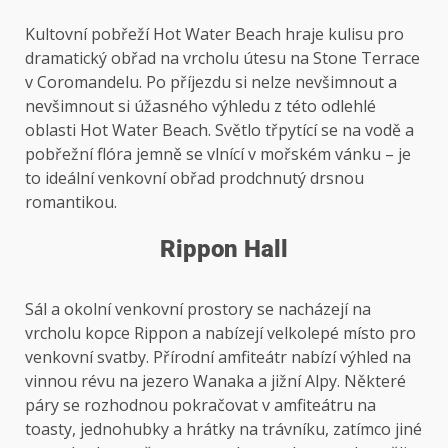
Kultovní pobřeží Hot Water Beach hraje kulisu pro
dramatický obřad na vrcholu útesu na Stone Terrace
v Coromandelu. Po příjezdu si nelze nevšimnout a
nevšimnout si úžasného výhledu z této odlehlé
oblasti Hot Water Beach. Světlo třpytící se na vodě a
pobřežní flóra jemně se vlnící v mořském vánku – je
to ideální venkovní obřad prodchnutý drsnou
romantikou.
Rippon Hall
Sál a okolní venkovní prostory se nacházejí na
vrcholu kopce Rippon a nabízejí velkolepé místo pro
venkovní svatby. Přírodní amfiteátr nabízí výhled na
vinnou révu na jezero Wanaka a jižní Alpy. Některé
páry se rozhodnou pokračovat v amfiteátru na
toasty, jednohubky a hrátky na trávníku, zatímco jiné