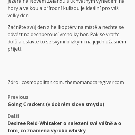
jezera na Novém Zélandu s úchvatným výhledem na
hory a velkou a přírodní kulisou je ideální pro váš
velký den.
Začněte svůj den z helikoptéry na místě a nechte se
odvézt na dechberoucí vrcholky hor. Pak se vraťte
dolů a oslavte to se svými blízkými na jejich úžasném
přijetí.
Zdroj: cosmopolitan.com, themomandcaregiver.com
Previous
Going Crackers (v dobrém slova smyslu)
Další
Desiree Reid-Whitaker o nalezení své vášně a o
tom, co znamená výroba whisky