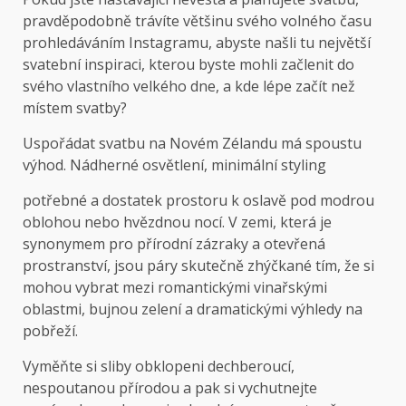
pravděpodobně trávíte většinu svého volného času
prohledáváním Instagramu, abyste našli tu největší
svatební inspiraci, kterou byste mohli začlenit do
svého vlastního velkého dne, a kde lépe začít než
místem svatby?
Uspořádat svatbu na Novém Zélandu má spoustu
výhod. Nádherné osvětlení, minimální styling
potřebné a dostatek prostoru k oslavě pod modrou
oblohou nebo hvězdnou nocí. V zemi, která je
synonymem pro přírodní zázraky a otevřená
prostranství, jsou páry skutečně zhýčkané tím, že si
mohou vybrat mezi romantickými vinařskými
oblastmi, bujnou zelení a dramatickými výhledy na
pobřeží.
Vyměňte si sliby obklopeni dechberoucí,
nespoutanou přírodou a pak si vychutnejte