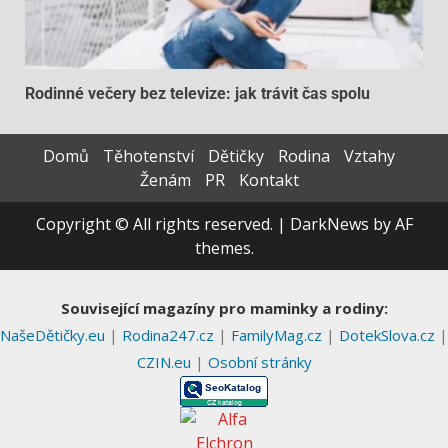
Rodinné večery bez televize: jak trávit čas spolu
Domů
Těhotenství
Dětičky
Rodina
Vztahy
Ženám
PR
Kontakt
Copyright © All rights reserved.
|
DarkNews
by AF
themes.
Související magazíny pro maminky a rodiny:
NašeDětičky.eu
|
Rodina247.cz
|
FamilyMag.cz
|
DotekSlova.cz
|
CZIN.eu
|
Osobní stránky