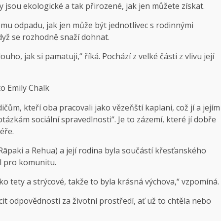
jsou ekologické a tak přirozené, jak jen můžete získat.
vému odpadu, jak jen může být jednotlivec s rodinnými
když se rozhodně snaží dohnat.
uho, jak si pamatuji,“ říká. Pochází z velké části z vlivu její
to Emily Chalk
čům, kteří oba pracovali jako vězeňští kaplani, což jí a jejím
zkám sociální spravedlnosti“. Je to zázemí, které jí dobře
éře.
Rāpaki a Rehua) a její rodina byla součástí křesťanského
l pro komunitu.
ako tety a strýcové, takže to byla krásná výchova,“ vzpomíná.
it odpovědnosti za životní prostředí, ať už to chtěla nebo