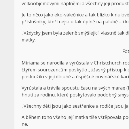
velkoobjemovými náplněmi a všechny její produkty 
Je to něco jako eko-válečnice a tak blízko k nulo
příslušníky, kteří nejsou tak úplně na palubě – i 
„Vždycky jsem byla zeleně smýšlející, vlastně tak dlo
matky.
Fo
Miriama se narodila a vyrůstala v Christchurch rodi
čtyřem sourozencům poskytlo „úžasný přístup k otá
posloužilo v její dlouhé a úspěšné novinářské kari
Vyrůstala a trávila spoustu času na svých marae (
hnutí za rodinu, které poskytovalo podobný smys
„Všechny děti jsou jako sestřenice a rodiče jsou j
A během toho všeho její matka tiše vštěpovala poc
ne.