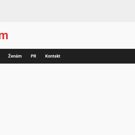
ám
Ženám
PR
Kontakt