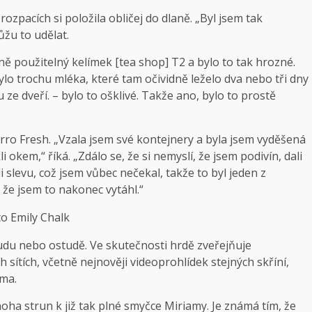
 rozpacích si položila obličej do dlaně. „Byl jsem tak
ůžu to udělat.
aně použitelný kelímek [tea shop] T2 a bylo to tak hrozné.
bylo trochu mléka, které tam očividně leželo dva nebo tři dny
ze dveří. – bylo to ošklivé. Takže ano, bylo to prostě
rro Fresh. „Vzala jsem své kontejnery a byla jsem vyděšená
 okem,“ říká. „Zdálo se, že si nemyslí, že jsem podivín, dali
i slevu, což jsem vůbec nečekal, takže to byl jeden z
že ​​jsem to nakonec vytáhl.“
to Emily Chalk
udu nebo ostudě. Ve skutečnosti hrdě zveřejňuje
sítích, včetně nejnověji videoprohlídek stejných skříní,
oma.
ha strun k již tak plné smyčce Miriamy. Je známá tím, že