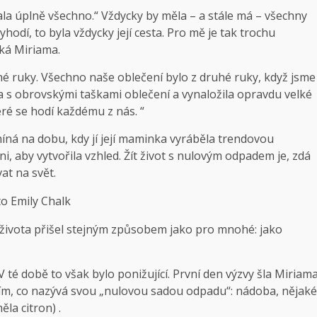
hala úplně všechno.“ Vždycky by měla – a stále má – všechny
hodí, to byla vždycky její cesta. Pro mě je tak trochu
ká Miriama.
hé ruky. Všechno naše oblečení bylo z druhé ruky, když jsme
tila s obrovskými taškami oblečení a vynaložila opravdu velké
 které se hodí každému z nás. “
íná na dobu, kdy jí její maminka vyráběla trendovou
ni, aby vytvořila vzhled. Žít život s nulovým odpadem je, zdá
at na svět.
to Emily Chalk
ivota přišel stejným způsobem jako pro mnohé: jako
V té době to však bylo ponižující. První den výzvy šla Miriam
 tím, co nazývá svou „nulovou sadou odpadu“: nádoba, nějaké
la citron) .