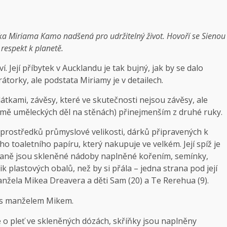
lka Miriama Kamo nadšená pro udržitelný život. Hovoří se Sienou
 respekt k planetě.
Její příbytek v Aucklandu je tak bujný, jak by se dalo
torky, ale podstata Miriamy je v detailech.
tkami, závěsy, které ve skutečnosti nejsou závěsy, ale
romě uměleckých děl na stěnách) přinejmenším z druhé ruky.
h prostředků průmyslové velikosti, dárků připravených k
 toaletního papíru, který nakupuje ve velkém. Její spíž je
straně jsou skleněné nádoby naplněné kořením, semínky,
k plastových obalů, než by si přála – jedna strana pod její
anžela Mikea Dreavera a děti Sam (20) a Te Rerehua (9).
 s manželem Mikem.
o pleť ve skleněných dózách, skříňky jsou naplněny