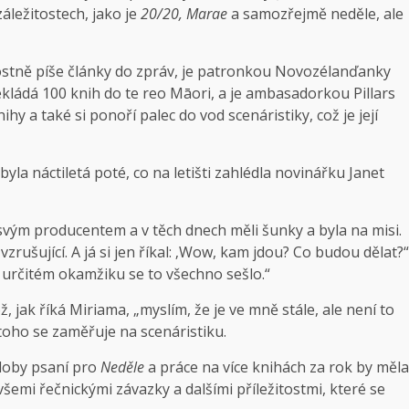
záležitostech, jako je
20/20, Marae
a samozřejmě neděle, ale
itostně píše články do zpráv, je patronkou Novozélanďanky
ládá 100 knih do te reo Māori, a je ambasadorkou Pillars
hy a také si ponoří palec do vod scenáristiky, což je její
ž byla náctiletá poté, co na letišti zahlédla novinářku Janet
vým producentem a v těch dnech měli šunky a byla na misi.
 vzrušující. A já si jen říkal: ‚Wow, kam jdou? Co budou dělat?“
 určitém okamžiku se to všechno sešlo.“
ž, jak říká Miriama, „myslím, že je ve mně stále, ale není to
 toho se zaměřuje na scenáristiku.
 doby psaní pro
Neděle
a práce na více knihách za rok by měla
všemi řečnickými závazky a dalšími příležitostmi, které se