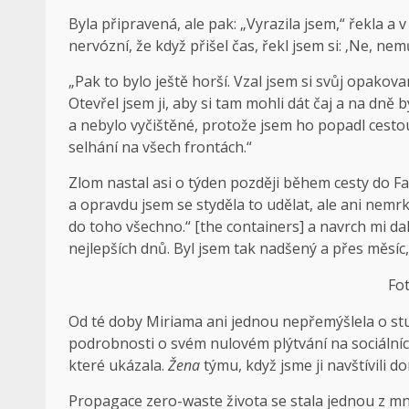
Byla připravená, ale pak: „Vyrazila jsem,“ řekla a v
nervózní, že když přišel čas, řekl jsem si: ‚Ne, nem
„Pak to bylo ještě horší. Vzal jsem si svůj opakov
Otevřel jsem ji, aby si tam mohli dát čaj a na dně 
a nebylo vyčištěné, protože jsem ho popadl cestou 
selhání na všech frontách.“
Zlom nastal asi o týden později během cesty do Fa
a opravdu jsem se styděla to udělat, ale ani nemrkli
do toho všechno.“ [the containers] a navrch mi dal
nejlepších dnů. Byl jsem tak nadšený a přes měsíc, 
Fo
Od té doby Miriama ani jednou nepřemýšlela o st
podrobnosti o svém nulovém plýtvání na sociálních 
které ukázala.
Žena
týmu, když jsme ji navštívili d
Propagace zero-waste života se stala jednou z mno