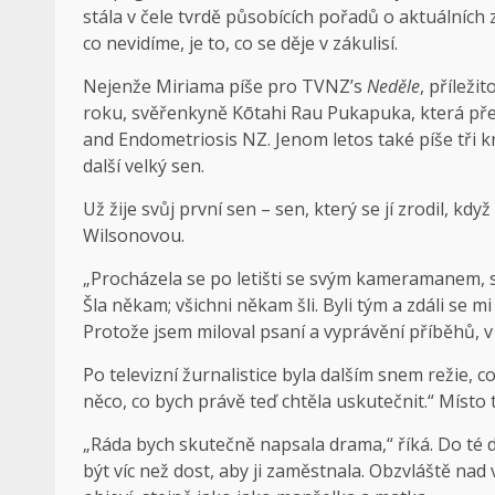
stála v čele tvrdě působících pořadů o aktuálních 
co nevidíme, je to, co se děje v zákulisí.
Nejenže Miriama píše pro TVNZ’s
Neděle
, přílež
roku, svěřenkyně Kōtahi Rau Pukapuka, která přek
and Endometriosis NZ. Jenom letos také píše tři kni
další velký sen.
Už žije svůj první sen – sen, který se jí zrodil, kdy
Wilsonovou.
„Procházela se po letišti se svým kameramanem, s
Šla někam; všichni někam šli. Byli tým a zdáli se mi
Protože jsem miloval psaní a vyprávění příběhů, v
Po televizní žurnalistice byla dalším snem režie, co
něco, co bych právě teď chtěla uskutečnit.“ Místo
„Ráda bych skutečně napsala drama,“ říká. Do té
být víc než dost, aby ji zaměstnala. Obzvláště nad 