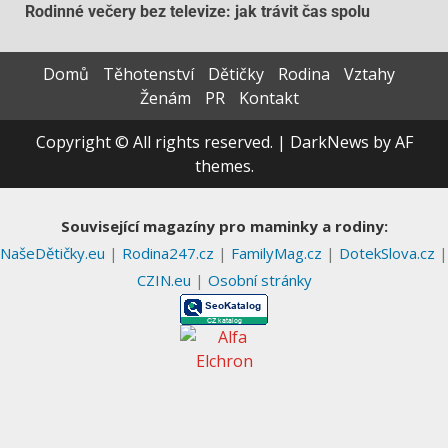
Rodinné večery bez televize: jak trávit čas spolu
Domů
Těhotenství
Dětičky
Rodina
Vztahy
Ženám
PR
Kontakt
Copyright © All rights reserved.
|
DarkNews
by AF
themes.
Související magazíny pro maminky a rodiny:
NašeDětičky.eu
|
Rodina247.cz
|
FamilyMag.cz
|
DotekSlova.cz
|
CZIN.eu
|
Osobní stránky