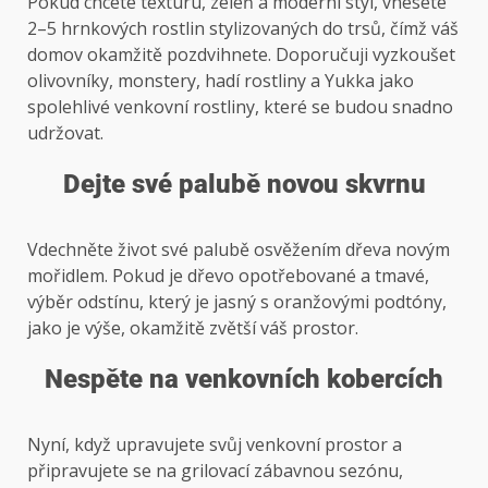
Pokud chcete texturu, zeleň a moderní styl, vnesete
2–5 hrnkových rostlin stylizovaných do trsů, čímž váš
domov okamžitě pozdvihnete. Doporučuji vyzkoušet
olivovníky, monstery, hadí rostliny a Yukka jako
spolehlivé venkovní rostliny, které se budou snadno
udržovat.
Dejte své palubě novou skvrnu
Vdechněte život své palubě osvěžením dřeva novým
mořidlem. Pokud je dřevo opotřebované a tmavé,
výběr odstínu, který je jasný s oranžovými podtóny,
jako je výše, okamžitě zvětší váš prostor.
Nespěte na venkovních kobercích
Nyní, když upravujete svůj venkovní prostor a
připravujete se na grilovací zábavnou sezónu,