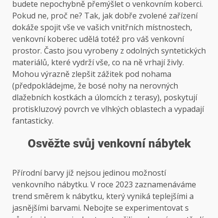
budete nepochybně přemýšlet o venkovním koberci.
Pokud ne, proč ne? Tak, jak dobře zvolené zařízení
dokáže spojit vše ve vašich vnitřních místnostech,
venkovní koberec udělá totéž pro váš venkovní
prostor. Často jsou vyrobeny z odolných syntetických
materiálů, které vydrží vše, co na ně vrhají živly.
Mohou výrazně zlepšit zážitek pod nohama
(předpokládejme, že bosé nohy na nerovných
dlažebních kostkách a úlomcích z terasy), poskytují
protiskluzový povrch ve vlhkých oblastech a vypadají
fantasticky.
Osvěžte svůj venkovní nábytek
Přírodní barvy již nejsou jedinou možností
venkovního nábytku. V roce 2023 zaznamenáváme
trend směrem k nábytku, který vyniká teplejšími a
jasnějšími barvami. Nebojte se experimentovat s