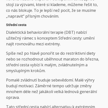
stojí za výzvami, které si klademe, můžeme řešit to,
co nás blokuje. To je lepší než pocit, že se musíme
„napravit“ přísným chováním.
Střední cesta
Dialektická behaviorální terapie (DBT) nabízí
užitečný rámec s konceptem Střední cesty: umění
najít rovnováhu mezi extrémy.
Spíše než po hlavě ponořit se do restriktivní diety
nebo se rozhodnout uběhnout maraton do března,
střední cesta vybízí k malým, zvládnutelným a
smysluplným krokům.
Pomalé zvládnutí buduje sebevědomí. Malé výhry
budují motivaci. Záměrné tempo udržuje změny
mnohem déle než jakákoli velká lednová generální
oprava.
Tato střední cesta nabízí alternativu k extrémním