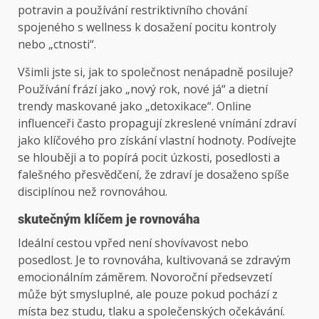
potravin a používání restriktivního chování
spojeného s wellness k dosažení pocitu kontroly
nebo „ctnosti“.
Všimli jste si, jak to společnost nenápadně posiluje?
Používání frází jako „nový rok, nové já“ a dietní
trendy maskované jako „detoxikace“. Online
influenceři často propagují zkreslené vnímání zdraví
jako klíčového pro získání vlastní hodnoty. Podívejte
se hlouběji a to popírá pocit úzkosti, posedlosti a
falešného přesvědčení, že zdraví je dosaženo spíše
disciplínou než rovnováhou.
skutečným klíčem je rovnováha
Ideální cestou vpřed není shovívavost nebo
posedlost. Je to rovnováha, kultivovaná se zdravým
emocionálním záměrem. Novoroční předsevzetí
může být smysluplné, ale pouze pokud pochází z
místa bez studu, tlaku a společenských očekávání.