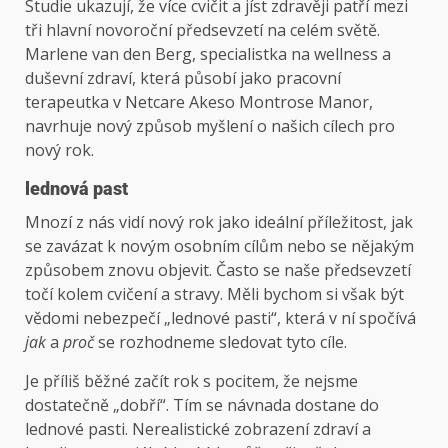
Studie ukazují, že více cvičit a jíst zdravěji patří mezi
tři hlavní novoroční předsevzetí na celém světě.
Marlene van den Berg, specialistka na wellness a
duševní zdraví, která působí jako pracovní
terapeutka v Netcare Akeso Montrose Manor,
navrhuje nový způsob myšlení o našich cílech pro
nový rok.
lednová past
Mnozí z nás vidí nový rok jako ideální příležitost, jak
se zavázat k novým osobním cílům nebo se nějakým
způsobem znovu objevit. Často se naše předsevzetí
točí kolem cvičení a stravy. Měli bychom si však být
vědomi nebezpečí „lednové pasti“, která v ní spočívá
jak
a
proč
se rozhodneme sledovat tyto cíle.
Je příliš běžné začít rok s pocitem, že nejsme
dostatečně „dobří“. Tím se návnada dostane do
lednové pasti. Nerealistické zobrazení zdraví a