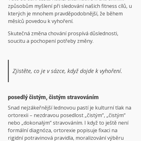
způsobům myšlení při sledování našich fitness cílů, u
kterých je mnohem pravděpodobnější, že během
měsíců povedou k vyhoření.
Skutečná změna chování prospívá důslednosti,
soucitu a pochopení potřeby změny.
Zjistěte, co je v sázce, když dojde k vyhoření.
posedlý čistým, čistým stravováním
Snad nejzákeřnější lednovou pastí je kulturní tlak na
ortorexii – nezdravou posedlost „čistým“, „čistým“
nebo „dokonalým“ stravováním. I když to ještě není
formální diagnóza, ortorexie popisuje fixaci na
rigidní potravinová pravidla, moralizování výběru