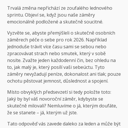
Trvalá změna nepřichází ze zoufalého lednového
sprintu. Objeví se, když jsou naše záměry
emocionálně podložené a skutečně soucitné.
Vyzvěte se, abyste přemýšleli o skutečně osobních
záměrech péče o sebe pro rok 2026. Například
jednoduše trávit více času sami se sebou nebo
zpracovávat strach nebo smutek, který v sobě
nosíte. Zvažte jeden každodenní čin, bez ohledu na
to, jak malý je, který posílí vaši sebeúctu. Tyto
záměry nevyžadují peníze, dokonalost ani tlak; pouze
ochotu pěstovat jemnost, důslednost a spojení.
Místo obvyklých předsevzetí si tedy položte toto:
Jaký by byl váš novoroční záměr, kdybyste se
skutečně milovali? Nemluvíme o já, kterým doufáte,
že se stanete – já, kterým už jste.
Tato odpověď vás zavede daleko za leden a může být