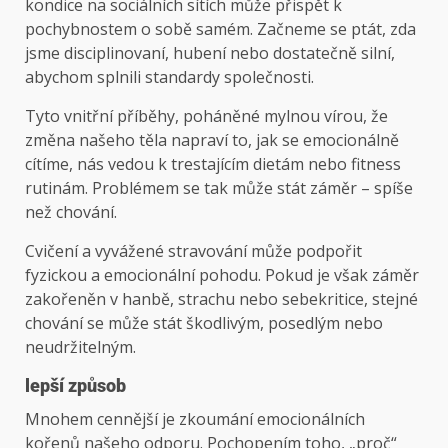
kondice na sociálních sítích může přispět k
pochybnostem o sobě samém. Začneme se ptát, zda
jsme disciplinovaní, hubení nebo dostatečně silní,
abychom splnili standardy společnosti.
Tyto vnitřní příběhy, poháněné mylnou vírou, že
změna našeho těla napraví to, jak se emocionálně
cítíme, nás vedou k trestajícím dietám nebo fitness
rutinám. Problémem se tak může stát záměr – spíše
než chování.
Cvičení a vyvážené stravování může podpořit
fyzickou a emocionální pohodu. Pokud je však záměr
zakořeněn v hanbě, strachu nebo sebekritice, stejné
chování se může stát škodlivým, posedlým nebo
neudržitelným.
lepší způsob
Mnohem cennější je zkoumání emocionálních
kořenů našeho odporu. Pochopením toho, „proč“