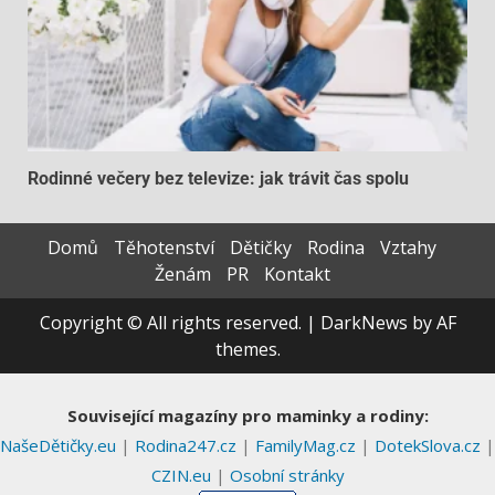
Rodinné večery bez televize: jak trávit čas spolu
Domů
Těhotenství
Dětičky
Rodina
Vztahy
Ženám
PR
Kontakt
Copyright © All rights reserved.
|
DarkNews
by AF
themes.
Související magazíny pro maminky a rodiny:
NašeDětičky.eu
|
Rodina247.cz
|
FamilyMag.cz
|
DotekSlova.cz
|
CZIN.eu
|
Osobní stránky