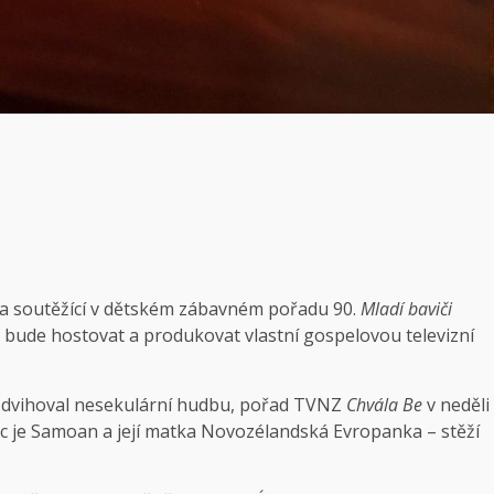
byla soutěžící v dětském zábavném pořadu 90.
Mladí baviči
 bude hostovat a produkovat vlastní gospelovou televizní
vyzdvihoval nesekulární hudbu, pořad TVNZ
Chvála Be
v neděli
otec je Samoan a její matka Novozélandská Evropanka – stěží