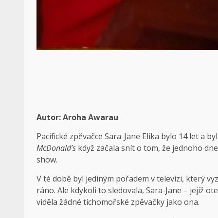
Autor: Aroha Awarau
Pacifické zpěvačce Sara-Jane Elika bylo 14 let a 
McDonald’s
když začala snít o tom, že jednoho dne
show.
V té době byl jediným pořadem v televizi, který 
ráno. Ale kdykoli to sledovala, Sara-Jane – jejíž 
viděla žádné tichomořské zpěvačky jako ona.