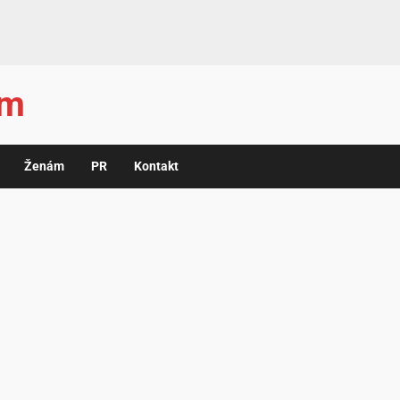
ám
Ženám
PR
Kontakt