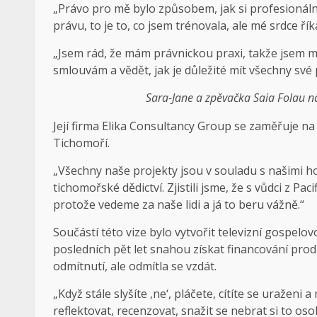
„Právo pro mě bylo způsobem, jak si profesionál
právu, to je to, co jsem trénovala, ale mé srdce ří
„Jsem rád, že mám právnickou praxi, takže jsem
smlouvám a vědět, jak je důležité mít všechny své
Sara-Jane a zpěvačka Saia Folau na
Její firma Elika Consultancy Group se zaměřuje na
Tichomoří.
„Všechny naše projekty jsou v souladu s našimi h
tichomořské dědictví. Zjistili jsme, že s vůdci z 
protože vedeme za naše lidi a já to beru vážně.“
Součástí této vize bylo vytvořit televizní gospelov
posledních pět let snahou získat financování pro
odmítnutí, ale odmítla se vzdát.
„Když stále slyšíte ‚ne‘, pláčete, cítíte se uraženi
reflektovat, recenzovat, snažit se nebrat si to os