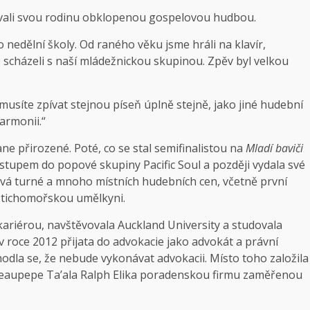
ovávali svou rodinu obklopenou gospelovou hudbou.
nedělní školy. Od raného věku jsme hráli na klavír,
e scházeli s naší mládežnickou skupinou. Zpěv byl velkou
musíte zpívat stejnou píseň úplně stejně, jako jiné hudební
armonii.“
e přirozené. Poté, co se stal semifinalistou na
Mladí baviči
vstupem do popové skupiny Pacific Soul a později vydala své
vá turné a mnoho místních hudebních cen, včetně první
í tichomořskou umělkyni.
ariérou, navštěvovala Auckland University a studovala
 roce 2012 přijata do advokacie jako advokát a právní
dla se, že nebude vykonávat advokacii. Místo toho založila
eaupepe Ta’ala Ralph Elika poradenskou firmu zaměřenou