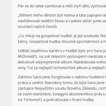
Pár se do sebe zamiloval a měli čtyři děti, vych
„Během mého dětství byli máma a táta zapojeni do 
navštěvovali nedělní školu a v pátek večer jsme s
součástí našich životů.
„Co miluji na gospelové hudbě, je její svoboda. Ne
žánry. Gospelová hudba zkoumá spontánnost a h
Udělat úspěšnou kariéru v hudbě bylo pro Sara-Jan
McDonald’s
, na své televizní vystoupení navázala 
debutové stejnojmenné album. Následovala světo
ceny Tui za nejlepší tichomořské album a nejlepš
Zatímco Sara-Jane žonglovala s nabitou hudební k
práva a umění. Navzdory tomu, že byla Sara-Jane v
zástupce Nejvyššího soudu Nového Zélandu, rozho
se svým manželem, kolegyní absolventkou práv L
na Tichomoří, a pokračovala v hraní hudby.