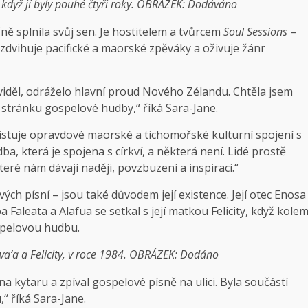
 když jí byly pouhé čtyři roky. OBRÁZEK: Dodáváno
ečně splnila svůj sen. Je hostitelem a tvůrcem
Soul Sessions
–
dvihuje pacifické a maorské zpěváky a oživuje žánr
 viděl, odráželo hlavní proud Nového Zélandu. Chtěla jsem
stránku gospelové hudby,“ říká Sara-Jane.
xistuje opravdové maorské a tichomořské kulturní spojení s
a, která je spojena s církví, a některá není. Lidé prostě
eré nám dávají naději, povzbuzení a inspiraci.“
ch písní – jsou také důvodem její existence. Její otec Enosa
 Faleata a Alafua se setkal s její matkou Felicity, když kole
ospelovou hudbu.
va’a a Felicity, v roce 1984. OBRÁZEK: Dodáno
na kytaru a zpíval gospelové písně na ulici. Byla součástí
 říká Sara-Jane.