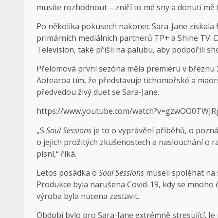
musíte rozhodnout – zničí to mé sny a donutí mě 
Po několika pokusech nakonec Sara-Jane získala 
primárních mediálních partnerů TP+ a Shine TV. Dal
Television, také přišli na palubu, aby podpořili sh
Přelomová první sezóna měla premiéru v březnu
Aotearoa tím, že představuje tichomořské a maor
předvedou živý duet se Sara-Jane.
https://www.youtube.com/watch?v=gzwOO0TWJR
„S
Soul Sessions
je to o vyprávění příběhů, o poznán
o jejich prožitých zkušenostech a naslouchání o r
písní,“ říká.
Letos posádka o
Soul Sessions
museli spoléhat na 
Produkce byla narušena Covid-19, kdy se mnoho č
výroba byla nucena zastavit.
Období bylo pro Sara-Jane extrémně stresující. Je