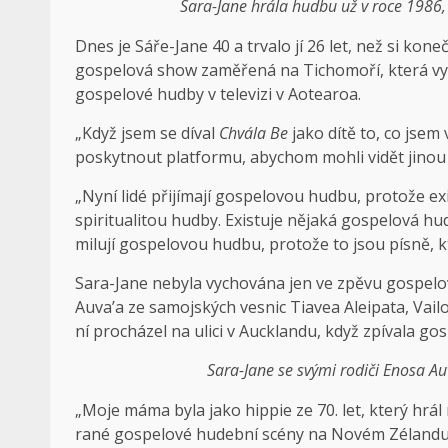
Sara-Jane hrála hudbu už v roce 1986,
Dnes je Sáře-Jane 40 a trvalo jí 26 let, než si kon
gospelová show zaměřená na Tichomoří, která vyz
gospelové hudby v televizi v Aotearoa.
„Když jsem se díval
Chvála Be
jako dítě to, co jsem
poskytnout platformu, abychom mohli vidět jinou 
„Nyní lidé přijímají gospelovou hudbu, protože e
spiritualitou hudby. Existuje nějaká gospelová hudb
milují gospelovou hudbu, protože to jsou písně, kt
Sara-Jane nebyla vychována jen ve zpěvu gospelový
Auva’a ze samojských vesnic Tiavea Aleipata, Vailoa
ní procházel na ulici v Aucklandu, když zpívala g
Sara-Jane se svými rodiči Enosa Au
„Moje máma byla jako hippie ze 70. let, který hrál 
rané gospelové hudební scény na Novém Zélandu,“