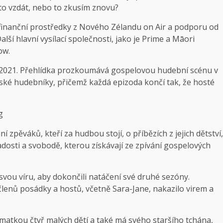
to vzdát, nebo to zkusím znovu?
finanční prostředky z Nového Zélandu on Air a podporu od
ší hlavní vysílací společnosti, jako je Prime a Māori
ow.
 2021. Přehlídka prozkoumává gospelovou hudební scénu v
ské hudebníky, přičemž každá epizoda končí tak, že hosté
g
í zpěváků, kteří za hudbou stojí, o příbězích z jejich dětství,
adosti a svobodě, kterou získávají ze zpívání gospelových
svou víru, aby dokončili natáčení své druhé sezóny.
lenů posádky a hostů, včetně Sara-Jane, nakazilo virem a
 matkou čtyř malých dětí a také má svého staršího tchána,