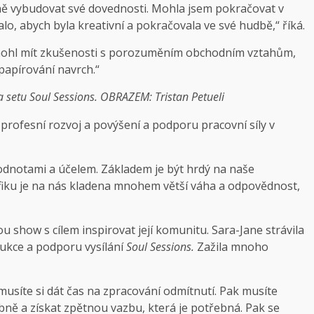
ně vybudovat své dovednosti. Mohla jsem pokračovat v
kalo, abych byla kreativní a pokračovala ve své hudbě,“ říká.
 mohl mít zkušenosti s porozuměním obchodním vztahům,
 papírování navrch.“
 setu Soul Sessions. OBRAZEM: Tristan Petueli
 profesní rozvoj a povýšení a podporu pracovní síly v
odnotami a účelem. Základem je být hrdý na naše
Pacifiku je na nás kladena mnohem větší váha a odpovědnost,
ou show s cílem inspirovat její komunitu. Sara-Jane strávila
dukce a podporu vysílání
Soul Sessions.
Zažila mnoho
 a musíte si dát čas na zpracování odmítnutí. Pak musíte
obně a získat zpětnou vazbu, která je potřebná. Pak se