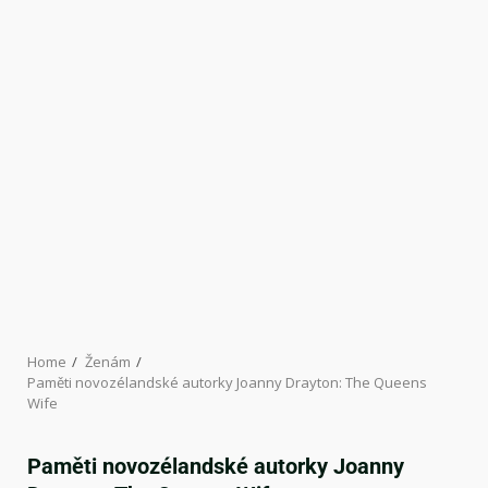
Home
Ženám
Paměti novozélandské autorky Joanny Drayton: The Queens
Wife
Paměti novozélandské autorky Joanny