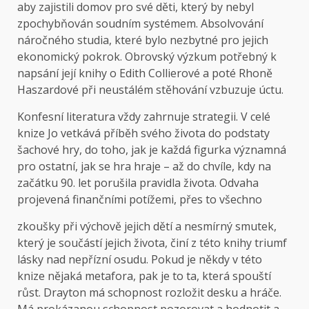
aby zajistili domov pro své děti, který by nebyl
zpochybňován soudním systémem. Absolvování
náročného studia, které bylo nezbytné pro jejich
ekonomický pokrok. Obrovský výzkum potřebný k
napsání její knihy o Edith Collierové a poté Rhoně
Haszardové při neustálém stěhování vzbuzuje úctu.
Konfesní literatura vždy zahrnuje strategii. V celé
knize Jo vetkává příběh svého života do podstaty
šachové hry, do toho, jak je každá figurka významná
pro ostatní, jak se hra hraje – až do chvíle, kdy na
začátku 90. let porušila pravidla života. Odvaha
projevená finančními potížemi, přes to všechno
zkoušky při výchově jejich dětí a nesmírný smutek,
který je součástí jejich života, činí z této knihy triumf
lásky nad nepřízní osudu. Pokud je někdy v této
knize nějaká metafora, pak je to ta, která spouští
růst. Drayton má schopnost rozložit desku a hráče.
Má prokázanou schopnost pozorovat a hodnotit a