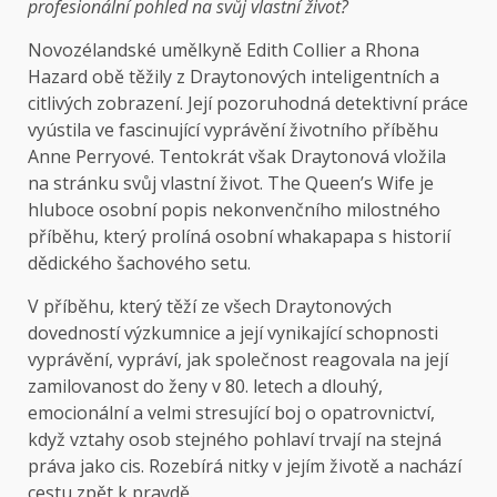
profesionální pohled na svůj vlastní život?
Novozélandské umělkyně Edith Collier a Rhona
Hazard obě těžily z Draytonových inteligentních a
citlivých zobrazení. Její pozoruhodná detektivní práce
vyústila ve fascinující vyprávění životního příběhu
Anne Perryové. Tentokrát však Draytonová vložila
na stránku svůj vlastní život. The Queen’s Wife je
hluboce osobní popis nekonvenčního milostného
příběhu, který prolíná osobní whakapapa s historií
dědického šachového setu.
V příběhu, který těží ze všech Draytonových
dovedností výzkumnice a její vynikající schopnosti
vyprávění, vypráví, jak společnost reagovala na její
zamilovanost do ženy v 80. letech a dlouhý,
emocionální a velmi stresující boj o opatrovnictví,
když vztahy osob stejného pohlaví trvají na stejná
práva jako cis. Rozebírá nitky v jejím životě a nachází
cestu zpět k pravdě.