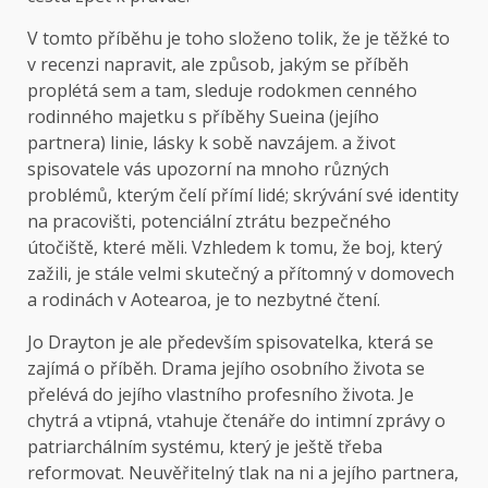
V tomto příběhu je toho složeno tolik, že je těžké to
v recenzi napravit, ale způsob, jakým se příběh
proplétá sem a tam, sleduje rodokmen cenného
rodinného majetku s příběhy Sueina (jejího
partnera) linie, lásky k sobě navzájem. a život
spisovatele vás upozorní na mnoho různých
problémů, kterým čelí přímí lidé; skrývání své identity
na pracovišti, potenciální ztrátu bezpečného
útočiště, které měli. Vzhledem k tomu, že boj, který
zažili, je stále velmi skutečný a přítomný v domovech
a rodinách v Aotearoa, je to nezbytné čtení.
Jo Drayton je ale především spisovatelka, která se
zajímá o příběh. Drama jejího osobního života se
přelévá do jejího vlastního profesního života. Je
chytrá a vtipná, vtahuje čtenáře do intimní zprávy o
patriarchálním systému, který je ještě třeba
reformovat. Neuvěřitelný tlak na ni a jejího partnera,