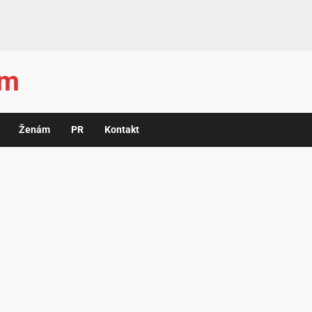
ám
Ženám
PR
Kontakt