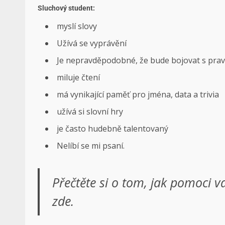
Sluchový student:
myslí slovy
Užívá se vyprávění
Je nepravděpodobné, že bude bojovat s pra
miluje čtení
má vynikající paměť pro jména, data a trivia
užívá si slovní hry
je často hudebně talentovaný
Nelíbí se mi psaní.
Přečtěte si o tom, jak pomoci va
zde.