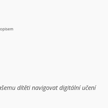
vopisem
šemu dítěti navigovat digitální učení