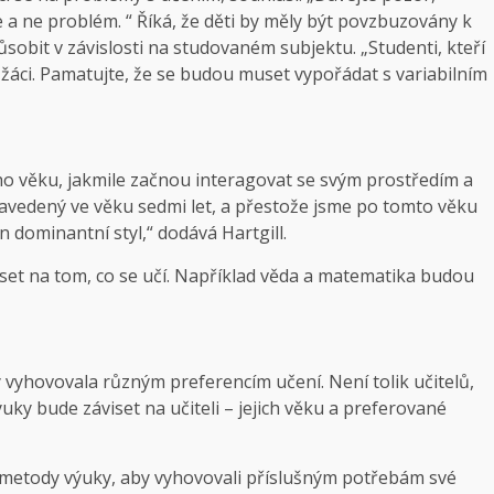
ce a ne problém. “ Říká, že děti by měly být povzbuzovány k
sobit v závislosti na studovaném subjektu. „Studenti, kteří
 žáci. Pamatujte, že se budou muset vypořádat s variabilním
ého věku, jakmile začnou interagovat se svým prostředím a
 zavedený ve věku sedmi let, a přestože jsme po tomto věku
n dominantní styl,“ dodává Hartgill.
viset na tom, co se učí. Například věda a matematika budou
y vyhovovala různým preferencím učení. Není tolik učitelů,
výuky bude záviset na učiteli – jejich věku a preferované
né metody výuky, aby vyhovovali příslušným potřebám své