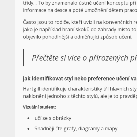
třídy. „To by znamenalo ústně učení konceptu při 
informace na desce a poté umožnění dětem praco
Často jsou to rodiče, kteří uvízli na konvenčních 
jako je například hraní skoků do zahrady místo toh
objevilo pohodlnější a odměňující způsob učení.
Přečtěte si více o přirozených př
jak identifikovat styl nebo preference učení v
Hartgill identifikuje charakteristiky tří hlavních st
naklonění jednoho z těchto stylů, ale je to pravd
Vizuální student:
učí se s obrázky
Snadněji čte grafy, diagramy a mapy