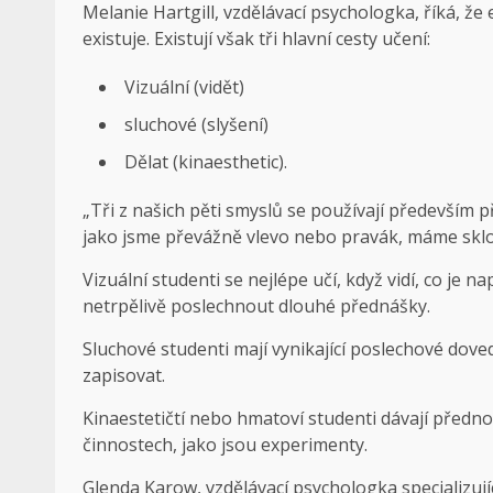
Melanie Hartgill, vzdělávací psychologka, říká, že 
existuje. Existují však tři hlavní cesty učení:
Vizuální (vidět)
sluchové (slyšení)
Dělat (kinaesthetic).
„Tři z našich pěti smyslů se používají především př
jako jsme převážně vlevo nebo pravák, máme sklon
Vizuální studenti se nejlépe učí, když vidí, co je 
netrpělivě poslechnout dlouhé přednášky.
Sluchové studenti mají vynikající poslechové doved
zapisovat.
Kinaestetičtí nebo hmatoví studenti dávají přednos
činnostech, jako jsou experimenty.
Glenda Karow, vzdělávací psychologka specializují