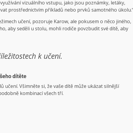
využívání vizuálního vstupu, jako jsou poznámky, letáky,
vat prostřednictvím příkladů nebo prvků samotného úkolu.
režimech učení, pozoruje Karow, ale pokusem o něco jiného, ​​
o, aby seděli u stolu, mohli rodiče povzbudit své dítě, aby
íležitostech k učení.
ašeho dítěte
ylů učení. Všimněte si, že vaše dítě může ukázat silnější
ěpodobně kombinací všech tří.