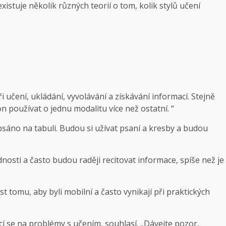
existuje několik různých teorií o tom, kolik stylů učení
i učení, ukládání, vyvolávání a získávání informací. Stejně
 používat o jednu modalitu více než ostatní. “
napsáno na tabuli. Budou si užívat psaní a kresby a budou
nosti a často budou raději recitovat informace, spíše než je
t tomu, aby byli mobilní a často vynikají při praktických
cí se na problémy s učením, souhlasí. „Dávejte pozor,