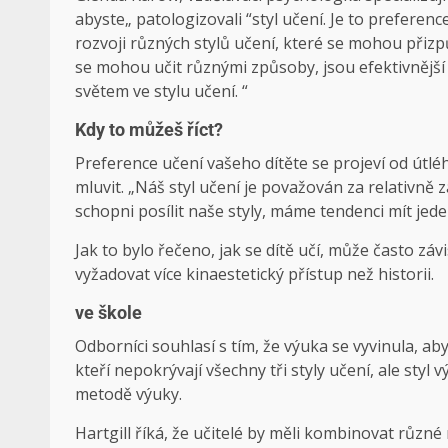
abyste„ patologizovali “styl učení. Je to preferen
rozvoji různých stylů učení, které se mohou přizpů
se mohou učit různými způsoby, jsou efektivnější
světem ve stylu učení. “
Kdy to můžeš říct?
Preference učení vašeho dítěte se projeví od útl
mluvit. „Náš styl učení je považován za relativně
schopni posílit naše styly, máme tendenci mít jede
Jak to bylo řečeno, jak se dítě učí, může často zá
vyžadovat více kinaestetický přístup než historii.
ve škole
Odborníci souhlasí s tím, že výuka se vyvinula, ab
kteří nepokrývají všechny tři styly učení, ale styl 
metodě výuky.
Hartgill říká, že učitelé by měli kombinovat růz