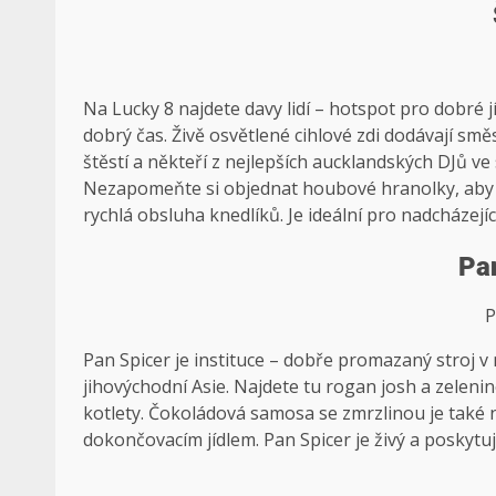
Na Lucky 8 najdete davy lidí – hotspot pro dobré 
dobrý čas. Živě osvětlené cihlové zdi dodávají smě
štěstí a někteří z nejlepších aucklandských DJů ve
Nezapomeňte si objednat houbové hranolky, aby n
rychlá obsluha knedlíků. Je ideální pro nadcházejí
Pa
P
Pan Spicer je instituce – dobře promazaný stroj v
jihovýchodní Asie. Najdete tu rogan josh a zelenin
kotlety. Čokoládová samosa se zmrzlinou je také 
dokončovacím jídlem. Pan Spicer je živý a poskytuje