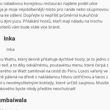
to náladovou korejskou restauraci najdete podél ulice
Gaja je moje nejoblíbenější místo pro rande nebo skupinovou
na ke sdílení. Dopřejte si nepříliš průměrná kukuřičná
dýni yuzu. Přilákání hostů, kteří mají náladu na trochu
titelů vám bude stále více bránit.
Inka
Inka
u Wattu, který denně přitahuje dychtivé hosty. Je to jedno z
ávě teď, a to díky odvážnému, poutavému menu, které čerpá z
rého se Watt zamiloval na cestě do Peru. Losos vařený ve
ně pálená na dřevě s nakládanou hlívou ústřičnou a tacos z
í s neodmyslitelnými koktejly, které určitě zaujmou. Musíte
kového byste nikdy předtím neochutnali!
mbaiwala