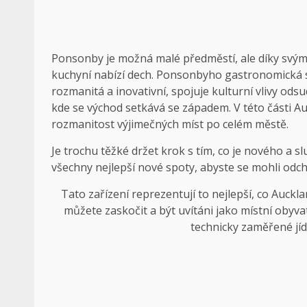
Ponsonby je možná malé předměstí, ale díky svý
kuchyní nabízí dech. Ponsonbyho gastronomická s
rozmanitá a inovativní, spojuje kulturní vlivy ods
kde se východ setkává se západem. V této části Au
rozmanitost výjimečných míst po celém městě.
Je trochu těžké držet krok s tím, co je nového a s
všechny nejlepší nové spoty, abyste se mohli odc
Tato zařízení reprezentují to nejlepší, co Auckl
můžete zaskočit a být uvítáni jako místní obyv
technicky zaměřené jídl