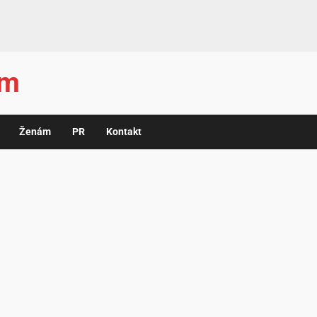
ám
Ženám
PR
Kontakt