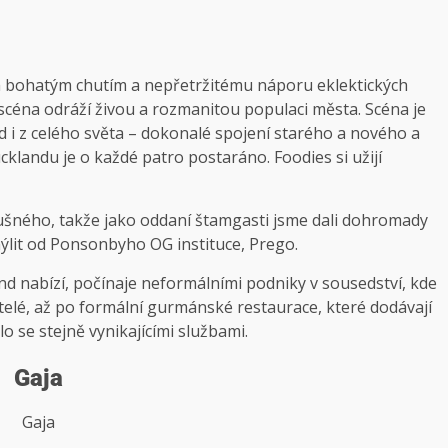
m bohatým chutím a nepřetržitému náporu eklektických
céna odráží živou a rozmanitou populaci města. Scéna je
ud i z celého světa – dokonalé spojení starého a nového a
cklandu je o každé patro postaráno. Foodies si užijí
lušného, ​​takže jako oddaní štamgasti jsme dali dohromady
hýlit od Ponsonbyho OG instituce, Prego.
and nabízí, počínaje neformálními podniky v sousedství, kde
atelé, až po formální gurmánské restaurace, které dodávají
o se stejně vynikajícími službami.
Gaja
Gaja