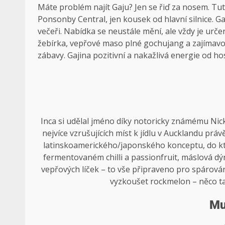
Máte problém najít Gaju? Jen se řiď za nosem. Tu
Ponsonby Central, jen kousek od hlavní silnice. 
večeři. Nabídka se neustále mění, ale vždy je urče
žebírka, vepřové maso plné gochujang a zajímavou 
zábavy. Gajina pozitivní a nakažlivá energie od hos
Inca si udělal jméno díky notoricky známému Nick
nejvíce vzrušujících míst k jídlu v Aucklandu pr
latinskoamerického/japonského konceptu, do kte
fermentovaném chilli a passionfruit, máslová dý
vepřových líček – to vše připraveno pro spárován
vyzkoušet rockmelon – něco ta
Mu