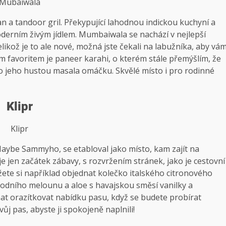
Mubaiwala
an a tandoor gril. Překypující lahodnou indickou kuchyní a
moderním živým jídlem. Mumbaiwala se nachází v nejlepší
elikož je to ale nové, možná jste čekali na labužníka, aby vá
m favoritem je paneer karahi, o kterém stále přemýšlím, že
ro jeho hustou masala omáčku. Skvělé místo i pro rodinné
Klipr
Klipr
Maybe Sammyho, se etabloval jako místo, kam zajít na
e jen začátek zábavy, s rozvržením stránek, jako je cestovní
te si například objednat kolečko italského citronového
vodního melounu a aloe s havajskou směsí vanilky a
hat orazítkovat nabídku pasu, když se budete probírat
vůj pas, abyste ji spokojeně naplnili!