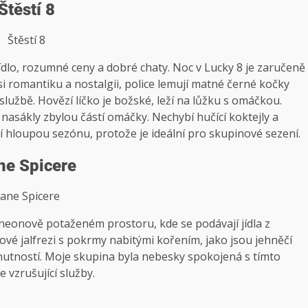
Štěstí 8
Štěstí 8
jídlo, rozumné ceny a dobré chaty. Noc v Lucky 8 je zaručeně
si romantiku a nostalgii, police lemují matné černé kočky
 službě. Hovězí líčko je božské, leží na lůžku s omáčkou.
asákly zbylou částí omáčky. Nechybí hučící koktejly a
cí hloupou sezónu, protože je ideální pro skupinové sezení.
ne Spicere
ane Spicere
 neonově potaženém prostoru, kde se podávají jídla z
ové jalfrezi s pokrmy nabitými kořením, jako jsou jehněčí
nutností. Moje skupina byla nebesky spokojená s tímto
 vzrušující služby.