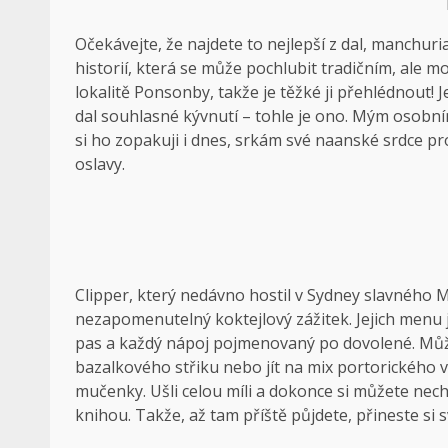
Očekávejte, že najdete to nejlepší z dal, manchuri
historií, která se může pochlubit tradičním, ale 
lokalitě Ponsonby, takže je těžké ji přehlédnout! J
dal souhlasné kývnutí – tohle je ono. Mým osobní
si ho zopakuji i dnes, srkám své naanské srdce p
oslavy.
Clipper, který nedávno hostil v Sydney slavného 
nezapomenutelný koktejlový zážitek. Jejich menu j
pas a každý nápoj pojmenovaný po dovolené. Může
bazalkového střiku nebo jít na mix portorického 
mučenky. Ušli celou míli a dokonce si můžete nec
knihou. Takže, až tam příště půjdete, přineste si s