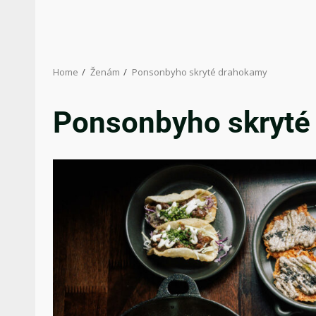
Home
Ženám
Ponsonbyho skryté drahokamy
Ponsonbyho skryté