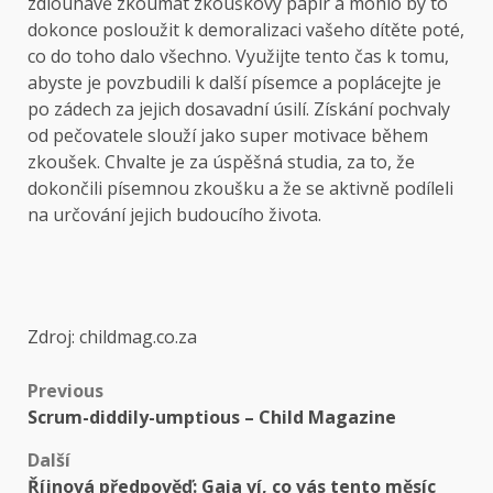
zdlouhavě zkoumat zkouškový papír a mohlo by to
dokonce posloužit k demoralizaci vašeho dítěte poté,
co do toho dalo všechno. Využijte tento čas k tomu,
abyste je povzbudili k další písemce a poplácejte je
po zádech za jejich dosavadní úsilí. Získání pochvaly
od pečovatele slouží jako super motivace během
zkoušek. Chvalte je za úspěšná studia, za to, že
dokončili písemnou zkoušku a že se aktivně podíleli
na určování jejich budoucího života.
Zdroj: childmag.co.za
Previous
Scrum-diddily-umptious – Child Magazine
Další
Říjnová předpověď: Gaia ví, co vás tento měsíc