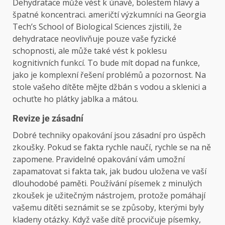
Dehydratace může vést k únavě, bolestem hlavy a
špatné koncentraci.
američtí výzkumníci
na Georgia
Tech’s School of Biological Sciences zjistili, že
dehydratace neovlivňuje pouze vaše fyzické
schopnosti, ale může také vést k poklesu
kognitivních funkcí. To bude mít dopad na funkce,
jako je komplexní řešení problémů a pozornost. Na
stole vašeho dítěte mějte džbán s vodou a sklenici a
ochuťte ho plátky jablka a mátou.
Revize je zásadní
Dobré techniky opakování jsou zásadní pro úspěch
zkoušky. Pokud se fakta rychle naučí, rychle se na ně
zapomene. Pravidelné opakování vám umožní
zapamatovat si fakta tak, jak budou uložena ve vaší
dlouhodobé paměti. Používání písemek z minulých
zkoušek je užitečným nástrojem, protože pomáhají
vašemu dítěti seznámit se se způsoby, kterými byly
kladeny otázky. Když vaše dítě procvičuje písemky,