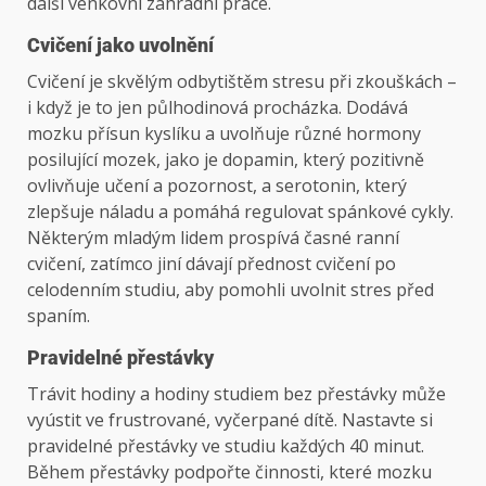
další venkovní zahradní práce.
Cvičení jako uvolnění
Cvičení je skvělým odbytištěm stresu při zkouškách –
i když je to jen půlhodinová procházka. Dodává
mozku přísun kyslíku a uvolňuje různé hormony
posilující mozek, jako je dopamin, který pozitivně
ovlivňuje učení a pozornost, a serotonin, který
zlepšuje náladu a pomáhá regulovat spánkové cykly.
Některým mladým lidem prospívá časné ranní
cvičení, zatímco jiní dávají přednost cvičení po
celodenním studiu, aby pomohli uvolnit stres před
spaním.
Pravidelné přestávky
Trávit hodiny a hodiny studiem bez přestávky může
vyústit ve frustrované, vyčerpané dítě. Nastavte si
pravidelné přestávky ve studiu každých 40 minut.
Během přestávky podpořte činnosti, které mozku