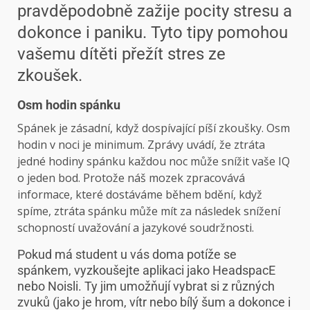
pravděpodobně zažije pocity stresu a
dokonce i paniku. Tyto tipy pomohou
vašemu dítěti přežít stres ze
zkoušek.
Osm hodin spánku
Spánek je zásadní, když dospívající píší zkoušky. Osm
hodin v noci je minimum.
Zprávy
uvádí, že ztráta
jedné hodiny spánku každou noc může snížit vaše IQ
o jeden bod. Protože náš mozek zpracovává
informace, které dostáváme během bdění, když
spíme, ztráta spánku může mít za následek snížení
schopností uvažování a jazykové soudržnosti.
Pokud má student u vás doma potíže se
spánkem, vyzkoušejte aplikaci jako
Headspac
E
nebo
Noisli
. Ty jim umožňují vybrat si z různých
zvuků (jako je hrom, vítr nebo bílý šum a dokonce i