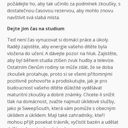
požádejte ho, aby tak učinilo za podmínek zkoušky, s
dostatečnou časovou rezervou, aby mohlo znovu
navštívit svá slabá místa.
Dejte jim čas na studium
Teď není čas vynucovat si domácí práce a úkoly.
Raději zajistěte, aby energie vašeho dítěte byla
vložena do učení. A dávejte pozor na hluk. Zajistěte,
aby byl během studia ztišen zvuk hudby a televize.
Ostatním členům rodiny se může zdát, že se doba
zkoušek protahuje, proto si se všemi přítomnými
pozitivně pohovořte a prodiskutujte, jak je pro
budoucnost vašeho dítěte důležité vydělávat
maturitní zkoušky a dobré známky. Chcete-li snížit
tlak na domácnost, zvažte najmutí úklidové služby,
jako je SweepSouth, která vám pomůže s obecným
úklidem a úklidem. Mají také zahradníky, kteří
mohou přijít posekat trávník, vyčistit bazén a udělat