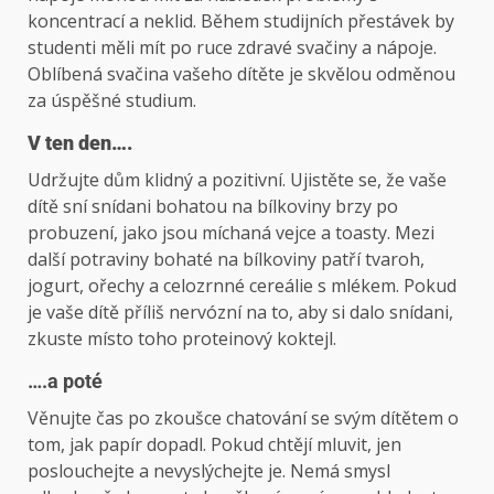
koncentrací a neklid. Během studijních přestávek by
studenti měli mít po ruce zdravé svačiny a nápoje.
Oblíbená svačina vašeho dítěte je skvělou odměnou
za úspěšné studium.
V ten den….
Udržujte dům klidný a pozitivní. Ujistěte se, že vaše
dítě sní snídani bohatou na bílkoviny brzy po
probuzení, jako jsou míchaná vejce a toasty. Mezi
další potraviny bohaté na bílkoviny patří tvaroh,
jogurt, ořechy a celozrnné cereálie s mlékem. Pokud
je vaše dítě příliš nervózní na to, aby si dalo snídani,
zkuste místo toho proteinový koktejl.
….a poté
Věnujte čas po zkoušce chatování se svým dítětem o
tom, jak papír dopadl. Pokud chtějí mluvit, jen
poslouchejte a nevyslýchejte je. Nemá smysl