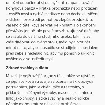
umožní odpočinout si od myšlení a zapamatování.
Pohybová pauza – krátká procházka nebo protažení
– osvěží mysl a rychlá meditace nebo dechová cvičení
v klidném prostředí pomohou zlepšit produktivitu
vašeho dítěte, když se vrátí ke knihám. Po skončení
přestávky jemně, ale pevně povzbuzujte své dítě, aby
se vrátilo do dalšího studijního úseku. Jakmile se
vaše dítě vrátí do svého stolu, mělo by si vzít pět
minut na to, aby se posadilo se studijním materiálem
před sebe a nedělalo nic, aby mu pomohlo uklidnit
myšlenky a soustředit mysl.
Zdravé svačiny a dieta
Mozek je nejžravější orgán v těle, takže se ujistěte,
že jejich celková strava je založena na škrobových
potravinách, jako je chléb, rýže a těstoviny, s
přidanými mléčnými výrobky, masem a zeleninou.
Jídlo jako chipsy, sladké svačiny a nealkoholické
nápoje mohou mít za následek problémy s