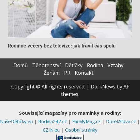
Rodinné večery bez televize: jak trávit čas spolu
Domů
Těhotenství
Dětičky
Rodina
Vztahy
Ženám
PR
Kontakt
Copyright © All rights reserved.
|
DarkNews
by AF
themes.
Související magazíny pro maminky a rodiny:
NašeDětičky.eu
|
Rodina247.cz
|
FamilyMag.cz
|
DotekSlova.cz
|
CZIN.eu
|
Osobní stránky