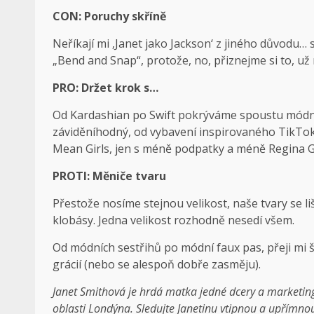
CON: Poruchy skříně
Neříkají mi ‚Janet jako Jackson‘ z jiného důvodu… 
„Bend and Snap“, protože, no, přiznejme si to, už
PRO: Držet krok s…
Od Kardashian po Swift pokrýváme spoustu módních
záviděníhodný, od vybavení inspirovaného TikTok a
Mean Girls, jen s méně podpatky a méně Regina 
PROTI: Měniče tvaru
Přestože nosíme stejnou velikost, naše tvary se liš
klobásy. Jedna velikost rozhodně nesedí všem.
Od módních sestřihů po módní faux pas, přeji mi
grácií (nebo se alespoň dobře zasměju).
Janet Smithová je hrdá matka jedné dcery a marketing
oblasti Londýna. Sledujte Janetinu vtipnou a upřímno