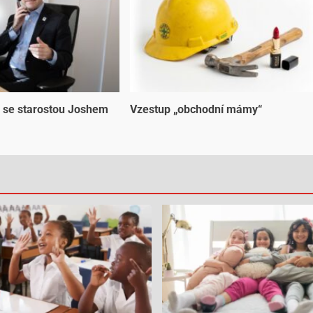
 se starostou Joshem
Vzestup „obchodní mámy“