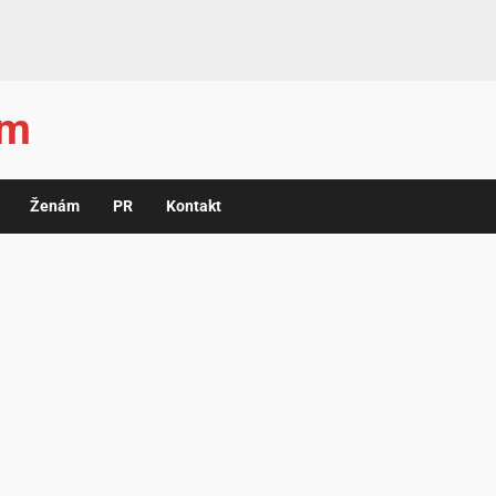
ám
Ženám
PR
Kontakt