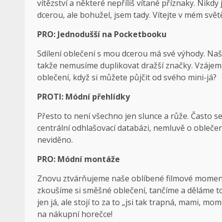
vítězství a některé nepříliš vítané příznaky. Nikd
dcerou, ale bohužel, jsem tady. Vítejte v mém svě
PRO: Jednodušší na Pocketbooku
Sdílení oblečení s mou dcerou má své výhody. Naště
takže nemusíme duplikovat dražší značky. Vzájemn
oblečení, když si můžete půjčit od svého mini-já?
PROTI: Módní přehlídky
Přesto to není všechno jen slunce a růže. Často s
centrální odhlašovací databázi, nemluvě o obleče
neviděno.
PRO: Módní montáže
Znovu ztvárňujeme naše oblíbené filmové momenty
zkoušíme si směšné oblečení, tančíme a děláme t
jen já, ale stojí to za to „jsi tak trapná, mami, mo
na nákupní horečce!