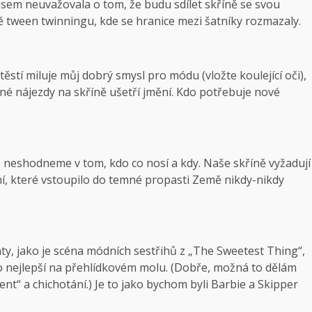
y jsem neuvažovala o tom, že budu sdílet skříně se svou
tě tween twinningu, kde se hranice mezi šatníky rozmazaly.
stí miluje můj dobrý smysl pro módu (vložte koulející oči),
é nájezdy na skříně ušetří jmění. Kdo potřebuje nové
e neshodneme v tom, kdo co nosí a kdy. Naše skříně vyžadují
ní, které vstoupilo do temné propasti Země nikdy-nikdy
, jako je scéna módních sestřihů z „The Sweetest Thing“,
o nejlepší na přehlídkovém molu. (Dobře, možná to dělám
ment“ a chichotání.) Je to jako bychom byli Barbie a Skipper