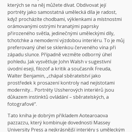
kterých se na něj můžete dívat. Obdivovat její
portréty jako samostatná umělecká díla je radost,
když procházíte chodbami, výklenkami a místnostmi
orámovanými ostrými hranatými paprsky
přirozeného světla, jedinečnými uměleckými díly,
tchotchke a nemoderní výzdobou interiéru. To je můj
preferovaný úhel se sklenkou červeného vína při
západu slunce. Případně vezměte odborný úhel
pohledu. Jak vysvětluje John Walsh v sugestivní
úvodní eseji, filozof a kritik a současník Freuda,
Walter Benjamin, „chápal sběratelství jako
prostředek k prosazení kontroly nad nejistotami
modernity… Portréty Ussherových interiérů jsou
důkazem instinktů ovládání – sběratelských, a
fotografové“.
Tato kniha je dobrým příkladem Aotearoaova
pazzazzu, který kombinuje dovednosti Massey
University Press a nejkrásnější interiéry s uměleckým