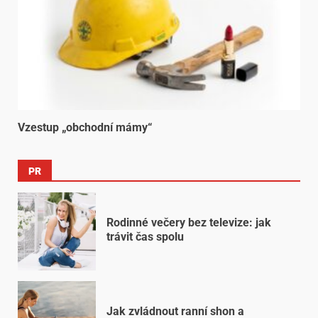
Vzestup „obchodní mámy“
PR
Rodinné večery bez televize: jak
trávit čas spolu
Jak zvládnout ranní shon a