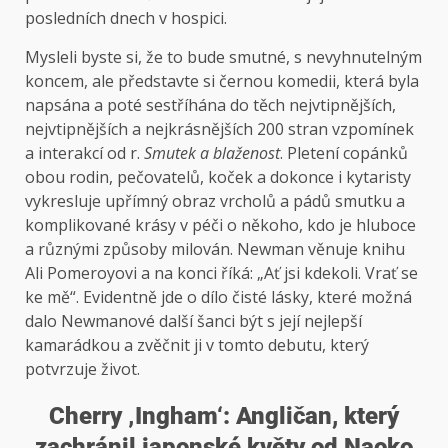
posledních dnech v hospici.
Mysleli byste si, že to bude smutné, s nevyhnutelným
koncem, ale představte si černou komedii, která byla
napsána a poté sestříhána do těch nejvtipnějších,
nejvtipnějších a nejkrásnějších 200 stran vzpomínek
a interakcí od r.
Smutek a blaženost
. Pletení copánků
obou rodin, pečovatelů, koček a dokonce i kytaristy
vykresluje upřímný obraz vrcholů a pádů smutku a
komplikované krásy v péči o někoho, kdo je hluboce
a různými způsoby milován. Newman věnuje knihu
Ali Pomeroyovi a na konci říká: „Ať jsi kdekoli. Vrať se
ke mě“. Evidentně jde o dílo čisté lásky, které možná
dalo Newmanové další šanci být s její nejlepší
kamarádkou a zvěčnit ji v tomto debutu, který
potvrzuje život.
Cherry ‚Ingham‘: Angličan, který
zachránil japonské květy od Naoko