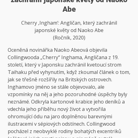
Abe
Cherry ‚Ingham‘: Angličan, který zachránil
japonské květy od Naoko Abe
(Ročník, 2020)
Oceněná novinářka Naoko Abeová objevila
Collingwooda „Cherry“ Inghama, Angličana z 19.
století, který v Japonsku zachránil kvetoucí strom
Taihaku před vyhynutím, když zkoumal článek o tom,
jak se třešně rozšířily na Britských ostrovech.
Inghamovo jméno se stále objevovalo, ale
vzpomínky na něj a jeho pozoruhodné úspěchy byly
neznámé. Odkryla kartonové krabice jeho deníků a
vdechla jeho příběhu nový život a vytvořila
ohromující ódu na jaro doplněnou barevnými
ilustracemi v sépiových odstínech. Collingwood
pocházel z neobvyklé rodiny bohatých excentriků