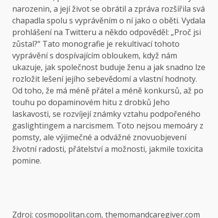
narozenin, a její život se obrátil a zpráva rozšířila svá
chapadla spolu s vyprávěním o ní jako o oběti. Vydala
prohlášení na Twitteru a někdo odpověděl: „Proč jsi
zůstal?“ Tato monografie je rekultivací tohoto
vyprávění s dospívajícím obloukem, když nám
ukazuje, jak společnost buduje ženu a jak snadno lze
rozložit lešení jejího sebevědomí a vlastní hodnoty.
Od toho, že má méně přátel a méně konkursů, až po
touhu po dopaminovém hitu z drobků Jeho
laskavosti, se rozvíjejí známky vztahu podpořeného
gaslightingem a narcismem. Toto nejsou memoáry z
pomsty, ale výjimečné a odvážné znovuobjevení
životní radosti, přátelství a možnosti, jakmile toxicita
pomine.
Zdroj: cosmopolitan.com, themomandcaregiver.com