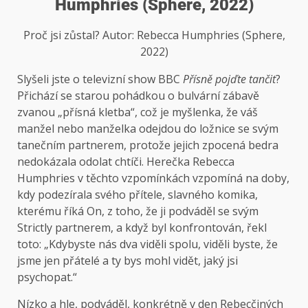
Humphries (Sphere, 2022)
Proč jsi zůstal? Autor: Rebecca Humphries (Sphere,
2022)
Slyšeli jste o televizní show BBC
Přísně pojďte tančit
?
Přichází se starou pohádkou o bulvární zábavě
zvanou „přísná kletba“, což je myšlenka, že váš
manžel nebo manželka odejdou do ložnice se svým
tanečním partnerem, protože jejich zpocená bedra
nedokázala odolat chtíči. Herečka Rebecca
Humphries v těchto vzpomínkách vzpomíná na doby,
kdy podezírala svého přítele, slavného komika,
kterému říká On, z toho, že ji podváděl se svým
Strictly partnerem, a když byl konfrontován, řekl
toto: „Kdybyste nás dva viděli spolu, viděli byste, že
jsme jen přátelé a ty bys mohl vidět, jaký jsi
psychopat.“
Nízko a hle, podváděl, konkrétně v den Rebecčiných