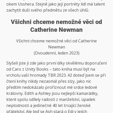
okem Usshera. Stejně jako její portréty lidí má talent
zachytit duši svého předmětu ze všech úhlů.
Všichni chceme nemožné věci od
Catherine Newman
Všichni chceme nemožné věci od Catherine
Newman
(Dvoudenní, leden 2023)
Slyšeli jste ji zde jako první díky skvělému doporučení
od Caro z Unity Books – tato kniha musí být na
vrcholu vaší hromady TBR 2023. Až doteď jsem se při
čtení knihy nikdy nezasmál přes slzy, jako nic
předtím nedokázalo proříznout mé srdce ledové
královny. Edith a Ashley jsou nejlepší kamarádky,
které spolu sdílely radosti z manželství, úpadek
neplodnosti a jedinečné 40 let trvající ženské
přátelství. Ale teď se Ash stará o Edi v jejích