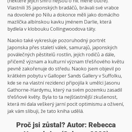
(některé jejich smrti nejsou o nic méně outré).
Vlastnili 35 japonských bradáčů, brávali své vrabce
na dovolené po Nilu a dokonce měli jako domácího
mazlíčka albínskou kavku jménem Darlie, která
bydlela v klobouku Collingwoodova táty.
Naoko také vykresluje pozoruhodný portrét
Japonska přes staletí válek, samurajů, japonských
poválečných pěstitelů rostlin, jejích rodičů a dále,
přičemž význam a kulturní význam třešňového květu
pevně zakořenuje do středu. Naoko jsem objevil po
krátkém pobytu v Galloper Sands Gallery v Suffolku,
kde se na vlastní rezidenci připojila k umělci Jasonu
Gathorne-Hardymu, který na svém pozemku zasadil
třešňové květy. Byla to ta nejšťastnější zkušenost,
která mi dala veškerý jarní pocit optimismu a oživení,
jak vám slibuji, že tato kniha udělá.
Proč jsi zůstal? Autor: Rebecca