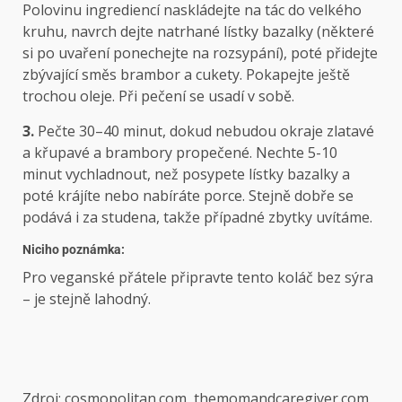
Polovinu ingrediencí naskládejte na tác do velkého
kruhu, navrch dejte natrhané lístky bazalky (některé
si po uvaření ponechejte na rozsypání), poté přidejte
zbývající směs brambor a cukety. Pokapejte ještě
trochou oleje. Při pečení se usadí v sobě.
3.
Pečte 30–40 minut, dokud nebudou okraje zlatavé
a křupavé a brambory propečené. Nechte 5-10
minut vychladnout, než posypete lístky bazalky a
poté krájíte nebo nabíráte porce. Stejně dobře se
podává i za studena, takže případné zbytky uvítáme.
Niciho ​​poznámka:
Pro veganské přátele připravte tento koláč bez sýra
– je stejně lahodný.
Zdroj: cosmopolitan.com, themomandcaregiver.com