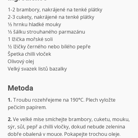
1-2 brambory, nakrájené na tenké plátky
2-3 cukety, nakrájené na tenké plátky
1⁄3 hrnku hladké mouky
1⁄3 šálku strouhaného parmazánu
1 lžička mořské soli
1⁄2 lžičky černého nebo bílého pepře
Špetka chilli vloček
Olivový olej
Velký svazek listů bazalky
Metoda
1.
Troubu rozehřejeme na 190°C. Plech vyložte
pečicím papírem.
2.
Ve velké míse smíchejte brambory, cuketu, mouku,
sýr, sůl, pepř a chilli vločky, dokud nebude zelenina
dobře obalená v mouce. Pokapejte trochou oleje.