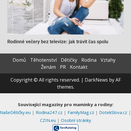
Rodinné večery bez televize: jak trávit čas spolu
Domů
Těhotenství
Dětičky
Rodina
Vztahy
Ženám
PR
Kontakt
Copyright © All rights reserved.
|
DarkNews
by AF
themes.
Související magazíny pro maminky a rodiny:
NašeDětičky.eu
|
Rodina247.cz
|
FamilyMag.cz
|
DotekSlova.cz
|
CZIN.eu
|
Osobní stránky