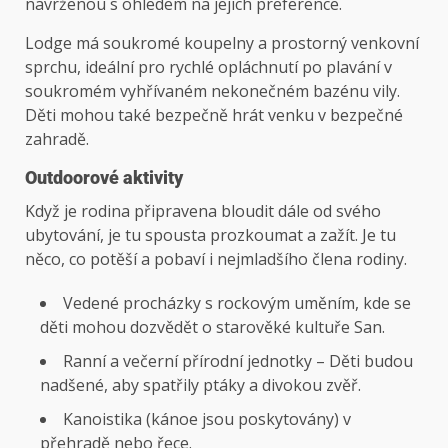
navrženou s ohledem na jejich preference.
Lodge má soukromé koupelny a prostorný venkovní
sprchu, ideální pro rychlé opláchnutí po plavání v
soukromém vyhřívaném nekonečném bazénu vily.
Děti mohou také bezpečně hrát venku v bezpečné
zahradě.
Outdoorové aktivity
Když je rodina připravena bloudit dále od svého
ubytování, je tu spousta prozkoumat a zažít. Je tu
něco, co potěší a pobaví i nejmladšího člena rodiny.
Vedené procházky s rockovým uměním, kde se
děti mohou dozvědět o starověké kultuře San.
Ranní a večerní přírodní jednotky – Děti budou
nadšené, aby spatřily ptáky a divokou zvěř.
Kanoistika (kánoe jsou poskytovány) v
přehradě nebo řece.