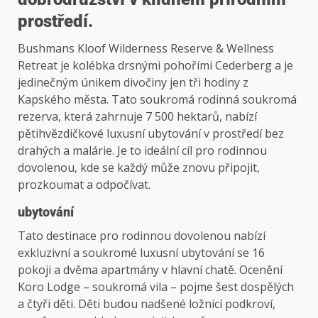
prostředí.
Bushmans Kloof Wilderness Reserve & Wellness
Retreat je kolébka drsnými pohořími Cederberg a je
jedinečným únikem divočiny jen tři hodiny z
Kapského města. Tato soukromá rodinná soukromá
rezerva, která zahrnuje 7 500 hektarů, nabízí
pětihvězdičkové luxusní ubytování v prostředí bez
drahých a malárie. Je to ideální cíl pro rodinnou
dovolenou, kde se každý může znovu připojit,
prozkoumat a odpočívat.
ubytování
Tato destinace pro rodinnou dovolenou nabízí
exkluzivní a soukromé luxusní ubytování se 16
pokoji a dvěma apartmány v hlavní chatě. Ocenění
Koro Lodge – soukromá vila – pojme šest dospělých
a čtyři děti. Děti budou nadšené ložnicí podkroví,