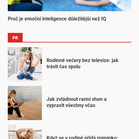
Proč je emoční inteligence důležitější než IQ
PR
Rodinné večery bez televize: jak
trávit čas spolu
Jak zvládnout ranní shon a
vypravit všechny včas
Když se v rodině přidá miminko: