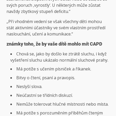
svých poruch ‚vyrostly‘. U některých může zůstat
navždy zbytkový stupeň deficitu.“
„Při vhodném vedení se však všechny děti mohou
stát aktivními účastníky ve svém vlastním prostředí
naslouchání, učení a komunikace.“
známky toho, že by vaše dítě mohlo mít CAPD
Chová se, jako by došlo ke ztrátě sluchu, i když
vyšetření sluchu ukázalo normální sluchové prahy.
Má potíže s učením písniček a říkanek.
Bitvy o čtení, psaní a pravopis.
Neslyší slova.
Neúčastní se třídních diskuzí.
Nemůže tolerovat hlučné místnosti nebo místa.
Má potíže s porozuměním příběhům čteným