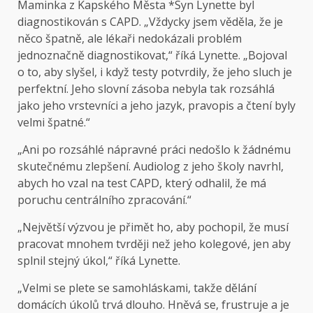
Maminka z Kapského Města *Syn Lynette byl
diagnostikován s CAPD. „Vždycky jsem věděla, že je
něco špatně, ale lékaři nedokázali problém
jednoznačně diagnostikovat,“ říká Lynette. „Bojoval
o to, aby slyšel, i když testy potvrdily, že jeho sluch je
perfektní. Jeho slovní zásoba nebyla tak rozsáhlá
jako jeho vrstevníci a jeho jazyk, pravopis a čtení byly
velmi špatné.“
„Ani po rozsáhlé nápravné práci nedošlo k žádnému
skutečnému zlepšení. Audiolog z jeho školy navrhl,
abych ho vzal na test CAPD, který odhalil, že má
poruchu centrálního zpracování.“
„Největší výzvou je přimět ho, aby pochopil, že musí
pracovat mnohem tvrději než jeho kolegové, jen aby
splnil stejný úkol,“ říká Lynette.
„Velmi se plete se samohláskami, takže dělání
domácích úkolů trvá dlouho. Hněvá se, frustruje a je