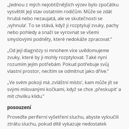
„Jednou z mých nejobtížnějších výzev bylo zpočátku
vysvětlit její stav ostatním rodičům. Může se zdát
hrubá nebo nezaujatá, ale ve skutečnosti se
‚vyhnula‘. To se stává, když ji rozptylují zvuky, pachy
nebo pohledy a snaží se vyrovnat se všemi
smyslovými podněty, které nedokáže zpracovat.“
„Od její diagnózy si mnohem více uvědomujeme
zvuky, které by ji mohly rozptylovat. Také nyní
rozumím jejím potřebám. Pokud potřebuje svůj
vlastní prostor, necítím se odmítnut jako dříve.“
„Ve svém pokoji má ‚zvláštní místo‘, kam může jít se
svými milovanými kočkami, když se chce ‚přeskupit‘ a
mít chvilku klidu.“
posouzení
Proveďte periferní vyšetření sluchu, abyste vyloučili
ztrátu sluchu, pokud dítě vykazuje nedostatek