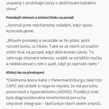
unavený z probíhající bitvy o dešifrování každého
slova.“
Pomalejší mluvení a snížení hluku na pozadí
„Vyvinuli jsme mechanismy zvládání, když spolu
komunikujeme.
„Mluvím pomaleji a neustále se ho ptám, jestli
rozumí tomu, co říkám. Také se ze všech sil snažím
snížit hluk na pozadí, když dělá domácí úkoly. To
zahrnuje ztlumení televize, vzdálit se od běžící myčky
a nediskutovat s ním v autě, když je zapnuté rádio.“
Klidný čas na přeskupení
*Deidreina dcera Katie z Pietermaritzburgu také trpí
CAPD. Její učitelé si nejprve mysleli, že má poruchu
pozornosti s hyperaktivitou (ADHD). Později jí však
byla diagnostikována mnohočetná porucha
smyslové integrace – dysfunkce všech sedmi smyslů.