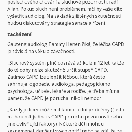
poslechového chování a sluchové pozornosti, radí
Allan. Pokud sluch není problémem, měl by vaše dítě
vyšetřit audiolog. Na základě zjištěných skutečností
budou diskutovány strategie sanace a řízení.
zacházení
Gauteng audiolog Tammy Henen říká, že léčba CAPD
je závislá na věku a závažnosti.
„Sluchový systém plně dozrává až kolem 12 let, takže
do té doby nelze skutečně určit stupeň CAPD.
Zatímco CAPD lze zlepšit léčbou, která často
zahrnuje logopeda, audiologa, pedagogického
psychologa, učitele, lékaře a rodiče, je třeba mít na
paměti, že CAPD je porucha, nikoli nemoc.“
„Každý jedinec může mít komorbidní problémy (často
mohou mít jedinci s CAPD poruchu pozornosti nebo
jiné ovlivňující faktory). Některé děti mohou
zaznamenat zlepšení svých obtíží nebo se zdá, že ze