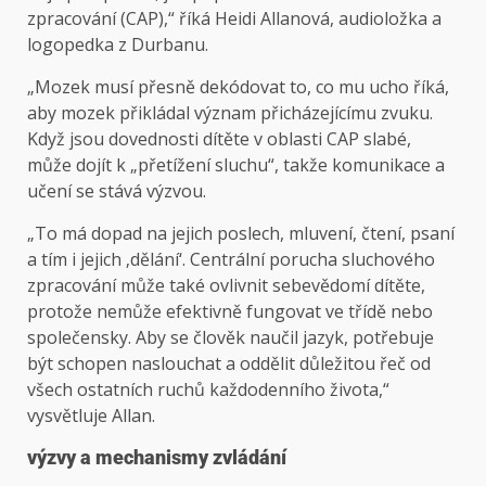
zpracování (CAP),“ říká Heidi Allanová, audioložka a
logopedka z Durbanu.
„Mozek musí přesně dekódovat to, co mu ucho říká,
aby mozek přikládal význam přicházejícímu zvuku.
Když jsou dovednosti dítěte v oblasti CAP slabé,
může dojít k „přetížení sluchu“, takže komunikace a
učení se stává výzvou.
„To má dopad na jejich poslech, mluvení, čtení, psaní
a tím i jejich ‚dělání‘. Centrální porucha sluchového
zpracování může také ovlivnit sebevědomí dítěte,
protože nemůže efektivně fungovat ve třídě nebo
společensky. Aby se člověk naučil jazyk, potřebuje
být schopen naslouchat a oddělit důležitou řeč od
všech ostatních ruchů každodenního života,“
vysvětluje Allan.
výzvy a mechanismy zvládání