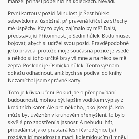
manžel přináší popelnici na kolečkách. Nevadí.
První kartou v pozici Minulost je Šest hůlek:
sebevědomá, úspěšná, připravená křičet ze střechy
mé úspěchy. Kdy to bylo, zajímalo by mě? Další,
představující Přítomnost, je Sedm hůlek: Budu muset
bojovat, abych si udržel svou pozici. Pravděpodobně
je to pravda, protože moje současná pozice je vsedě
a někdo si toho určitě brzy všimne a na něco se mě
zeptá. Poslední je Osmička hůlek. Tento význam
dokážu odhadnout, aniž bych se podíval do knihy:
Nezamíchal jsem správně karty.
Toto je křivka učení. Pokud jde o předpovídání
budoucnosti, mohou být lepším vodítkem výpisy z
kreditních karet. Ale pro někoho, jako jsem já, kdo
může být uvězněn v kruhovém přemýšlení, to bylo
skvělé pro zaostření a jasnost. A nebudu lhát,
připadám si jako prastará lesní čarodějnice (já)
rozdávající moudrost a magii kolemjdoucím (i mně). I