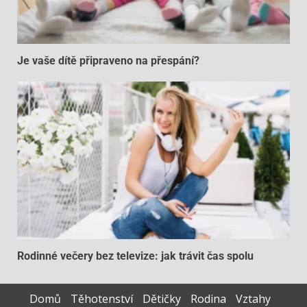
Je vaše dítě připraveno na přespání?
Rodinné večery bez televize: jak trávit čas spolu
Domů
Těhotenství
Dětičky
Rodina
Vztahy