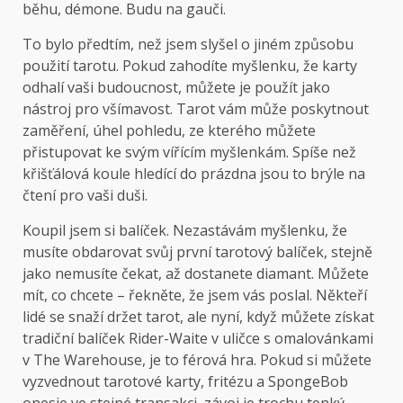
běhu, démone. Budu na gauči.
To bylo předtím, než jsem slyšel o jiném způsobu
použití tarotu. Pokud zahodíte myšlenku, že karty
odhalí vaši budoucnost, můžete je použít jako
nástroj pro všímavost. Tarot vám může poskytnout
zaměření, úhel pohledu, ze kterého můžete
přistupovat ke svým vířícím myšlenkám. Spíše než
křišťálová koule hledící do prázdna jsou to brýle na
čtení pro vaši duši.
Koupil jsem si balíček. Nezastávám myšlenku, že
musíte obdarovat svůj první tarotový balíček, stejně
jako nemusíte čekat, až dostanete diamant. Můžete
mít, co chcete – řekněte, že jsem vás poslal. Někteří
lidé se snaží držet tarot, ale nyní, když můžete získat
tradiční balíček Rider-Waite v uličce s omalovánkami
v The Warehouse, je to férová hra. Pokud si můžete
vyzvednout tarotové karty, fritézu a SpongeBob
onesie ve stejné transakci, závoj je trochu tenký.