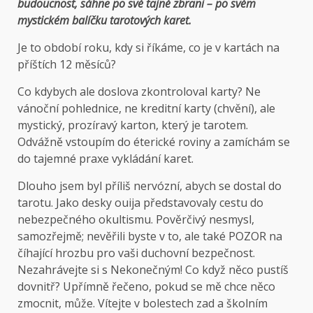
budoucnost, sáhne po své tajné zbrani – po svém
mystickém balíčku tarotových karet.
Je to období roku, kdy si říkáme, co je v kartách na
příštích 12 měsíců?
Co kdybych ale doslova zkontroloval karty? Ne
vánoční pohlednice, ne kreditní karty (chvění), ale
mystický, prozíravý karton, který je tarotem.
Odvážně vstoupím do éterické roviny a zamíchám se
do tajemné praxe vykládání karet.
Dlouho jsem byl příliš nervózní, abych se dostal do
tarotu. Jako desky ouija představovaly cestu do
nebezpečného okultismu. Pověrčivý nesmysl,
samozřejmě; nevěřili byste v to, ale také POZOR na
číhající hrozbu pro vaši duchovní bezpečnost.
Nezahrávejte si s Nekonečným! Co když něco pustíš
dovnitř? Upřímně řečeno, pokud se mě chce něco
zmocnit, může. Vítejte v bolestech zad a školním