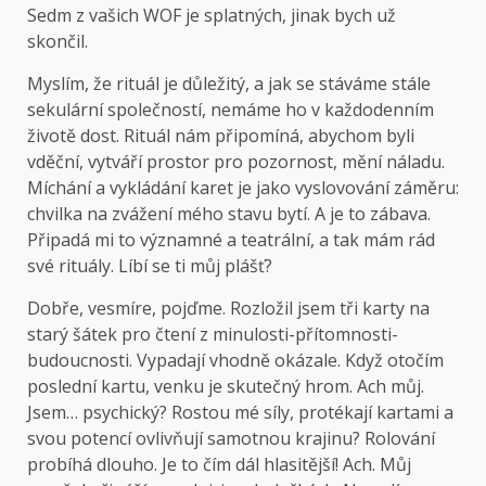
Sedm z vašich WOF je splatných, jinak bych už
skončil.
Myslím, že rituál je důležitý, a jak se stáváme stále
sekulární společností, nemáme ho v každodenním
životě dost. Rituál nám připomíná, abychom byli
vděční, vytváří prostor pro pozornost, mění náladu.
Míchání a vykládání karet je jako vyslovování záměru:
chvilka na zvážení mého stavu bytí. A je to zábava.
Připadá mi to významné a teatrální, a tak mám rád
své rituály. Líbí se ti můj plášť?
Dobře, vesmíre, pojďme. Rozložil jsem tři karty na
starý šátek pro čtení z minulosti-přítomnosti-
budoucnosti. Vypadají vhodně okázale. Když otočím
poslední kartu, venku je skutečný hrom. Ach můj.
Jsem… psychický? Rostou mé síly, protékají kartami a
svou potencí ovlivňují samotnou krajinu? Rolování
probíhá dlouho. Je to čím dál hlasitější! Ach. Můj