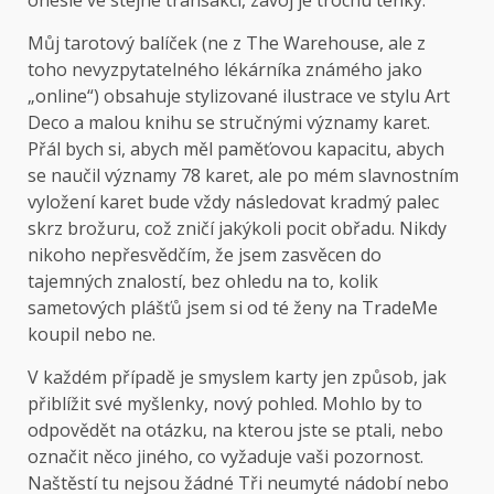
Můj tarotový balíček (ne z The Warehouse, ale z
toho nevyzpytatelného lékárníka známého jako
„online“) obsahuje stylizované ilustrace ve stylu Art
Deco a malou knihu se stručnými významy karet.
Přál bych si, abych měl paměťovou kapacitu, abych
se naučil významy 78 karet, ale po mém slavnostním
vyložení karet bude vždy následovat kradmý palec
skrz brožuru, což zničí jakýkoli pocit obřadu. Nikdy
nikoho nepřesvědčím, že jsem zasvěcen do
tajemných znalostí, bez ohledu na to, kolik
sametových plášťů jsem si od té ženy na TradeMe
koupil nebo ne.
V každém případě je smyslem karty jen způsob, jak
přiblížit své myšlenky, nový pohled. Mohlo by to
odpovědět na otázku, na kterou jste se ptali, nebo
označit něco jiného, ​​co vyžaduje vaši pozornost.
Naštěstí tu nejsou žádné Tři neumyté nádobí nebo