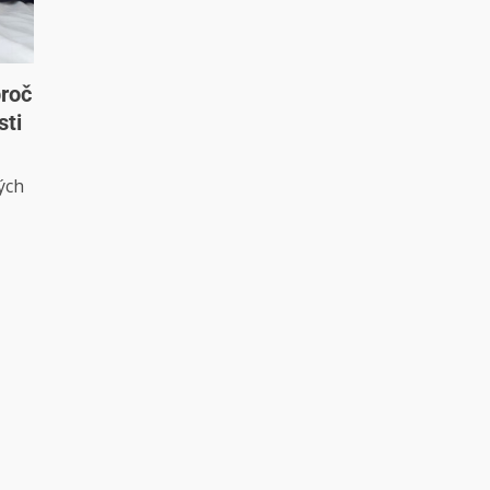
proč
sti
ých