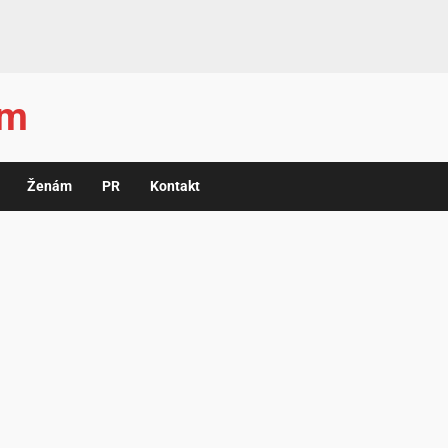
ám
Ženám
PR
Kontakt