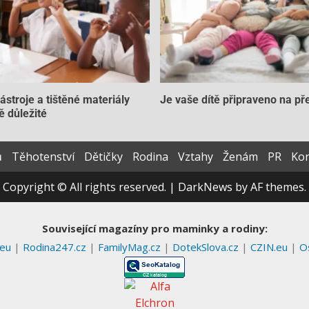
nástroje a tištěné materiály
Je vaše dítě připraveno na př
ě důležité
ů
Těhotenství
Dětičky
Rodina
Vztahy
Ženám
PR
Kon
Copyright © All rights reserved.
|
DarkNews
by AF themes.
Související magazíny pro maminky a rodiny:
.eu
|
Rodina247.cz
|
FamilyMag.cz
|
DotekSlova.cz
|
CZIN.eu
|
O