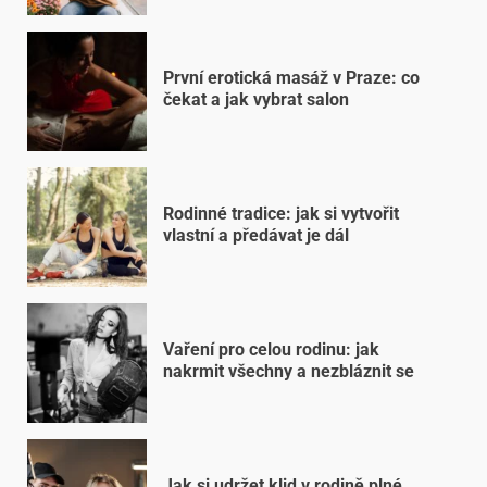
První erotická masáž v Praze: co
čekat a jak vybrat salon
Rodinné tradice: jak si vytvořit
vlastní a předávat je dál
Vaření pro celou rodinu: jak
nakrmit všechny a nezbláznit se
Jak si udržet klid v rodině plné